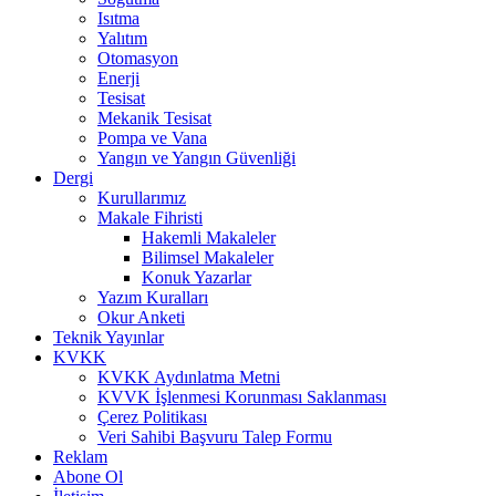
Isıtma
Yalıtım
Otomasyon
Enerji
Tesisat
Mekanik Tesisat
Pompa ve Vana
Yangın ve Yangın Güvenliği
Dergi
Kurullarımız
Makale Fihristi
Hakemli Makaleler
Bilimsel Makaleler
Konuk Yazarlar
Yazım Kuralları
Okur Anketi
Teknik Yayınlar
KVKK
KVKK Aydınlatma Metni
KVVK İşlenmesi Korunması Saklanması
Çerez Politikası
Veri Sahibi Başvuru Talep Formu
Reklam
Abone Ol