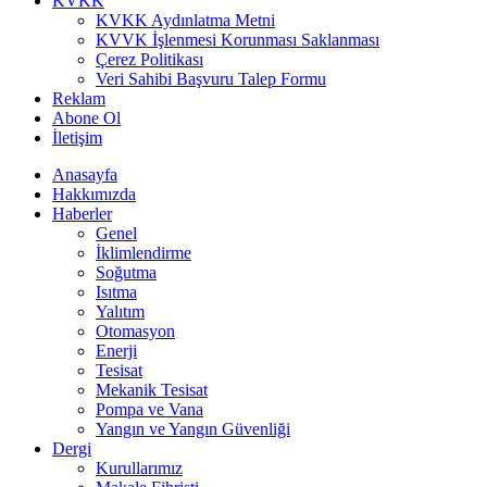
KVKK
KVKK Aydınlatma Metni
KVVK İşlenmesi Korunması Saklanması
Çerez Politikası
Veri Sahibi Başvuru Talep Formu
Reklam
Abone Ol
İletişim
Anasayfa
Hakkımızda
Haberler
Genel
İklimlendirme
Soğutma
Isıtma
Yalıtım
Otomasyon
Enerji
Tesisat
Mekanik Tesisat
Pompa ve Vana
Yangın ve Yangın Güvenliği
Dergi
Kurullarımız