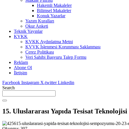
Makale Fihristi
Hakemli Makaleler
Bilimsel Makaleler
Konuk Yazarlar
Yazım Kuralları
Okur Anketi
Teknik Yayınlar
KVKK
KVKK Aydınlatma Metni
KVVK İşlenmesi Korunması Saklanması
Çerez Politikası
Veri Sahibi Başvuru Talep Formu
Reklam
Abone Ol
İletişim
Facebook
Instagram
X-twitter
Linkedin
Search
15. Uluslararası Yapıda Tesisat Teknoloji
Okunma:
307