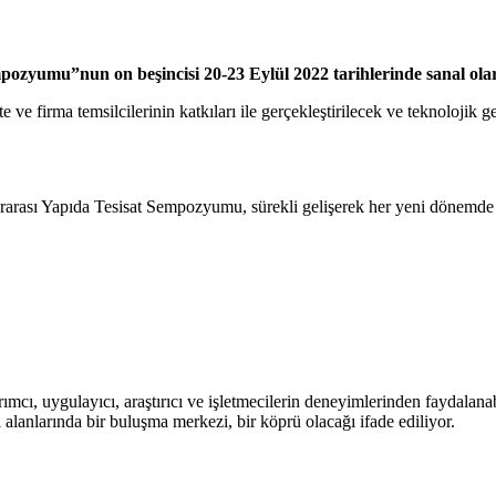
empozyumu”nun on beşincisi 20-23 Eylül 2022 tarihlerinde sanal ol
rsite ve firma temsilcilerinin katkıları ile gerçekleştirilecek ve teknolo
slararası Yapıda Tesisat Sempozyumu, sürekli gelişerek her yeni dönemde
arımcı, uygulayıcı, araştırıcı ve işletmecilerin deneyimlerinden faydalan
 alanlarında bir buluşma merkezi, bir köprü olacağı ifade ediliyor.