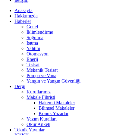
İletişim
Anasayfa
Hakkımızda
Haberler
Genel
İklimlendirme
Soğutma
Isıtma
Yalıtım
Otomasyon
Enerji
Tesisat
Mekanik Tesisat
Pompa ve Vana
Yangın ve Yangın Güvenliği
Dergi
Kurullarımız
Makale Fihristi
Hakemli Makaleler
Bilimsel Makaleler
Konuk Yazarlar
Yazım Kuralları
Okur Anketi
Teknik Yayınlar