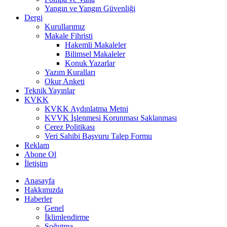
Yangın ve Yangın Güvenliği
Dergi
Kurullarımız
Makale Fihristi
Hakemli Makaleler
Bilimsel Makaleler
Konuk Yazarlar
Yazım Kuralları
Okur Anketi
Teknik Yayınlar
KVKK
KVKK Aydınlatma Metni
KVVK İşlenmesi Korunması Saklanması
Çerez Politikası
Veri Sahibi Başvuru Talep Formu
Reklam
Abone Ol
İletişim
Anasayfa
Hakkımızda
Haberler
Genel
İklimlendirme
Soğutma