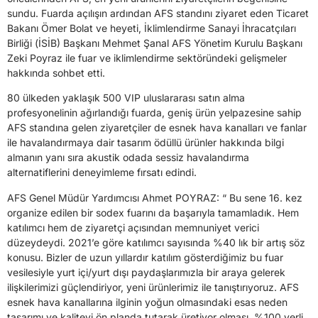
sundu. Fuarda açılışın ardından AFS standını ziyaret eden Ticaret
Bakanı Ömer Bolat ve heyeti, İklimlendirme Sanayi İhracatçıları
Birliği (İSİB) Başkanı Mehmet Şanal AFS Yönetim Kurulu Başkanı
Zeki Poyraz ile fuar ve iklimlendirme sektöründeki gelişmeler
hakkında sohbet etti.
80 ülkeden yaklaşık 500 VIP uluslararası satın alma
profesyonelinin ağırlandığı fuarda, geniş ürün yelpazesine sahip
AFS standına gelen ziyaretçiler de esnek hava kanalları ve fanlar
ile havalandırmaya dair tasarım ödüllü ürünler hakkında bilgi
almanın yanı sıra akustik odada sessiz havalandırma
alternatiflerini deneyimleme fırsatı edindi.
AFS Genel Müdür Yardımcısı Ahmet POYRAZ: “ Bu sene 16. kez
organize edilen bir sodex fuarını da başarıyla tamamladık. Hem
katılımcı hem de ziyaretçi açısından memnuniyet verici
düzeydeydi. 2021’e göre katılımcı sayısında %40 lık bir artış söz
konusu. Bizler de uzun yıllardır katılım gösterdiğimiz bu fuar
vesilesiyle yurt içi/yurt dışı paydaşlarımızla bir araya gelerek
ilişkilerimizi güçlendiriyor, yeni ürünlerimiz ile tanıştırıyoruz. AFS
esnek hava kanallarına ilginin yoğun olmasındaki esas neden
tasarımı ve kaliteyi ön planda tutarak üretiyor olması. %100 yerli