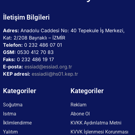
İletişim Bilgileri
Adres:
Anadolu Caddesi No: 40 Tepekule İş Merkezi,
Kat: 2/208 Bayraklı – İZMİR
Telefon:
0 232 486 07 01
GSM:
0530 412 70 83
Faks:
0 232 486 19 17
E-posta:
essiad@essiad.org.tr
KEP adresi:
essiadii@hs01.kep.tr
Kategoriler
Kategoriler
Soğutma
Reklam
Isıtma
Abone Ol
İklimlendirme
KVKK Aydınlatma Metni
Yalıtım
KVVK İşlenmesi Korunması