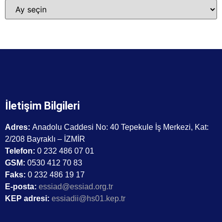
İletişim Bilgileri
Adres:
Anadolu Caddesi No: 40 Tepekule İş Merkezi, Kat:
2/208 Bayraklı – İZMİR
Telefon:
0 232 486 07 01
GSM:
0530 412 70 83
Faks:
0 232 486 19 17
E-posta:
essiad@essiad.org.tr
KEP adresi:
essiadii@hs01.kep.tr