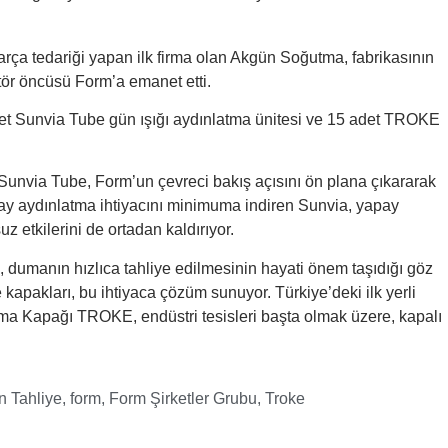
ça tedariği yapan ilk firma olan Akgün Soğutma, fabrikasının
tör öncüsü Form’a emanet etti.
det Sunvia Tube gün ışığı aydınlatma ünitesi ve 15 adet TROKE
 Sunvia Tube, Form’un çevreci bakış açısını ön plana çıkararak
pay aydınlatma ihtiyacını minimuma indiren Sunvia, yapay
z etkilerini de ortadan kaldırıyor.
, dumanın hızlıca tahliye edilmesinin hayati önem taşıdığı göz
pakları, bu ihtiyaca çözüm sunuyor. Türkiye’deki ilk yerli
ma Kapağı TROKE, endüstri tesisleri başta olmak üzere, kapalı
 Tahliye
,
form
,
Form Şirketler Grubu
,
Troke