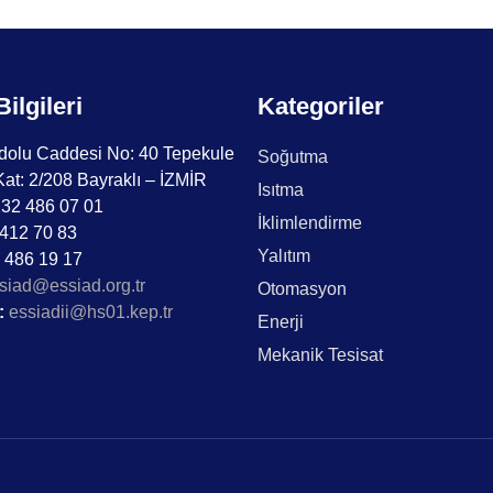
Bilgileri
Kategoriler
olu Caddesi No: 40 Tepekule
Soğutma
Kat: 2/208 Bayraklı – İZMİR
Isıtma
32 486 07 01
İklimlendirme
412 70 83
Yalıtım
 486 19 17
siad@essiad.org.tr
Otomasyon
:
essiadii@hs01.kep.tr
Enerji
Mekanik Tesisat