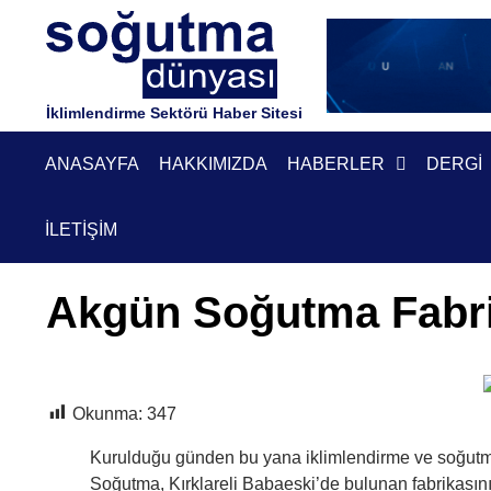
İklimlendirme Sektörü Haber Sitesi
ANASAYFA
HAKKIMIZDA
HABERLER
DERGI
İLETIŞIM
Akgün Soğutma Fabri
Okunma:
347
Kurulduğu günden bu yana iklimlendirme ve soğut
Soğutma, Kırklareli Babaeski’de bulunan fabrikasın