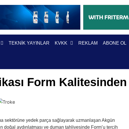
TEKNIK YAYINLAR
KVKK
REKLAM
ABONE OL
kası Form Kalitesinde
ma sektörüne yedek parça sağlayarak uzmanlaşan Akgün
ın doğal aydınlatması ve duman tahliyesinde Form’u tercih