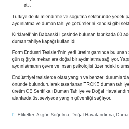
etti.
Türkiye’de iklimlendirme ve soğutma sektöründe yedek par
aydınlatma ve duman tahliye çözümlerini kendisi gibi sek
Kırklareli’nin Babaeski ilçesinde bulunan fabrikada 60 a
duman tahliye kapağı kullanıldı.
Form Endüstri Tesisleri’nin yerli üretim gamında bulunan
gün ışığıyla mekanlara doğal bir aydınlatma
sağlıyor. Ya
aydınlatmanın çevre ve insan psikolojisi üzerindeki olumsu
Endüstriyel tesislerde olası yangın ve benzeri durumlarda
önünde bulundurularak tasarlanan TROKE duman tahliye ka
üretim CE Sertifikalı Duman Tahliye ve Doğal Havalandır
alanlarda üst seviyede yangın güvenliği sağlıyor.
Etiketler:
Akgün Soğutma
,
Doğal Havalandırma
,
Duman