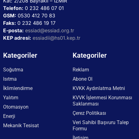
Kat: 2/208 Bayraklı – İZMİR
Telefon:
0 232 486 07 01
GSM:
0530 412 70 83
Faks:
0 232 486 19 17
E-posta:
essiad@essiad.org.tr
KEP adresi:
essiadii@hs01.kep.tr
Kategoriler
Kategoriler
Soğutma
Reklam
Isıtma
Abone Ol
İklimlendirme
KVKK Aydınlatma Metni
Yalıtım
KVVK İşlenmesi Korunması
Saklanması
Otomasyon
Çerez Politikası
Enerji
Veri Sahibi Başvuru Talep
Mekanik Tesisat
Formu
İletişim