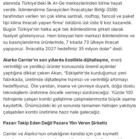
alanında Türkiye’deki ilk Ar-Ge merkezlerinden birine hayat
verdik. İklimlendirme Sanayicileri İhracatçılar Birliği (İSİB)
tarafından verilen ‘en çok klima santrali, rooftop, fancoil ve paket
tipi klima ihracatı yapan firma’ ödülünü üst üste 9 kez kazandık.
Bugün Türkiye’nin halka açık tek iklimlendirme şirketi olarak
faaliyet gösteriyoruz. Hem bireysel hem merkezi iklimlendirme ve
su basınçlandırma ürünlerinde, 7 kıtada 73 ülkeye ihracat
yapıyoruz. İhracatta 2027 hedefimiz 35 milyon dolar” dedi.
Alarko Carrier’ın son yıllarda özellikle dijitalleşme,
enerji
verimliliği ve yenilikçi ürünler konusunda önemli açılımlar
yaptığına dikkat çeken Akan, “Eskişehir’de kurduğumuz yeni
fabrikada, üretimde dijitalleşme hızımızı ve verimliliği artırmayı
hedefliyoruz. Öte yandan, insana ve çevreye duyarlı, doğa dostu
teknolojilerin üretimine öncelik vermeyi sürdüreceğiz. Yüzde 100
hidrojenle çalışan kombi geliştirme çalışmalarımızda büyük aşama
kaydettik. Önümüzdeki iki yıl sonunda tamamen hidrojen yakıtıyla
çalışabilen kombi üretimine hazır hale geleceğiz.
Pazarı Takip Eden Değil Pazara Yön Veren Şirketiz
Carrier ve Alarko’nun ortaklığının kendisi için çok kıymetli