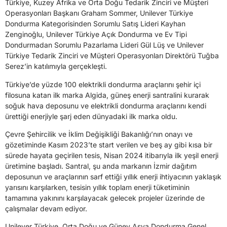
Türkiye, Kuzey Afrika ve Orta Doğu Tedarik Zinciri ve Müşteri
Operasyonları Başkanı Graham Sommer, Unilever Türkiye
Dondurma Kategorisinden Sorumlu Satış Lideri Kayhan
Zenginoğlu, Unilever Türkiye Açık Dondurma ve Ev Tipi
Dondurmadan Sorumlu Pazarlama Lideri Gül Lüş ve Unilever
Türkiye Tedarik Zinciri ve Müşteri Operasyonları Direktörü Tuğba
Serez’in katılımıyla gerçekleşti.
Türkiye’de yüzde 100 elektrikli dondurma araçlarını şehir içi
filosuna katan ilk marka Algida, güneş enerji santralini kurarak
soğuk hava deposunu ve elektrikli dondurma araçlarını kendi
ürettiği enerjiyle şarj eden dünyadaki ilk marka oldu.
Çevre Şehircilik ve İklim Değişikliği Bakanlığı’nın onayı ve
gözetiminde Kasım 2023’te start verilen ve beş ay gibi kısa bir
sürede hayata geçirilen tesis, Nisan 2024 itibarıyla ilk yeşil enerji
üretimine başladı. Santral, şu anda markanın İzmir dağıtım
deposunun ve araçlarının sarf ettiği yıllık enerji ihtiyacının yaklaşık
yarısını karşılarken, tesisin yıllık toplam enerji tüketiminin
tamamına yakınını karşılayacak gelecek projeler üzerinde de
çalışmalar devam ediyor.
Unilever Türkiye, Orta Doğu ve Güney Asya Dondurma Genel