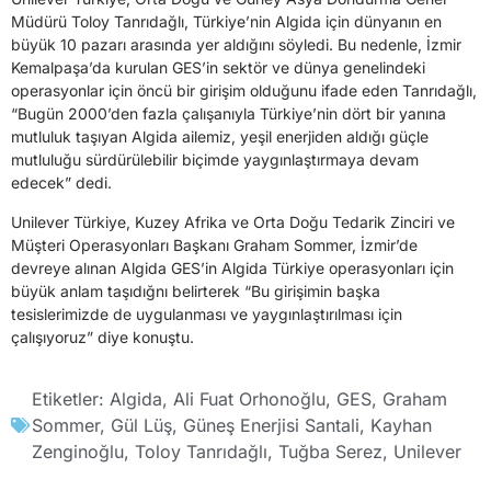
Müdürü Toloy Tanrıdağlı, Türkiye’nin Algida için dünyanın en
büyük 10 pazarı arasında yer aldığını söyledi. Bu nedenle, İzmir
Kemalpaşa’da kurulan GES’in sektör ve dünya genelindeki
operasyonlar için öncü bir girişim olduğunu ifade eden Tanrıdağlı,
“Bugün 2000’den fazla çalışanıyla Türkiye’nin dört bir yanına
mutluluk taşıyan Algida ailemiz, yeşil enerjiden aldığı güçle
mutluluğu sürdürülebilir biçimde yaygınlaştırmaya devam
edecek” dedi.
Unilever Türkiye, Kuzey Afrika ve Orta Doğu Tedarik Zinciri ve
Müşteri Operasyonları Başkanı Graham Sommer, İzmir’de
devreye alınan Algida GES’in Algida Türkiye operasyonları için
büyük anlam taşıdığnı belirterek “Bu girişimin başka
tesislerimizde de uygulanması ve yaygınlaştırılması için
çalışıyoruz” diye konuştu.
Etiketler:
Algida
,
Ali Fuat Orhonoğlu
,
GES
,
Graham
Sommer
,
Gül Lüş
,
Güneş Enerjisi Santali
,
Kayhan
Zenginoğlu
,
Toloy Tanrıdağlı
,
Tuğba Serez
,
Unilever