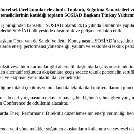
cel sektörel konular ele alındı. Toplantı, Soğutma Sanayicileri 
temsilcilerinin katıldığı toplantı SOSİAD Başkanı Türkay Yıldırım’
ş birliğinden bahsetti.” SOSİAD olarak 2016 yılında Dublin’de yapıl
elerini SOSİAD bünyesinde oluşturduk ve gelişmeleri takip ettik.”
A Başkanı Coen van de Sande’ye iletti. Konuşmasına SOSİAD’a teşekkür
larda enerji performansı yönetmeliği, yalıtım ve sektördeki teknik pers
sit veya hidrokarbonlar gibi alternatif akışkanlarla çalışan sistemler
en alternatif soğutucu akışkanlara geçiş sadece teknik personelin sertif
raç ve ekipman yatırımlarını da içermektedir.
iğine dikkat çekilmiş ve bu alandaki teknik okul müfredatlarının günce
sı beceri yarışmasının detayları paylaşıldı. Üçüncü yılına giren yarışma
 Conference’de ödüllerini alacaktır.
da Enerji Performansı Direktifi) düzenlemesinin enerji verimliliği hede
enen yeni yönetmelikler soğutucu akışkanların kullanımı ve çevresel etki