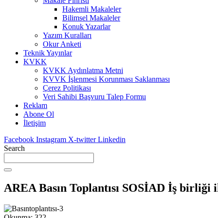
Makale Fihristi
Hakemli Makaleler
Bilimsel Makaleler
Konuk Yazarlar
Yazım Kuralları
Okur Anketi
Teknik Yayınlar
KVKK
KVKK Aydınlatma Metni
KVVK İşlenmesi Korunması Saklanması
Çerez Politikası
Veri Sahibi Başvuru Talep Formu
Reklam
Abone Ol
İletişim
Facebook
Instagram
X-twitter
Linkedin
Search
AREA Basın Toplantısı SOSİAD İş birliği i
Okunma:
322