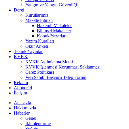
Yangın ve Yangın Güvenliği
Dergi
Kurullarımız
Makale Fihristi
Hakemli Makaleler
Bilimsel Makaleler
Konuk Yazarlar
Yazım Kuralları
Okur Anketi
Teknik Yayınlar
KVKK
KVKK Aydınlatma Metni
KVVK İşlenmesi Korunması Saklanması
Çerez Politikası
Veri Sahibi Başvuru Talep Formu
Reklam
Abone Ol
İletişim
Anasayfa
Hakkımızda
Haberler
Genel
İklimlendirme
Soğutma