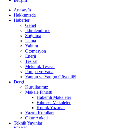
İletişim
Anasayfa
Hakkımızda
Haberler
Genel
İklimlendirme
Soğutma
Isıtma
Yalıtım
Otomasyon
Enerji
Tesisat
Mekanik Tesisat
Pompa ve Vana
Yangın ve Yangın Güvenliği
Dergi
Kurullarımız
Makale Fihristi
Hakemli Makaleler
Bilimsel Makaleler
Konuk Yazarlar
Yazım Kuralları
Okur Anketi
Teknik Yayınlar