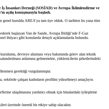
ve İş İnsanları Derneği (SOSİAD) ve Avrupa İklimlendirme ve
ın açılış konuşmasıyla başladı.
an genel kurulda AREA’ya tam üye olduk. O tarihten bu yana tüm
 ederek başlayan Van de Sande, Avrupa Birliği’nde F-Gaz
onel ihtiyacı gibi konularda detaylı açıklamalarda bulundu.
in kurulumu, devreye alınması veya bakımında görev alan teknik
ikalandırılması anlamına gelmemekte, yüklenicilerin şirketlerindeki
llenmesi gerektiği vurgulanmıştır.
, sektörde çalışan kadınların profilini yükseltmeyi amaçlıyor.
flerine ulaşılmasına yardımcı olmak için binalardaki iyileştirme
leri üzerinde önemli bir etkiye sahip olacaktır.