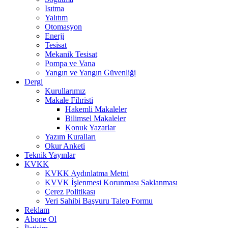
Isıtma
Yalıtım
Otomasyon
Enerji
Tesisat
Mekanik Tesisat
Pompa ve Vana
Yangın ve Yangın Güvenliği
Dergi
Kurullarımız
Makale Fihristi
Hakemli Makaleler
Bilimsel Makaleler
Konuk Yazarlar
Yazım Kuralları
Okur Anketi
Teknik Yayınlar
KVKK
KVKK Aydınlatma Metni
KVVK İşlenmesi Korunması Saklanması
Çerez Politikası
Veri Sahibi Başvuru Talep Formu
Reklam
Abone Ol