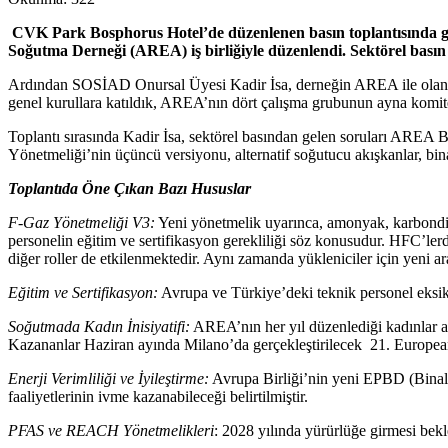
CVK Park Bosphorus Hotel’de düzenlenen basın toplantısında gün
Soğutma Derneği (AREA) iş birliğiyle düzenlendi. Sektörel basın 
Ardından SOSİAD Onursal Üyesi Kadir İsa, derneğin AREA ile olan i
genel kurullara katıldık, AREA’nın dört çalışma grubunun ayna komit
Toplantı sırasında Kadir İsa, sektörel basından gelen soruları ARE
Yönetmeliği’nin üçüncü versiyonu, alternatif soğutucu akışkanlar, bina
Toplantıda Öne Çıkan Bazı Hususlar
F-Gaz Yönetmeliği V3:
Yeni yönetmelik uyarınca, amonyak, karbondiok
personelin eğitim ve sertifikasyon gerekliliği söz konusudur. HFC’lerd
diğer roller de etkilenmektedir. Aynı zamanda yükleniciler için yeni a
Eğitim ve Sertifikasyon:
Avrupa ve Türkiye’deki teknik personel eksikl
Soğutmada Kadın İnisiyatifi:
AREA’nın her yıl düzenlediği kadınlar ara
Kazananlar Haziran ayında Milano’da gerçekleştirilecek 21. European
Enerji Verimliliği ve İyileştirme:
Avrupa Birliği’nin yeni EPBD (Binalar
faaliyetlerinin ivme kazanabileceği belirtilmiştir.
PFAS ve REACH Yönetmelikleri
: 2028 yılında yürürlüğe girmesi bekl