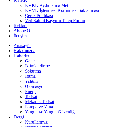
KVKK
KVKK Aydınlatma Metni
KVVK İşlenmesi Korunması Saklanması
Çerez Politikası
Veri Sahibi Başvuru Talep Formu
Reklam
Abone Ol
İletişim
Anasayfa
Hakkımızda
Haberler
Genel
İklimlendirme
Soğutma
Isıtma
Yalıtım
Otomasyon
Enerji
Tesisat
Mekanik Tesisat
Pompa ve Vana
Yangın ve Yangın Güvenliği
Dergi
Kurullarımız