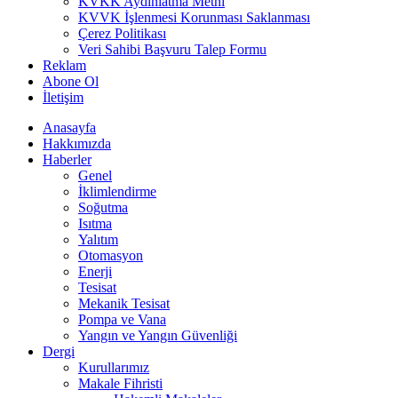
KVKK Aydınlatma Metni
KVVK İşlenmesi Korunması Saklanması
Çerez Politikası
Veri Sahibi Başvuru Talep Formu
Reklam
Abone Ol
İletişim
Anasayfa
Hakkımızda
Haberler
Genel
İklimlendirme
Soğutma
Isıtma
Yalıtım
Otomasyon
Enerji
Tesisat
Mekanik Tesisat
Pompa ve Vana
Yangın ve Yangın Güvenliği
Dergi
Kurullarımız
Makale Fihristi