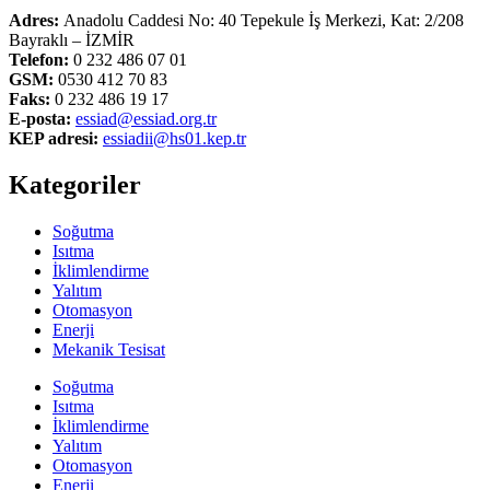
Adres:
Anadolu Caddesi No: 40 Tepekule İş Merkezi, Kat: 2/208
Bayraklı – İZMİR
Telefon:
0 232 486 07 01
GSM:
0530 412 70 83
Faks:
0 232 486 19 17
E-posta:
essiad@essiad.org.tr
KEP adresi:
essiadii@hs01.kep.tr
Kategoriler
Soğutma
Isıtma
İklimlendirme
Yalıtım
Otomasyon
Enerji
Mekanik Tesisat
Soğutma
Isıtma
İklimlendirme
Yalıtım
Otomasyon
Enerji