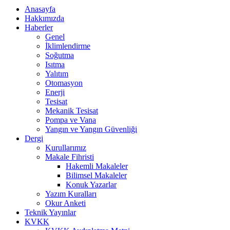
Anasayfa
Hakkımızda
Haberler
Genel
İklimlendirme
Soğutma
Isıtma
Yalıtım
Otomasyon
Enerji
Tesisat
Mekanik Tesisat
Pompa ve Vana
Yangın ve Yangın Güvenliği
Dergi
Kurullarımız
Makale Fihristi
Hakemli Makaleler
Bilimsel Makaleler
Konuk Yazarlar
Yazım Kuralları
Okur Anketi
Teknik Yayınlar
KVKK