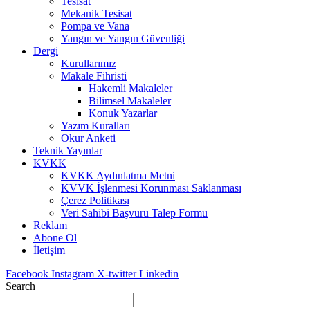
Tesisat
Mekanik Tesisat
Pompa ve Vana
Yangın ve Yangın Güvenliği
Dergi
Kurullarımız
Makale Fihristi
Hakemli Makaleler
Bilimsel Makaleler
Konuk Yazarlar
Yazım Kuralları
Okur Anketi
Teknik Yayınlar
KVKK
KVKK Aydınlatma Metni
KVVK İşlenmesi Korunması Saklanması
Çerez Politikası
Veri Sahibi Başvuru Talep Formu
Reklam
Abone Ol
İletişim
Facebook
Instagram
X-twitter
Linkedin
Search