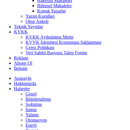
Hakemli Makaleler
Bilimsel Makaleler
Konuk Yazarlar
Yazım Kuralları
Okur Anketi
Teknik Yayınlar
KVKK
KVKK Aydınlatma Metni
KVVK İşlenmesi Korunması Saklanması
Çerez Politikası
Veri Sahibi Başvuru Talep Formu
Reklam
Abone Ol
İletişim
Anasayfa
Hakkımızda
Haberler
Genel
İklimlendirme
Soğutma
Isıtma
Yalıtım
Otomasyon
Enerji