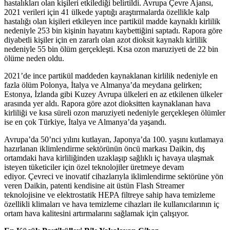
hastalıkları olan kişileri etkilediği belirtildi. Avrupa Çevre Ajansı,
2021 verileri için 41 ülkede yaptığı araştırmalarda özellikle kalp
hastalığı olan kişileri etkileyen ince partikül madde kaynaklı kirlilik
nedeniyle 253 bin kişinin hayatını kaybettiğini saptadı. Rapora göre
diyabetli kişiler için en zararlı olan azot dioksit kaynaklı kirlilik
nedeniyle 55 bin ölüm gerçekleşti. Kısa ozon maruziyeti de 22 bin
ölüme neden oldu.
2021
’
de ince partikül maddeden kaynaklanan kirlilik nedeniyle en
fazla ölüm Polonya, İtalya ve Almanya
’
da meydana gelirken;
Estonya, İzlanda gibi Kuzey Avrupa ülkeleri en az etkilenen ülkeler
arasında yer aldı. Rapora göre azot dioksitten kaynaklanan hava
kirliliği ve kısa süreli ozon maruziyeti nedeniyle gerçekleşen ölümler
ise en çok Türkiye, İtalya ve Almanya
’
da yaşandı.
Avrupa
’
da 50
’
nci yılını kutlayan, Japonya
’
da 100. yaşını kutlamaya
hazırlanan iklimlendirme sektörünün öncü markası Daikin, dış
ortamdaki hava kirliliğinden uzaklaşıp sağlıklı iç havaya ulaşmak
isteyen tüketiciler için özel teknolojiler üretmeye devam
ediyor. Çevreci ve inovatif cihazlarıyla iklimlendirme sektörüne yön
veren Daikin,
patenti kendisine ait
ü
st
ü
n Flash Streamer
teknolojisine ve elektrostatik HEPA filtreye sahip hava temizleme
özellikli klimaları ve hava temizleme cihazları ile kullanıcılarının iç
ortam hava kalitesini artırmalarını sağlamak için çalışıyor.