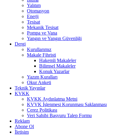
Yalıtım
Otomasyon
Enerji
Tesisat
Mekanik Tesisat
Pompa ve Vana
Yangın ve Yangın Güvenliği
Dergi
Kurullarımız
Makale Fihristi
Hakemli Makaleler
Bilimsel Makaleler
Konuk Yazarlar
Yazım Kuralları
Okur Anketi
Teknik Yayınlar
KVKK
KVKK Aydınlatma Metni
KVVK İşlenmesi Korunması Saklanması
Çerez Politikası
Veri Sahibi Başvuru Talep Formu
Reklam
Abone Ol
İletişim