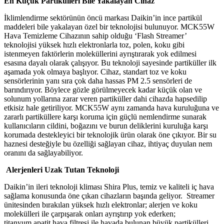
En Küçük Partikülleri Bile Yakalayan Cihaz
İklimlendirme sektörünün öncü markası Daikin
’
in ince partikül
maddeleri bile yakalayan özel bir teknolojisi bulunuyor. MCK55W
Hava Temizleme Cihazının sahip olduğu ‘
F
lash Streamer’
teknolojisi yüksek hızlı elektronlarla toz, polen, koku gibi
istenmeyen faktörlerin moleküllerini ayrıştırarak yok edilmesi
esasına dayalı olarak çalışıyor. Bu teknoloji sayesinde partiküller ilk
aşamada yok olmaya başlıyor. Cihaz, standart toz ve koku
sensörlerinin yanı sıra çok daha hassas PM 2.5 sensörleri de
barındırıyor. Böylece gözle görülmeyecek kadar küçük olan ve
solunum yollarına zarar veren partiküller dahi cihazda hapsedilip
etkisiz hale getiriliyor. MCK55W aynı zamanda hava kuruluğuna ve
zararlı partiküllere karşı koruma için güçlü nemlendirme sunarak
kullanıcıların cildini, boğazını ve burun deliklerini kuruluğa karşı
korumada destekleyici bir teknolojik ürün olarak öne çıkıyor. Bir su
haznesi desteğiyle bu özelliği sağlayan cihaz, ihtiyaç duyulan nem
oranını da sağlayabiliyor.
Alerjenleri Uzak Tutan Teknoloji
Daikin’in ileri teknoloji kliması Shira Plus, temiz ve kaliteli iç hava
sağlama konusunda öne çıkan cihazların başında geliyor. Streamer
ünitesinden bırakılan yüksek hızlı elektronlar; alerjen ve koku
molekülleri ile çarpışarak onları ayrıştırıp yok ederken;
titanyum apatit hava filtresi ile havada bulunan büyük partikülleri