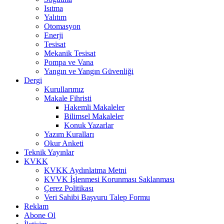
Isıtma
Yalıtım
Otomasyon
Enerji
Tesisat
Mekanik Tesisat
Pompa ve Vana
Yangın ve Yangın Güvenliği
Dergi
Kurullarımız
Makale Fihristi
Hakemli Makaleler
Bilimsel Makaleler
Konuk Yazarlar
Yazım Kuralları
Okur Anketi
Teknik Yayınlar
KVKK
KVKK Aydınlatma Metni
KVVK İşlenmesi Korunması Saklanması
Çerez Politikası
Veri Sahibi Başvuru Talep Formu
Reklam
Abone Ol