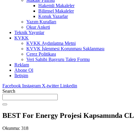
Makale Fihristi
Hakemli Makaleler
Bilimsel Makaleler
Konuk Yazarlar
Yazım Kuralları
Okur Anketi
Teknik Yayınlar
KVKK
KVKK Aydınlatma Metni
KVVK İşlenmesi Korunması Saklanması
Çerez Politikası
Veri Sahibi Başvuru Talep Formu
Reklam
Abone Ol
İletişim
Facebook
Instagram
X-twitter
Linkedin
Search
BEST For Energy Projesi Kapsamında CL
Okunma:
318