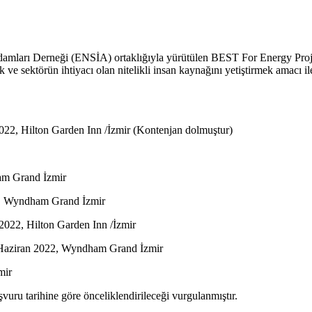
Adamları Derneği (ENSİA) ortaklığıyla yürütülen BEST For Energy Projes
ak ve sektörün ihtiyacı olan nitelikli insan kaynağını yetiştirmek a
022, Hilton Garden Inn /İzmir (Kontenjan dolmuştur)
ham Grand İzmir
2, Wyndham Grand İzmir
2022, Hilton Garden Inn /İzmir
4 Haziran 2022, Wyndham Grand İzmir
mir
şvuru tarihine göre önceliklendirileceği vurgulanmıştır.