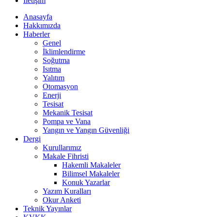
İletişim
Anasayfa
Hakkımızda
Haberler
Genel
İklimlendirme
Soğutma
Isıtma
Yalıtım
Otomasyon
Enerji
Tesisat
Mekanik Tesisat
Pompa ve Vana
Yangın ve Yangın Güvenliği
Dergi
Kurullarımız
Makale Fihristi
Hakemli Makaleler
Bilimsel Makaleler
Konuk Yazarlar
Yazım Kuralları
Okur Anketi
Teknik Yayınlar