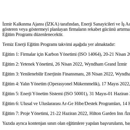
İzmir Kalkınma Ajansı (İZKA) tarafından, Enerji Sanayicileri ve İş 
gösteren veya göstermeyi planlayan firmaların rekabet gücünü artırm
Eğitim Programı düzenlenecektir.
Temiz Enerji Eğitim Programı takvimi aşağıda yer almaktadır:
Eğitim 1: Firmalar için Karbon Yönetimi (ISO 14064), 20-21 Nisan 2
Eğitim 2: Yetenek Yönetimi, 26 Nisan 2022, Wyndham Grand İzmir
Eğitim 3: Yenilenebilir Enerjinin Finansmanı, 28 Nisan 2022, Wynd
Eğitim 4: Yalın Yönetim (Operasyonel Mükemmelik), 17 Mayıs 202
Eğitim 5: Enerji Yönetim Sistemi (ISO 50001), 31 Mayıs-01 Haziran 
Eğitim 6: Ulusal ve Uluslararası Ar-Ge Hibe/Destek Programları, 1
Eğitim 7: Proje Yönetimi, 21-22 Haziran 2022, Hilton Garden Inn /İz
Yazıda ayrıca kontenjan sınırı olan eğitimlere yapılan başvuruların, ba