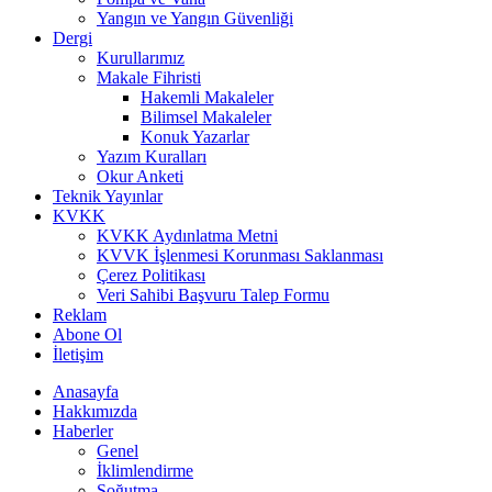
Yangın ve Yangın Güvenliği
Dergi
Kurullarımız
Makale Fihristi
Hakemli Makaleler
Bilimsel Makaleler
Konuk Yazarlar
Yazım Kuralları
Okur Anketi
Teknik Yayınlar
KVKK
KVKK Aydınlatma Metni
KVVK İşlenmesi Korunması Saklanması
Çerez Politikası
Veri Sahibi Başvuru Talep Formu
Reklam
Abone Ol
İletişim
Anasayfa
Hakkımızda
Haberler
Genel
İklimlendirme
Soğutma