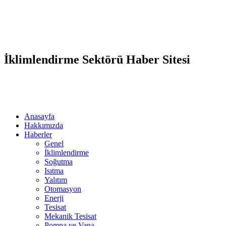
İklimlendirme Sektörü Haber Sitesi
Anasayfa
Hakkımızda
Haberler
Genel
İklimlendirme
Soğutma
Isıtma
Yalıtım
Otomasyon
Enerji
Tesisat
Mekanik Tesisat
Pompa ve Vana