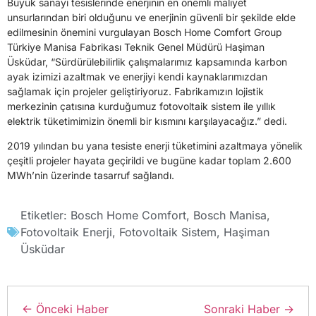
Büyük sanayi tesislerinde enerjinin en önemli maliyet
unsurlarından biri olduğunu ve enerjinin güvenli bir şekilde elde
edilmesinin önemini vurgulayan Bosch Home Comfort Group
Türkiye Manisa Fabrikası Teknik Genel Müdürü Haşiman
Üsküdar, “Sürdürülebilirlik çalışmalarımız kapsamında karbon
ayak izimizi azaltmak ve enerjiyi kendi kaynaklarımızdan
sağlamak için projeler geliştiriyoruz. Fabrikamızın lojistik
merkezinin çatısına kurduğumuz fotovoltaik sistem ile yıllık
elektrik tüketimimizin önemli bir kısmını karşılayacağız.” dedi.
2019 yılından bu yana tesiste enerji tüketimini azaltmaya yönelik
çeşitli projeler hayata geçirildi ve bugüne kadar toplam 2.600
MWh’nin üzerinde tasarruf sağlandı.
Etiketler:
Bosch Home Comfort
,
Bosch Manisa
,
Fotovoltaik Enerji
,
Fotovoltaik Sistem
,
Haşiman
Üsküdar
← Önceki Haber
Sonraki Haber →