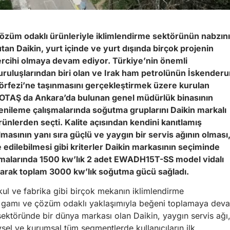
özüm odaklı ürünleriyle iklimlendirme sektörünün nabzını
utan Daikin, yurt içinde ve yurt dışında birçok projenin
ercihi olmaya devam ediyor. Türkiye’nin önemli
uruluşlarından biri olan ve
Irak ham petrolünün İskenderu
örfezi’ne taşınmasını gerçekleştirmek üzere kurulan
OTAŞ da Ankara’da bulunan genel müdürlük binasının
enileme çalışmalarında soğutma gruplarını Daikin markalı
rünlerden seçti. Kalite açısından kendini kanıtlamış
lmasının yanı sıra güçlü ve yaygın bir servis ağının olması
 edilebilmesi gibi kriterler Daikin markasının seçiminde
şmalarında 1500 kw’lık 2 adet EWADH15T-SS model vidalı
arak toplam 3000 kw’lık soğutma gücü sağladı.
kul ve fabrika gibi birçok mekanın iklimlendirme
ün gamı ve çözüm odaklı yaklaşımıyla beğeni toplamaya dev
e sektöründe bir dünya markası olan Daikin, yaygın servis ağı
ysel ve kurumsal tüm segmentlerde kullanıcıların ilk