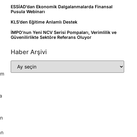
ESSİAD’dan Ekonomik Dalgalanmalarda Finansal
Pusula Webinarı
KLS’den Eğitime Anlamlı Destek
İMPO’nun Yeni NCV Serisi Pompaları, Verimlilik ve
Güvenilirlikte Sektöre Referans Oluyor
Haber Arşivi
i
um
a
ın
an