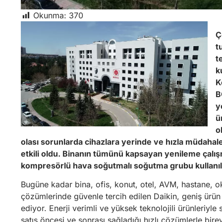
Okunma:
370
Ç
t
t
k
K
B
y
ü
o
olası sorunlarda cihazlara yerinde ve hızla müdahale
etkili oldu. Binanın tümünü kapsayan yenileme çalı
kompresörlü hava soğutmalı soğutma grubu kullanıl
Bugüne kadar bina, ofis, konut, otel, AVM, hastane, o
çözümlerinde güvenle tercih edilen Daikin, geniş ür
ediyor. Enerji verimli ve yüksek teknolojili ürünleriyl
satış öncesi ve sonrası sağladığı hızlı çözümlerle bire