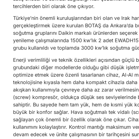
tercihlerden biri olarak öne çıkıyor.
Türkiye’nin önemli kuruluşlarından biri olan ve Irak h
gerçekleştirmek üzere kurulan BOTAŞ da Ankara’da bu
soğutma gruplarını Daikin markalı ürünlerden seçerek
yenileme çalışmalarında 1500 kw’lık 2 adet EWADH15
grubu kullanıldı ve toplamda 3000 kw’lık soğutma güc
Enerji verimliliği ve teknik özellikleri açısından gü
grubundaki diğer modellerde olduğu gibi düşük işletme
optimize etmek üzere özenli tasarlanan cihaz, Al-Al 
teknolojisine kıyasla hem daha kompakt cihazla dah
akışkan kullanımıyla çevreye daha az zarar verilmesine 
(screw) kompresör, oldukça düşük ses seviyelerinde b
sahiptir. Bu sayede hem tam yük, hem de kısmi yük koş
büyük bir konfor sağlar. Hava soğutmalı tek vidalı (
sağlayan çok önemli bir özellik olarak öne çıkar. Ciha
kullanımını kolaylaştırır. Kontrol mantığı maksimum ve
devam edecek ve ünite çalışmasının bir tarihçesini su