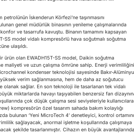
am petrolünün İskenderun Körfezi’ne taşınmasını
lunan genel müdürlük binasının yenileme çalışmalarında
 konfor ve tasarrufa kavuştu. Binanın tamamını kapsayan
T-SS model vidalı kompresörlü hava soğutmalı soğutma
üne ulaşıldı.
çlü bir ürün olan EWADH15T-SS model, Daikin soğutma
 maliyeti ve uzun çalışma ömrüne sahip. Enerji verimliliğin
microchannel kondenser teknolojisi sayesinde Bakır-Alüminy
a yüksek verim sağlanmasına, hem de daha az soğutucu
olanak sağlar. En son teknoloji ile tasarlanan tek vidalı
üyük miktarlarda havayı taşıyabilen benzersiz fan dizaynın
ullarında çok düşük çalışma sesi seviyeleriyle kullanıcılara
screw) kompresörün özel tasarım sahada bakım kolaylığı
zda bulunan ‘Yeni MicroTech 4’ denetleyici, kontrol ortamın
rimlilik sağlayacak, anormal işletme koşullarında çalışmaya
nacak şekilde tasarlanmıştır. Cihazın en büyük avantajlarınd