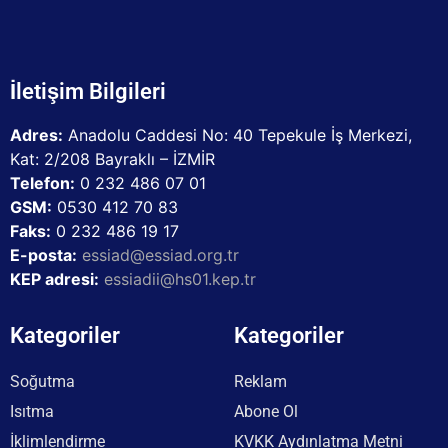
İletişim Bilgileri
Adres:
Anadolu Caddesi No: 40 Tepekule İş Merkezi,
Kat: 2/208 Bayraklı – İZMİR
Telefon:
0 232 486 07 01
GSM:
0530 412 70 83
Faks:
0 232 486 19 17
E-posta:
essiad@essiad.org.tr
KEP adresi:
essiadii@hs01.kep.tr
Kategoriler
Kategoriler
Soğutma
Reklam
Isıtma
Abone Ol
İklimlendirme
KVKK Aydınlatma Metni