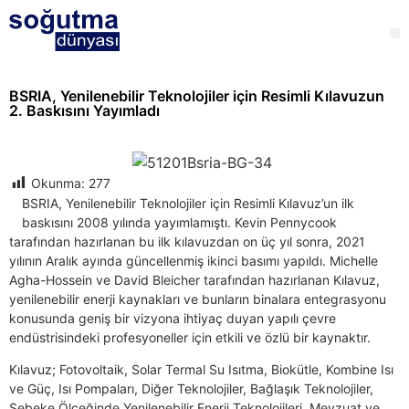
BSRIA, Yenilenebilir Teknolojiler için Resimli Kılavuzun
2. Baskısını Yayımladı
Okunma:
277
BSRIA, Yenilenebilir Teknolojiler için Resimli Kılavuz’un ilk
baskısını 2008 yılında yayımlamıştı. Kevin Pennycook
tarafından hazırlanan bu ilk kılavuzdan on üç yıl sonra, 2021
yılının Aralık ayında güncellenmiş ikinci basımı yapıldı. Michelle
Agha-Hossein ve David Bleicher tarafından hazırlanan Kılavuz,
yenilenebilir enerji kaynakları ve bunların binalara entegrasyonu
konusunda geniş bir vizyona ihtiyaç duyan yapılı çevre
endüstrisindeki profesyoneller için etkili ve özlü bir kaynaktır.
Kılavuz; Fotovoltaik, Solar Termal Su Isıtma, Biokütle, Kombine Isı
ve Güç, Isı Pompaları, Diğer Teknolojiler, Bağlaşık Teknolojiler,
Şebeke Ölçeğinde Yenilenebilir Enerji Teknolojileri, Mevzuat ve