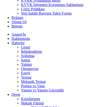
KVKK Aydınlatma Metni
KVVK İşlenmesi Korunması Saklanması
Çerez Politikası
Veri Sahibi Başvuru Talep Formu
Reklam
Abone Ol
İletişim
Anasayfa
Hakkımızda
Haberler
Genel
İklimlendirme
Soğutma
Isıtma
Yalıtım
Otomasyon
Enerji
Tesisat
Mekanik Tesisat
Pompa ve Vana
Yangın ve Yangın Güvenliği
Dergi
Kurullarımız
Makale Fihristi