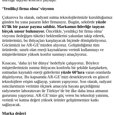
‘Yenilikçi
firma olma’ vizyonu
Çukurova Isı olarak, radyant ısıtma teknolojilerimizle kurulduğumuz
günden bu yana pazarın lider firmasıyız. Bugün, sektörde
yüzde
65’lik bir pazar payına sahibiz. Markamızı liderliğe taşıyan
birçok unsur bulunuyor.
Öncelikle,‘yenilikçi bir firma olma’
vizyonu iledeğişen tüketici beklentilerini yakından takip ederek,
ürünlerimizi, bu ihtiyaçları karşılayacak biçimde dönüştürüyoruz.
Gücümüzü ise AR-GE’mizden alıyoruz. Geliştirdiğimiz tüm
ürünlerde, sınırlı olan enerji kaynaklarını verimli kullanmayı ve
müşterilerimize yüksek konfor sunmayı amaçlıyoruz.
Kısacası, ‘daha iyi bir dünya’ hedefiyle çalışıyoruz. Böylece
müşterilerimizin ısınma ihtiyacını konforlu bir şekilde karşılarken,
ısıtmadan kaynaklı enerji giderlerini
yüzde 60’lara
varan oranlarda
düşürüyoruz. Bu kapsamda AR-GE’mizi destekleyecek en güncel
teknolojilere erişim sağlayıp, yatırım yapıyoruz. Son olarak, radyant
ısıtıcılarımızın verimini ölçmek amacıyla hayata geçirdiğimiz
radyometre laboratuvarı ile Türkiye’de bir ilke daha imza atmanın
gururunu yaşıyoruz. AR-GE’mize güç veren bu teknoloji yatırımı,
verimli ve katma değeri yüksek ürünler geliştirmemize katkı
sağlayacak.
Marka değeri