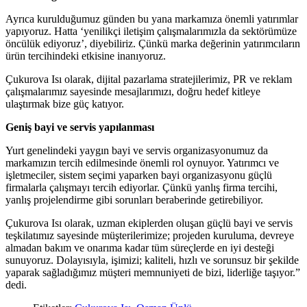
Ayrıca kurulduğumuz günden bu yana markamıza önemli yatırımlar
yapıyoruz. Hatta ‘yenilikçi iletişim çalışmalarımızla da sektörümüze
öncülük ediyoruz’, diyebiliriz. Çünkü marka değerinin yatırımcıların
ürün tercihindeki etkisine inanıyoruz.
Çukurova Isı olarak, dijital pazarlama stratejilerimiz, PR ve reklam
çalışmalarımız sayesinde mesajlarımızı, doğru hedef kitleye
ulaştırmak bize güç katıyor.
Geniş bayi ve servis yapılanması
Yurt genelindeki yaygın bayi ve servis organizasyonumuz da
markamızın tercih edilmesinde önemli rol oynuyor. Yatırımcı ve
işletmeciler, sistem seçimi yaparken bayi organizasyonu güçlü
firmalarla çalışmayı tercih ediyorlar. Çünkü yanlış firma tercihi,
yanlış projelendirme gibi sorunları beraberinde getirebiliyor.
Çukurova Isı olarak, uzman ekiplerden oluşan güçlü bayi ve servis
teşkilatımız sayesinde müşterilerimize; projeden kuruluma, devreye
almadan bakım ve onarıma kadar tüm süreçlerde en iyi desteği
sunuyoruz. Dolayısıyla, işimizi; kaliteli, hızlı ve sorunsuz bir şekilde
yaparak sağladığımız müşteri memnuniyeti de bizi, liderliğe taşıyor.”
dedi.