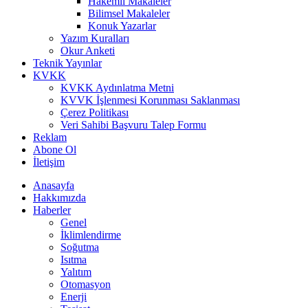
Hakemli Makaleler
Bilimsel Makaleler
Konuk Yazarlar
Yazım Kuralları
Okur Anketi
Teknik Yayınlar
KVKK
KVKK Aydınlatma Metni
KVVK İşlenmesi Korunması Saklanması
Çerez Politikası
Veri Sahibi Başvuru Talep Formu
Reklam
Abone Ol
İletişim
Anasayfa
Hakkımızda
Haberler
Genel
İklimlendirme
Soğutma
Isıtma
Yalıtım
Otomasyon
Enerji