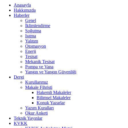
Anasayfa
Hakkımızda
Haberler
Genel
İklimlendirme
Soğutma
Isıtma
Yalıtım
Otomasyon
Enerji
Tesisat
Mekanik Tesisat
Pompa ve Vana
Yangın ve Yangın Güvenliği
Dergi
Kurullarımız
Makale Fihristi
Hakemli Makaleler
Bilimsel Makaleler
Konuk Yazarlar
Yazım Kuralları
Okur Anketi
Teknik Yayınlar
KVKK