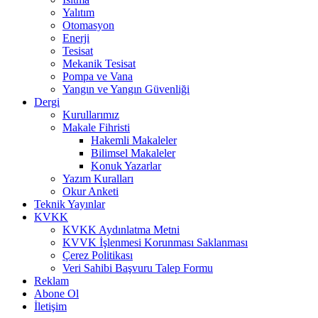
Yalıtım
Otomasyon
Enerji
Tesisat
Mekanik Tesisat
Pompa ve Vana
Yangın ve Yangın Güvenliği
Dergi
Kurullarımız
Makale Fihristi
Hakemli Makaleler
Bilimsel Makaleler
Konuk Yazarlar
Yazım Kuralları
Okur Anketi
Teknik Yayınlar
KVKK
KVKK Aydınlatma Metni
KVVK İşlenmesi Korunması Saklanması
Çerez Politikası
Veri Sahibi Başvuru Talep Formu
Reklam
Abone Ol
İletişim