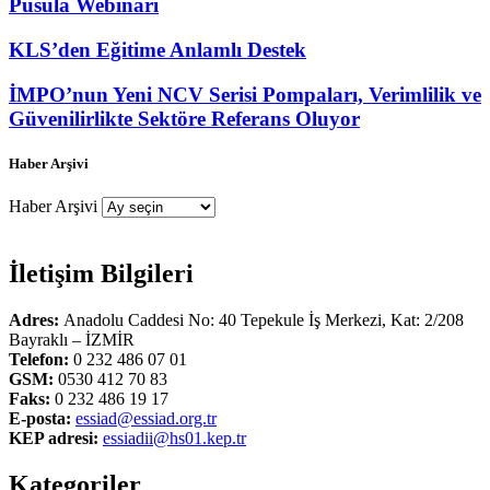
Pusula Webinarı
KLS’den Eğitime Anlamlı Destek
İMPO’nun Yeni NCV Serisi Pompaları, Verimlilik ve
Güvenilirlikte Sektöre Referans Oluyor
Haber Arşivi
Haber Arşivi
İletişim Bilgileri
Adres:
Anadolu Caddesi No: 40 Tepekule İş Merkezi, Kat: 2/208
Bayraklı – İZMİR
Telefon:
0 232 486 07 01
GSM:
0530 412 70 83
Faks:
0 232 486 19 17
E-posta:
essiad@essiad.org.tr
KEP adresi:
essiadii@hs01.kep.tr
Kategoriler