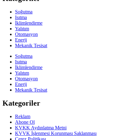
Soğutma
Isıtma
İklimlendirme
Yalıtım
Otomasyon
Enerji
Mekanik Tesisat
Soğutma
Isıtma
İklimlendirme
Yalıtım
Otomasyon
Enerji
Mekanik Tesisat
Kategoriler
Reklam
Abone Ol
KVKK Aydınlatma Metni
KVVK İşlenmesi Korunması Saklanması
Çerez Politikası