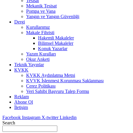
Tesisat
Mekanik Tesisat
Pompa ve Vana
Yangın ve Yangın Güvenliği
Dergi
Kurullarımız
Makale Fihristi
Hakemli Makaleler
Bilimsel Makaleler
Konuk Yazarlar
Yazım Kuralları
Okur Anketi
Teknik Yayınlar
KVKK
KVKK Aydınlatma Metni
KVVK İşlenmesi Korunması Saklanması
Çerez Politikası
Veri Sahibi Başvuru Talep Formu
Reklam
Abone Ol
İletişim
Facebook
Instagram
X-twitter
Linkedin
Search