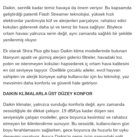
Daikin, serinlik kadar temiz havaya da önem veriyor. Bu kapsamda
geliştirdiği patentli Flash Streamer teknolojisi, yüksek hızlı
elektronlar yardımıyla küf ve alerjenleri parçalıyor, rahatsız edici
kokuları gidererek daha iyi ve temiz bir hava sağlıyor. Böylece
ortam havası yalnızca serin değil, aynı zamanda sağlıklı bir şekilde
yenilenmiş oluyor.
Ek olarak Shira Plus gibi bazı Daikin klima modellerinde bulunan
titanyum apatit ve gümüş alerjen giderici filtreler, havadaki toz,
polen ve istenmeyen kokuları hapsederek iç ortam hava kalitesini
en üst seviyeye taşıyor. Özellikle çocuklu aileler, evcil hayvan
sahipleri ve alerjik bünyeye sahip kullanıcılar için bu teknoloji, yaz
mevsimini daha konforlu ve güvenli hale getiriyor.
DAIKIN KLİMALARLA ÜST DÜZEY KONFOR
Daikin klimalar, yalnızca sunduğu konforla değil, aynı zamanda
sessizliğiyle de dikkat çekiyor. 19 dBA’ya kadar düşen ses
seviyesiyle çalışan modeller, gece boyunca kesintisiz ve rahatsız
etmeyen bir iklimlendirme sunuyor. Bu sessizlik, kullanıcıların gün
boyu ferahlamasını sağlarken, gece boyunca da huzurlu bir uyku
deneyimi yaşatıyor. Ayrıca Daikin’in geniş ürün gamındaki split