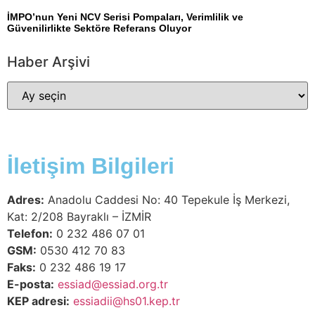
İMPO’nun Yeni NCV Serisi Pompaları, Verimlilik ve
Güvenilirlikte Sektöre Referans Oluyor
Haber Arşivi
İletişim Bilgileri
Adres:
Anadolu Caddesi No: 40 Tepekule İş Merkezi,
Kat: 2/208 Bayraklı – İZMİR
Telefon:
0 232 486 07 01
GSM:
0530 412 70 83
Faks:
0 232 486 19 17
E-posta:
essiad@essiad.org.tr
KEP adresi:
essiadii@hs01.kep.tr