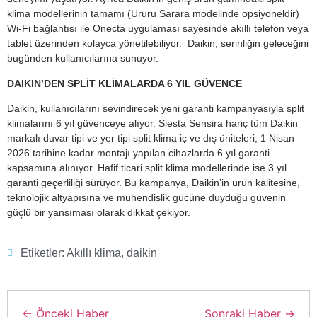
klima modellerinin tamamı (Ururu Sarara modelinde opsiyoneldir)
Wi-Fi bağlantısı ile Onecta uygulaması sayesinde akıllı telefon veya
tablet üzerinden kolayca yönetilebiliyor. Daikin, serinliğin geleceğini
bugünden kullanıcılarına sunuyor.
DAIKIN’DEN SPLİT KLİMALARDA 6 YIL GÜVENCE
Daikin, kullanıcılarını sevindirecek yeni garanti kampanyasıyla split
klimalarını 6 yıl güvenceye alıyor. Siesta Sensira hariç tüm Daikin
markalı duvar tipi ve yer tipi split klima iç ve dış üniteleri, 1 Nisan
2026 tarihine kadar montajı yapılan cihazlarda 6 yıl garanti
kapsamına alınıyor. Hafif ticari split klima modellerinde ise 3 yıl
garanti geçerliliği sürüyor. Bu kampanya, Daikin’in ürün kalitesine,
teknolojik altyapısına ve mühendislik gücüne duyduğu güvenin
güçlü bir yansıması olarak dikkat çekiyor.
Etiketler:
Akıllı klima
,
daikin
← Önceki Haber
Sonraki Haber →