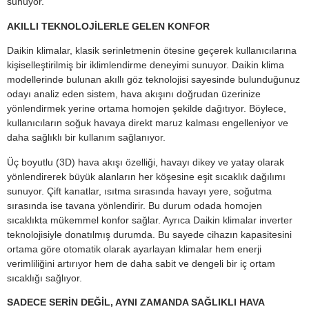
sunuyor.
AKILLI TEKNOLOJİLERLE GELEN KONFOR
Daikin klimalar, klasik serinletmenin ötesine geçerek kullanıcılarına
kişiselleştirilmiş bir iklimlendirme deneyimi sunuyor. Daikin klima
modellerinde bulunan akıllı göz teknolojisi sayesinde bulunduğunuz
odayı analiz eden sistem, hava akışını doğrudan üzerinize
yönlendirmek yerine ortama homojen şekilde dağıtıyor. Böylece,
kullanıcıların soğuk havaya direkt maruz kalması engelleniyor ve
daha sağlıklı bir kullanım sağlanıyor.
Üç boyutlu (3D) hava akışı özelliği, havayı dikey ve yatay olarak
yönlendirerek büyük alanların her köşesine eşit sıcaklık dağılımı
sunuyor. Çift kanatlar, ısıtma sırasında havayı yere, soğutma
sırasında ise tavana yönlendirir. Bu durum odada homojen
sıcaklıkta mükemmel konfor sağlar. Ayrıca Daikin klimalar inverter
teknolojisiyle donatılmış durumda. Bu sayede cihazın kapasitesini
ortama göre otomatik olarak ayarlayan klimalar hem enerji
verimliliğini artırıyor hem de daha sabit ve dengeli bir iç ortam
sıcaklığı sağlıyor.
SADECE SERİN DEĞİL, AYNI ZAMANDA SAĞLIKLI HAVA