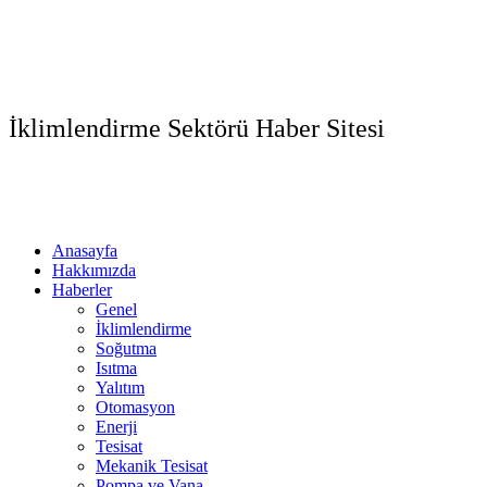
İklimlendirme Sektörü Haber Sitesi
Anasayfa
Hakkımızda
Haberler
Genel
İklimlendirme
Soğutma
Isıtma
Yalıtım
Otomasyon
Enerji
Tesisat
Mekanik Tesisat
Pompa ve Vana