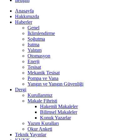
İletişim
Anasayfa
Hakkımızda
Haberler
Genel
İklimlendirme
Soğutma
Isıtma
Yalıtım
Otomasyon
Enerji
Tesisat
Mekanik Tesisat
Pompa ve Vana
Yangın ve Yangın Güvenliği
Dergi
Kurullarımız
Makale Fihristi
Hakemli Makaleler
Bilimsel Makaleler
Konuk Yazarlar
Yazım Kuralları
Okur Anketi
Teknik Yayınlar