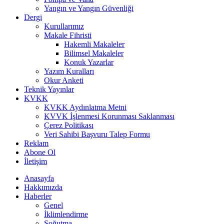
Yangın ve Yangın Güvenliği
Dergi
Kurullarımız
Makale Fihristi
Hakemli Makaleler
Bilimsel Makaleler
Konuk Yazarlar
Yazım Kuralları
Okur Anketi
Teknik Yayınlar
KVKK
KVKK Aydınlatma Metni
KVVK İşlenmesi Korunması Saklanması
Çerez Politikası
Veri Sahibi Başvuru Talep Formu
Reklam
Abone Ol
İletişim
Anasayfa
Hakkımızda
Haberler
Genel
İklimlendirme
Soğutma