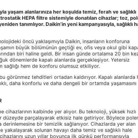
rıyla yaşam alanlarınıza her koşulda temiz, ferah ve sağlıklı
trostatik HEPA filtre sistemiyle donatılan cihazlar; toz, po
eniden tanımlıyor. Daikin’in yeni kampanyasıyla, sağlıklı 
olojideki öncü yaklaşımıyla Daikin, insanların konforuna
amın büyük bölümünün geçtiği ev, ofis veya okul gibi kapa
larından biri haline geldi. Bir insan günde ortalama 20 bin ke
oğuk dönemlerde kapalı alanlarda gerçekleşiyor. Yetersiz
m sağlığı hem de konforu olumsuz etkiliyor.
 bu görünmez tehditleri ortadan kaldırıyor. Kapalı alanlarda
sağlıklı, daha konforlu ve daha dengeli bir ortamda yaşamasını
R
e cihazlarının kalbinde yer alıyor. Bu teknoloji, yüksek hızlı
r düzeyde parçalayarak etkisiz hale getiriyor. Böylece pole
 derinlemesine bir temizlik sağlanıyor. Cihazlarda yer alan
ile yakalayarak solunan havayı daha temiz ve sağlıklı hale
, cihazlarını uzun yıllar boyunca ilk günkü performansıyla