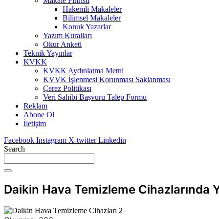
Makale Fihristi
Hakemli Makaleler
Bilimsel Makaleler
Konuk Yazarlar
Yazım Kuralları
Okur Anketi
Teknik Yayınlar
KVKK
KVKK Aydınlatma Metni
KVVK İşlenmesi Korunması Saklanması
Çerez Politikası
Veri Sahibi Başvuru Talep Formu
Reklam
Abone Ol
İletişim
Facebook
Instagram
X-twitter
Linkedin
Search
Daikin Hava Temizleme Cihazlarında Yı