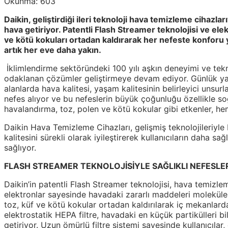
Okunma:
603
Daikin, geliştirdiği ileri teknoloji hava temizleme cihazla
hava getiriyor. Patentli Flash Streamer teknolojisi ve elek
ve kötü kokuları ortadan kaldırarak her nefeste konforu y
artık her eve daha yakın.
İklimlendirme sektöründeki 100 yılı aşkın deneyimi ve tekn
odaklanan çözümler geliştirmeye devam ediyor. Günlük yaş
alanlarda hava kalitesi, yaşam kalitesinin belirleyici unsur
nefes alıyor ve bu nefeslerin büyük çoğunluğu özellikle s
havalandırma, toz, polen ve kötü kokular gibi etkenler, he
Daikin Hava Temizleme Cihazları, gelişmiş teknolojileriyle
kalitesini sürekli olarak iyileştirerek kullanıcıların daha 
sağlıyor.
FLASH STREAMER TEKNOLOJİSİYLE SAĞLIKLI NEFESLE
Daikin’in patentli Flash Streamer teknolojisi, hava temizlem
elektronlar sayesinde havadaki zararlı maddeleri moleküle
toz, küf ve kötü kokular ortadan kaldırılarak iç mekanlarda
elektrostatik HEPA filtre, havadaki en küçük partikülleri b
getiriyor. Uzun ömürlü filtre sistemi sayesinde kullanıcılar