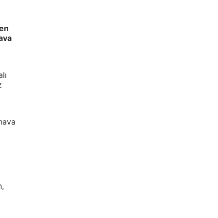
len
hava
lı
z
 hava
n,