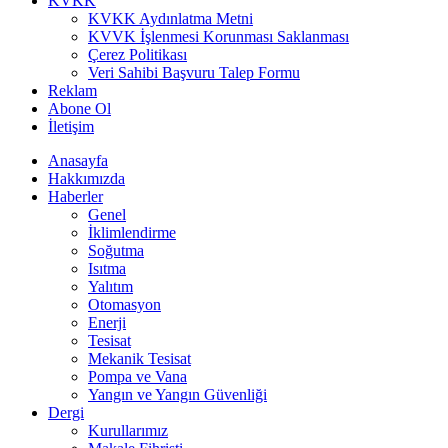
KVKK
KVKK Aydınlatma Metni
KVVK İşlenmesi Korunması Saklanması
Çerez Politikası
Veri Sahibi Başvuru Talep Formu
Reklam
Abone Ol
İletişim
Anasayfa
Hakkımızda
Haberler
Genel
İklimlendirme
Soğutma
Isıtma
Yalıtım
Otomasyon
Enerji
Tesisat
Mekanik Tesisat
Pompa ve Vana
Yangın ve Yangın Güvenliği
Dergi
Kurullarımız