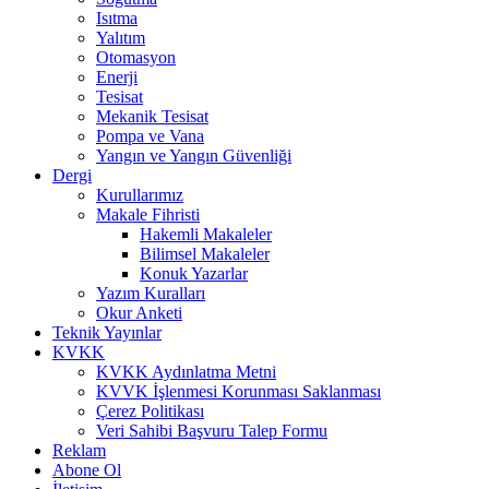
Isıtma
Yalıtım
Otomasyon
Enerji
Tesisat
Mekanik Tesisat
Pompa ve Vana
Yangın ve Yangın Güvenliği
Dergi
Kurullarımız
Makale Fihristi
Hakemli Makaleler
Bilimsel Makaleler
Konuk Yazarlar
Yazım Kuralları
Okur Anketi
Teknik Yayınlar
KVKK
KVKK Aydınlatma Metni
KVVK İşlenmesi Korunması Saklanması
Çerez Politikası
Veri Sahibi Başvuru Talep Formu
Reklam
Abone Ol