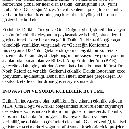
sektöründe global bir lider olan Daikin, kuruluşunun 100. yılını
Dubai’deki Geleceğin Müzesi’nde düzenlenen prestijli bir etkinlik
ve Palm Jumeirah üzerinde gerçekleştirilen büyüleyici bir drone
gösterisi ile kutladı.
Etkinlikte, Daikin Türkiye ve Orta Doğu bayileri, şirketin inovasyon
ve sürdürülebilirlik vizyonunu paylaşmak ve iş birliği stratejilerini
güçlendirmek üzere bir araya geldi. Daikin’in bir asırlık çığır açan
teknolojik yenilikleri vurgulandı ve “Geleceğin Konforunu
İnovasyonla 100 Yıldır Şekillendiriyoruz” başlıklı bir konferans
düzenlendi. Etkinlikte, stratejik öngörü, inovasyon ve proje yönetimi
alanlarında uzman olan ve Birleşik Arap Emirlikleri’nin (BAE)
geleceğe odaklı girişimlerine önemli katkılarda bulunan fütürist Dr.
Noah Raford da yer aldı. Görkemli etkinlik, Daikin logosunun gece
gökyüzünü aydınlattığı, Dubai’nin silüeti üzerinde gerçekleşen 10
dakikalık etkileyici bir drone gösterisiyle sona erdi.
İNOVASYON VE SÜRDÜRÜLEBİLİR BÜYÜME
Daikin’in inovasyona olan bağlılığını öne çıkaran etkinlik, şirketin
MEA (Orta Doğu ve Afrika) bölgesindeki sürdürülebilir büyümeyi
destekleme konusundaki kritik rolünü gözler önüne serdi. Etkinlik
kapsamında, Daikin’in bölgesel altyapıya katkıları ve enerji
verimliliğine odaklanan çözümleri ele alındı. Gıda güvenliği, kentsel
gelişim ve veri merkezi soğutma gibi stratejik sektörlerdeki projeler