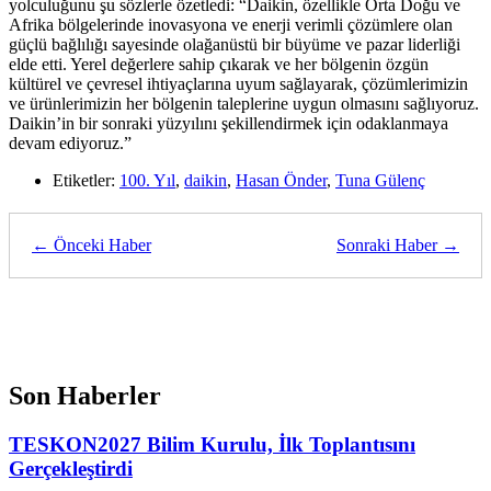
yolculuğunu şu sözlerle özetledi: “Daikin, özellikle Orta Doğu ve
Afrika bölgelerinde inovasyona ve enerji verimli çözümlere olan
güçlü bağlılığı sayesinde olağanüstü bir büyüme ve pazar liderliği
elde etti. Yerel değerlere sahip çıkarak ve her bölgenin özgün
kültürel ve çevresel ihtiyaçlarına uyum sağlayarak, çözümlerimizin
ve ürünlerimizin her bölgenin taleplerine uygun olmasını sağlıyoruz.
Daikin’in bir sonraki yüzyılını şekillendirmek için odaklanmaya
devam ediyoruz.”
Etiketler:
100. Yıl
,
daikin
,
Hasan Önder
,
Tuna Gülenç
← Önceki Haber
Sonraki Haber →
Son Haberler
TESKON2027 Bilim Kurulu, İlk Toplantısını
Gerçekleştirdi