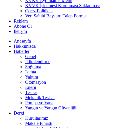
KVKK Aydınlatma Metni
KVVK İşlenmesi Korunması Saklanması
Çerez Politikası
Veri Sahibi Başvuru Talep Formu
Reklam
Abone Ol
İletişim
Anasayfa
Hakkımızda
Haberler
Genel
İklimlendirme
Soğutma
Isıtma
Yalıtım
Otomasyon
Enerji
Tesisat
Mekanik Tesisat
Pompa ve Vana
Yangın ve Yangın Güvenliği
Dergi
Kurullarımız
Makale Fihristi