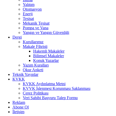
Yalıtım
Otomasyon
Enerji
Tesisat
Mekanik Tesisat
Pompa ve Vana
Yangın ve Yangın Güvenliği
Dergi
Kurullarımız
Makale Fihristi
Hakemli Makaleler
Bilimsel Makaleler
Konuk Yazarlar
Yazım Kuralları
Okur Anketi
Teknik Yayınlar
KVKK
KVKK Aydınlatma Metni
KVVK İşlenmesi Korunması Saklanması
Çerez Politikası
Veri Sahibi Başvuru Talep Formu
Reklam
Abone Ol
İletişim