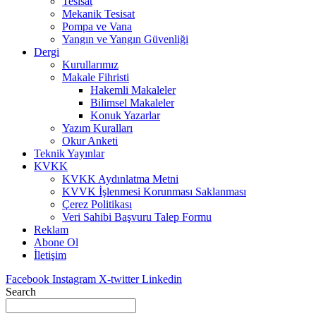
Tesisat
Mekanik Tesisat
Pompa ve Vana
Yangın ve Yangın Güvenliği
Dergi
Kurullarımız
Makale Fihristi
Hakemli Makaleler
Bilimsel Makaleler
Konuk Yazarlar
Yazım Kuralları
Okur Anketi
Teknik Yayınlar
KVKK
KVKK Aydınlatma Metni
KVVK İşlenmesi Korunması Saklanması
Çerez Politikası
Veri Sahibi Başvuru Talep Formu
Reklam
Abone Ol
İletişim
Facebook
Instagram
X-twitter
Linkedin
Search