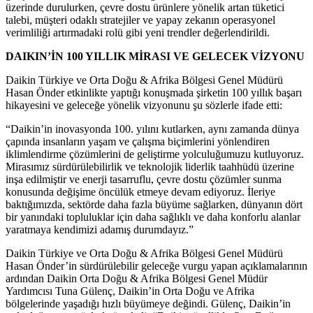
üzerinde durulurken, çevre dostu ürünlere yönelik artan tüketici
talebi, müşteri odaklı stratejiler ve yapay zekanın operasyonel
verimliliği artırmadaki rolü gibi yeni trendler değerlendirildi.
DAIKIN’İN 100 YILLIK MİRASI VE GELECEK VİZYONU
Daikin Türkiye ve Orta Doğu & Afrika Bölgesi Genel Müdürü
Hasan Önder etkinlikte yaptığı konuşmada şirketin 100 yıllık başarı
hikayesini ve geleceğe yönelik vizyonunu şu sözlerle ifade etti:
“Daikin’in inovasyonda 100. yılını kutlarken, aynı zamanda dünya
çapında insanların yaşam ve çalışma biçimlerini yönlendiren
iklimlendirme çözümlerini de geliştirme yolculuğumuzu kutluyoruz.
Mirasımız sürdürülebilirlik ve teknolojik liderlik taahhüdü üzerine
inşa edilmiştir ve enerji tasarruflu, çevre dostu çözümler sunma
konusunda değişime öncülük etmeye devam ediyoruz. İleriye
baktığımızda, sektörde daha fazla büyüme sağlarken, dünyanın dört
bir yanındaki topluluklar için daha sağlıklı ve daha konforlu alanlar
yaratmaya kendimizi adamış durumdayız.”
Daikin Türkiye ve Orta Doğu & Afrika Bölgesi Genel Müdürü
Hasan Önder’in sürdürülebilir geleceğe vurgu yapan açıklamalarının
ardından Daikin Orta Doğu & Afrika Bölgesi Genel Müdür
Yardımcısı Tuna Gülenç, Daikin’in Orta Doğu ve Afrika
bölgelerinde yaşadığı hızlı büyümeye değindi. Gülenç, Daikin’in