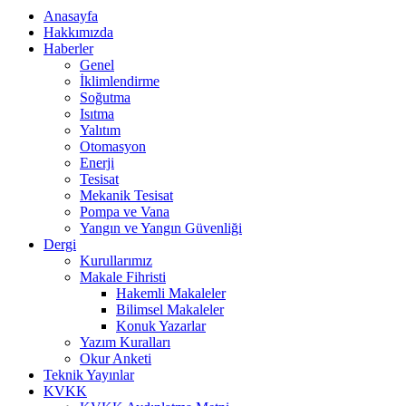
Anasayfa
Hakkımızda
Haberler
Genel
İklimlendirme
Soğutma
Isıtma
Yalıtım
Otomasyon
Enerji
Tesisat
Mekanik Tesisat
Pompa ve Vana
Yangın ve Yangın Güvenliği
Dergi
Kurullarımız
Makale Fihristi
Hakemli Makaleler
Bilimsel Makaleler
Konuk Yazarlar
Yazım Kuralları
Okur Anketi
Teknik Yayınlar
KVKK