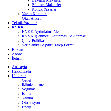
Hakemli Makaleler
Bilimsel Makaleler
Konuk Yazarlar
Yazım Kuralları
Okur Anketi
Teknik Yayınlar
KVKK
KVKK Aydınlatma Metni
KVVK İşlenmesi Korunması Saklanması
Çerez Politikası
Veri Sahibi Başvuru Talep Formu
Reklam
Abone Ol
İletişim
Anasayfa
Hakkımızda
Haberler
Genel
İklimlendirme
Soğutma
Isıtma
Yalıtım
Otomasyon
Enerji