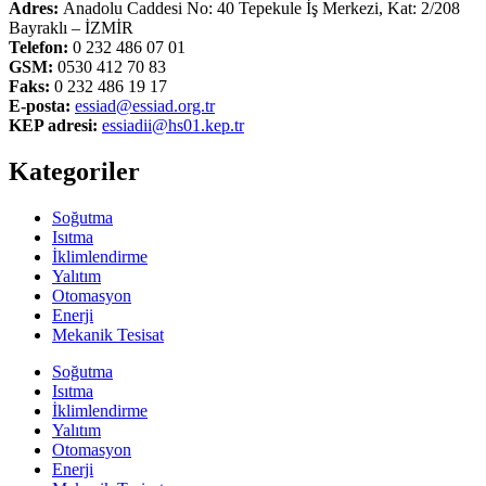
Adres:
Anadolu Caddesi No: 40 Tepekule İş Merkezi, Kat: 2/208
Bayraklı – İZMİR
Telefon:
0 232 486 07 01
GSM:
0530 412 70 83
Faks:
0 232 486 19 17
E-posta:
essiad@essiad.org.tr
KEP adresi:
essiadii@hs01.kep.tr
Kategoriler
Soğutma
Isıtma
İklimlendirme
Yalıtım
Otomasyon
Enerji
Mekanik Tesisat
Soğutma
Isıtma
İklimlendirme
Yalıtım
Otomasyon
Enerji