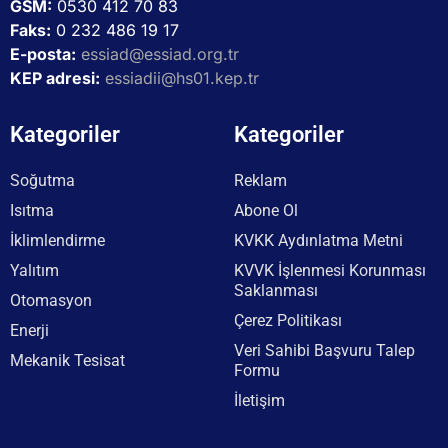
GSM:
0530 412 70 83
Faks:
0 232 486 19 17
E-posta:
essiad@essiad.org.tr
KEP adresi:
essiadii@hs01.kep.tr
Kategoriler
Kategoriler
Soğutma
Reklam
Isıtma
Abone Ol
İklimlendirme
KVKK Aydınlatma Metni
Yalıtım
KVVK İşlenmesi Korunması
Saklanması
Otomasyon
Çerez Politikası
Enerji
Veri Sahibi Başvuru Talep
Mekanik Tesisat
Formu
İletişim