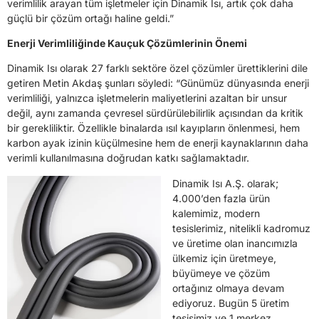
verimlilik arayan tüm işletmeler için Dinamik Isı, artık çok daha
güçlü bir çözüm ortağı haline geldi.”
Enerji Verimliliğinde Kauçuk Çözümlerinin Önemi
Dinamik Isı olarak 27 farklı sektöre özel çözümler ürettiklerini dile
getiren Metin Akdaş şunları söyledi: “Günümüz dünyasında enerji
verimliliği, yalnızca işletmelerin maliyetlerini azaltan bir unsur
değil, aynı zamanda çevresel sürdürülebilirlik açısından da kritik
bir gerekliliktir. Özellikle binalarda ısıl kayıpların önlenmesi, hem
karbon ayak izinin küçülmesine hem de enerji kaynaklarının daha
verimli kullanılmasına doğrudan katkı sağlamaktadır.
Dinamik Isı A.Ş. olarak;
4.000’den fazla ürün
kalemimiz, modern
tesislerimiz, nitelikli kadromuz
ve üretime olan inancımızla
ülkemiz için üretmeye,
büyümeye ve çözüm
ortağınız olmaya devam
ediyoruz. Bugün 5 üretim
tesisimiz ve 1 merkez