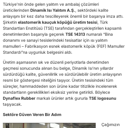
Türkiye’nin önde gelen yalıtım ve ambalaj çözümleri
üreticilerinden
Dinamik Isı Yalıtım A.Ş.
, sektördeki kalite
anlayışını bir kez daha tescilleyerek önemli bir başarıya imza attı.
Şirketin
elastomerik kauçuk köpüğü üretim tesisi
, Türk
Standartları Enstitüsü (TSE) tarafından gerçekleştirilen kapsamlı
denetimlerden başarıyla geçerek
TSE 14313
numaralı “Bina
donanımı ve sanayi tesislerindeki tesisatlar için ısı yalıtım
mamulleri – Fabrikasyon esnek elastomerik köpük (FEF) Mamuller
Standardı”na uygunluk belgesini aldı.
Üretim aşamasının sık ve düzenli periyotlarla denetimden
geçmesi sonucunda alınan bu belge, Dinamik Isı’nın yıllardır
sürdürdüğü kalite, güvenilirlik ve sürdürülebilir üretim anlayışının
resmi bir göstergesi niteliğini taşıyor. Üretim tesisindeki tüm
süreçler, hammaddeden son ürüne kadar titizlikle incelenerek
standartların gereklilikleri eksiksiz yerine getirildi. Böylece
Dynaflex Rubber
markalı ürünler artık gururla
TSE logosunu
taşıyacak.
Sektöre Güven Veren Bir Adım
Çağımızın