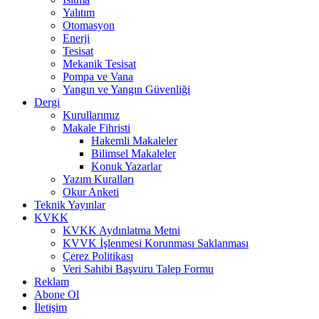
Yalıtım
Otomasyon
Enerji
Tesisat
Mekanik Tesisat
Pompa ve Vana
Yangın ve Yangın Güvenliği
Dergi
Kurullarımız
Makale Fihristi
Hakemli Makaleler
Bilimsel Makaleler
Konuk Yazarlar
Yazım Kuralları
Okur Anketi
Teknik Yayınlar
KVKK
KVKK Aydınlatma Metni
KVVK İşlenmesi Korunması Saklanması
Çerez Politikası
Veri Sahibi Başvuru Talep Formu
Reklam
Abone Ol
İletişim