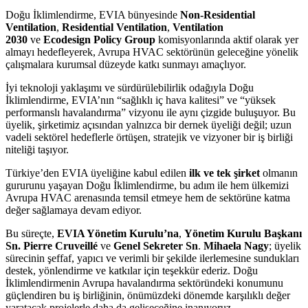
Doğu İklimlendirme, EVIA bünyesinde
Non-Residential
Ventilation
,
Residential Ventilation
,
Ventilation
2030
ve
Ecodesign Policy Group
komisyonlarında aktif olarak yer
almayı hedefleyerek, Avrupa HVAC sektörünün geleceğine yönelik
çalışmalara kurumsal düzeyde katkı sunmayı amaçlıyor.
İyi teknoloji yaklaşımı ve sürdürülebilirlik odağıyla Doğu
İklimlendirme, EVIA’nın “sağlıklı iç hava kalitesi” ve “yüksek
performanslı havalandırma” vizyonu ile aynı çizgide buluşuyor. Bu
üyelik, şirketimiz açısından yalnızca bir dernek üyeliği değil; uzun
vadeli sektörel hedeflerle örtüşen, stratejik ve vizyoner bir iş birliği
niteliği taşıyor.
Türkiye’den EVIA üyeliğine kabul edilen
ilk ve tek şirket
olmanın
gururunu yaşayan Doğu İklimlendirme, bu adım ile hem ülkemizi
Avrupa HVAC arenasında temsil etmeye hem de sektörüne katma
değer sağlamaya devam ediyor.
Bu süreçte,
EVIA Yönetim Kurulu’na
,
Yönetim Kurulu Başkanı
Sn.
Pierre Cruveillé
ve
Genel Sekreter Sn
.
Mihaela Nagy
; üyelik
sürecinin şeffaf, yapıcı ve verimli bir şekilde ilerlemesine sundukları
destek, yönlendirme ve katkılar için teşekkür ederiz. Doğu
İklimlendirmenin Avrupa havalandırma sektöründeki konumunu
güçlendiren bu iş birliğinin, önümüzdeki dönemde karşılıklı değer
yaratacak projelerle daha da gelişeceğine inanıyoruz.