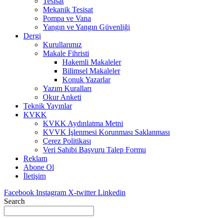
Tesisat
Mekanik Tesisat
Pompa ve Vana
Yangın ve Yangın Güvenliği
Dergi
Kurullarımız
Makale Fihristi
Hakemli Makaleler
Bilimsel Makaleler
Konuk Yazarlar
Yazım Kuralları
Okur Anketi
Teknik Yayınlar
KVKK
KVKK Aydınlatma Metni
KVVK İşlenmesi Korunması Saklanması
Çerez Politikası
Veri Sahibi Başvuru Talep Formu
Reklam
Abone Ol
İletişim
Facebook
Instagram
X-twitter
Linkedin
Search