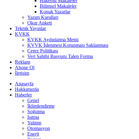
Hakemli Makaleler
Bilimsel Makaleler
Konuk Yazarlar
Yazım Kuralları
Okur Anketi
Teknik Yayınlar
KVKK
KVKK Aydınlatma Metni
KVVK İşlenmesi Korunması Saklanması
Çerez Politikası
Veri Sahibi Başvuru Talep Formu
Reklam
Abone Ol
İletişim
Anasayfa
Hakkımızda
Haberler
Genel
İklimlendirme
Soğutma
Isıtma
Yalıtım
Otomasyon
Enerji