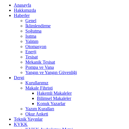
Anasayfa
Hakkımızda
Haberler
Genel
İklimlendirme
Soğutma
Isıtma
Yalıtım
Otomasyon
Enerji
Tesisat
Mekanik Tesisat
Pompa ve Vana
Yangın ve Yangın Güvenliği
Dergi
Kurullarımız
Makale Fihristi
Hakemli Makaleler
Bilimsel Makaleler
Konuk Yazarlar
Yazım Kuralları
Okur Anketi
Teknik Yayınlar
KVKK