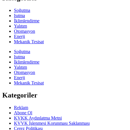
Soğutma
Isıtma
İklimlendirme
Yalıtım
Otomasyon
Enerji
Mekanik Tesisat
Soğutma
Isıtma
İklimlendirme
Yalıtım
Otomasyon
Enerji
Mekanik Tesisat
Kategoriler
Reklam
Abone Ol
KVKK Aydınlatma Metni
KVVK İşlenmesi Korunması Saklanması
Çerez Politikası