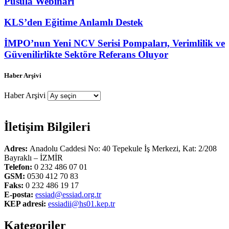
Pusula Webinarı
KLS’den Eğitime Anlamlı Destek
İMPO’nun Yeni NCV Serisi Pompaları, Verimlilik ve
Güvenilirlikte Sektöre Referans Oluyor
Haber Arşivi
Haber Arşivi
İletişim Bilgileri
Adres:
Anadolu Caddesi No: 40 Tepekule İş Merkezi, Kat: 2/208
Bayraklı – İZMİR
Telefon:
0 232 486 07 01
GSM:
0530 412 70 83
Faks:
0 232 486 19 17
E-posta:
essiad@essiad.org.tr
KEP adresi:
essiadii@hs01.kep.tr
Kategoriler