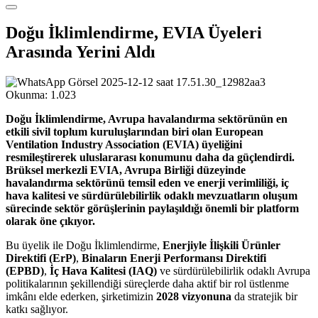
Doğu İklimlendirme, EVIA Üyeleri
Arasında Yerini Aldı
Okunma:
1.023
Doğu İklimlendirme, Avrupa havalandırma sektörünün en
etkili sivil toplum kuruluşlarından biri olan European
Ventilation Industry Association (EVIA) üyeliğini
resmileştirerek uluslararası konumunu daha da güçlendirdi.
Brüksel merkezli EVIA, Avrupa Birliği düzeyinde
havalandırma sektörünü temsil eden ve enerji verimliliği, iç
hava kalitesi ve sürdürülebilirlik odaklı mevzuatların oluşum
sürecinde sektör görüşlerinin paylaşıldığı önemli bir platform
olarak öne çıkıyor.
Bu üyelik ile Doğu İklimlendirme,
Enerjiyle İlişkili Ürünler
Direktifi (ErP)
,
Binaların Enerji Performansı Direktifi
(EPBD)
,
İç Hava Kalitesi (IAQ)
ve sürdürülebilirlik odaklı Avrupa
politikalarının şekillendiği süreçlerde daha aktif bir rol üstlenme
imkânı elde ederken, şirketimizin
2028 vizyonuna
da stratejik bir
katkı sağlıyor.