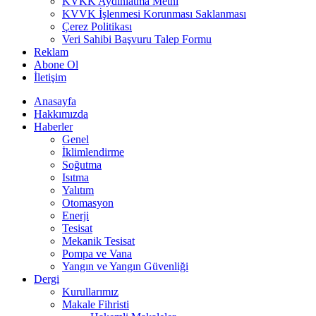
KVKK Aydınlatma Metni
KVVK İşlenmesi Korunması Saklanması
Çerez Politikası
Veri Sahibi Başvuru Talep Formu
Reklam
Abone Ol
İletişim
Anasayfa
Hakkımızda
Haberler
Genel
İklimlendirme
Soğutma
Isıtma
Yalıtım
Otomasyon
Enerji
Tesisat
Mekanik Tesisat
Pompa ve Vana
Yangın ve Yangın Güvenliği
Dergi
Kurullarımız
Makale Fihristi