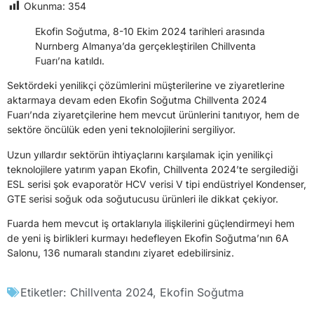
Okunma:
354
Ekofin Soğutma, 8-10 Ekim 2024 tarihleri arasında
Nurnberg Almanya’da gerçekleştirilen Chillventa
Fuarı’na katıldı.
Sektördeki yenilikçi çözümlerini müşterilerine ve ziyaretlerine
aktarmaya devam eden Ekofin Soğutma Chillventa 2024
Fuarı’nda ziyaretçilerine hem mevcut ürünlerini tanıtıyor, hem de
sektöre öncülük eden yeni teknolojilerini sergiliyor.
Uzun yıllardır sektörün ihtiyaçlarını karşılamak için yenilikçi
teknolojilere yatırım yapan Ekofin, Chillventa 2024’te sergilediği
ESL serisi şok evaporatör HCV verisi V tipi endüstriyel Kondenser,
GTE serisi soğuk oda soğutucusu ürünleri ile dikkat çekiyor.
Fuarda hem mevcut iş ortaklarıyla ilişkilerini güçlendirmeyi hem
de yeni iş birlikleri kurmayı hedefleyen Ekofin Soğutma’nın 6A
Salonu, 136 numaralı standını ziyaret edebilirsiniz.
Etiketler:
Chillventa 2024
,
Ekofin Soğutma