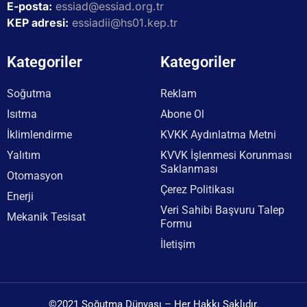
E-posta:
essiad@essiad.org.tr
KEP adresi:
essiadii@hs01.kep.tr
Kategoriler
Kategoriler
Soğutma
Reklam
Isıtma
Abone Ol
İklimlendirme
KVKK Aydınlatma Metni
Yalıtım
KVVK İşlenmesi Korunması
Saklanması
Otomasyon
Çerez Politikası
Enerji
Veri Sahibi Başvuru Talep
Mekanik Tesisat
Formu
İletişim
©2021 Soğutma Dünyası – Her Hakkı Saklıdır.