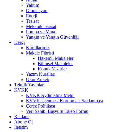
Yalıtım
Otomasyon
Enerji
Tesisat
Mekanik Tesisat
Pompa ve Vana
Yangın ve Yangın Güvenliği
Dergi
Kurullarımız
Makale Fihristi
Hakemli Makaleler
Bilimsel Makaleler
Konuk Yazarlar
Yazım Kuralları
Okur Anketi
Teknik Yayınlar
KVKK
KVKK Aydınlatma Metni
KVVK İşlenmesi Korunması Saklanması
Çerez Politikası
Veri Sahibi Başvuru Talep Formu
Reklam
Abone Ol
İletişim