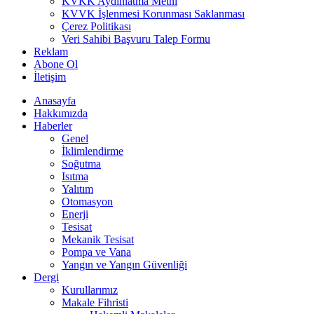
KVKK Aydınlatma Metni
KVVK İşlenmesi Korunması Saklanması
Çerez Politikası
Veri Sahibi Başvuru Talep Formu
Reklam
Abone Ol
İletişim
Anasayfa
Hakkımızda
Haberler
Genel
İklimlendirme
Soğutma
Isıtma
Yalıtım
Otomasyon
Enerji
Tesisat
Mekanik Tesisat
Pompa ve Vana
Yangın ve Yangın Güvenliği
Dergi
Kurullarımız
Makale Fihristi