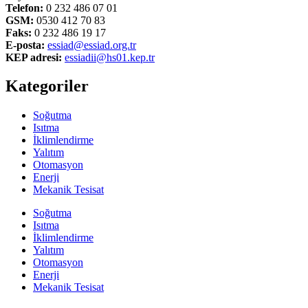
Telefon:
0 232 486 07 01
GSM:
0530 412 70 83
Faks:
0 232 486 19 17
E-posta:
essiad@essiad.org.tr
KEP adresi:
essiadii@hs01.kep.tr
Kategoriler
Soğutma
Isıtma
İklimlendirme
Yalıtım
Otomasyon
Enerji
Mekanik Tesisat
Soğutma
Isıtma
İklimlendirme
Yalıtım
Otomasyon
Enerji
Mekanik Tesisat