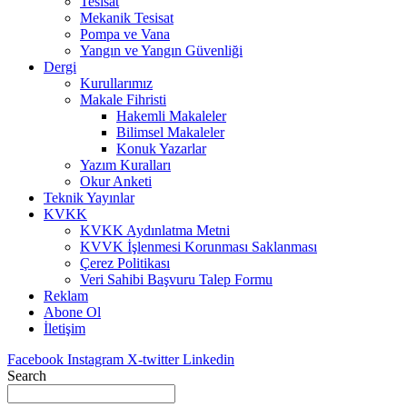
Tesisat
Mekanik Tesisat
Pompa ve Vana
Yangın ve Yangın Güvenliği
Dergi
Kurullarımız
Makale Fihristi
Hakemli Makaleler
Bilimsel Makaleler
Konuk Yazarlar
Yazım Kuralları
Okur Anketi
Teknik Yayınlar
KVKK
KVKK Aydınlatma Metni
KVVK İşlenmesi Korunması Saklanması
Çerez Politikası
Veri Sahibi Başvuru Talep Formu
Reklam
Abone Ol
İletişim
Facebook
Instagram
X-twitter
Linkedin
Search