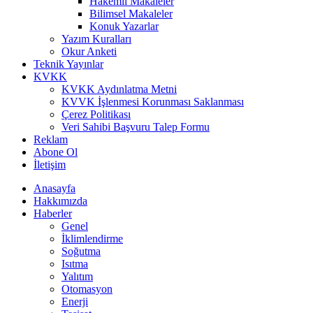
Hakemli Makaleler
Bilimsel Makaleler
Konuk Yazarlar
Yazım Kuralları
Okur Anketi
Teknik Yayınlar
KVKK
KVKK Aydınlatma Metni
KVVK İşlenmesi Korunması Saklanması
Çerez Politikası
Veri Sahibi Başvuru Talep Formu
Reklam
Abone Ol
İletişim
Anasayfa
Hakkımızda
Haberler
Genel
İklimlendirme
Soğutma
Isıtma
Yalıtım
Otomasyon
Enerji