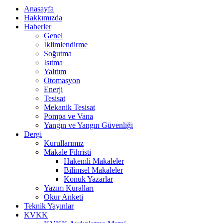
Anasayfa
Hakkımızda
Haberler
Genel
İklimlendirme
Soğutma
Isıtma
Yalıtım
Otomasyon
Enerji
Tesisat
Mekanik Tesisat
Pompa ve Vana
Yangın ve Yangın Güvenliği
Dergi
Kurullarımız
Makale Fihristi
Hakemli Makaleler
Bilimsel Makaleler
Konuk Yazarlar
Yazım Kuralları
Okur Anketi
Teknik Yayınlar
KVKK