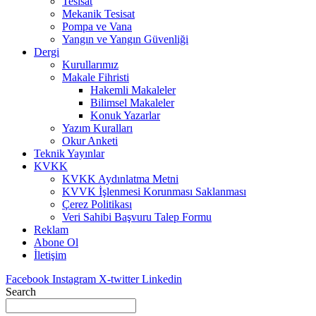
Tesisat
Mekanik Tesisat
Pompa ve Vana
Yangın ve Yangın Güvenliği
Dergi
Kurullarımız
Makale Fihristi
Hakemli Makaleler
Bilimsel Makaleler
Konuk Yazarlar
Yazım Kuralları
Okur Anketi
Teknik Yayınlar
KVKK
KVKK Aydınlatma Metni
KVVK İşlenmesi Korunması Saklanması
Çerez Politikası
Veri Sahibi Başvuru Talep Formu
Reklam
Abone Ol
İletişim
Facebook
Instagram
X-twitter
Linkedin
Search