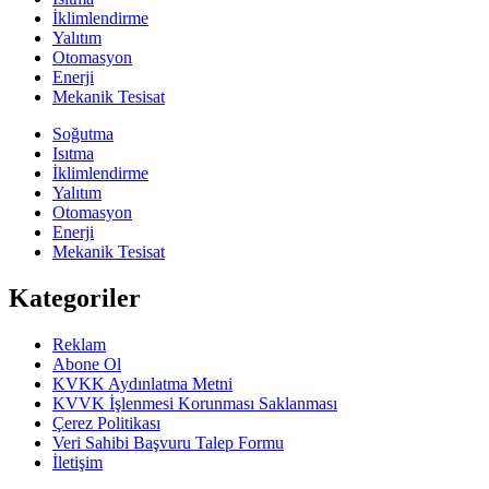
İklimlendirme
Yalıtım
Otomasyon
Enerji
Mekanik Tesisat
Soğutma
Isıtma
İklimlendirme
Yalıtım
Otomasyon
Enerji
Mekanik Tesisat
Kategoriler
Reklam
Abone Ol
KVKK Aydınlatma Metni
KVVK İşlenmesi Korunması Saklanması
Çerez Politikası
Veri Sahibi Başvuru Talep Formu
İletişim