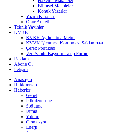
Hakemli Makaleler
Bilimsel Makaleler
Konuk Yazarlar
Yazım Kuralları
Okur Anketi
Teknik Yayınlar
KVKK
KVKK Aydınlatma Metni
KVVK İşlenmesi Korunması Saklanması
Çerez Politikası
Veri Sahibi Başvuru Talep Formu
Reklam
Abone Ol
İletişim
Anasayfa
Hakkımızda
Haberler
Genel
İklimlendirme
Soğutma
Isıtma
Yalıtım
Otomasyon
Enerji