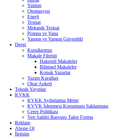
Yalıtım
Otomasyon
Enerji
Tesisat
Mekanik Tesisat
Pompa ve Vana
Yangın ve Yangın Güvenliği
Dergi
Kurullarımız
Makale Fihristi
Hakemli Makaleler
Bilimsel Makaleler
Konuk Yazarlar
Yazım Kuralları
Okur Anketi
Teknik Yayınlar
KVKK
KVKK Aydınlatma Metni
KVVK İşlenmesi Korunması Saklanması
Çerez Politikası
Veri Sahibi Başvuru Talep Formu
Reklam
Abone Ol
İletişim