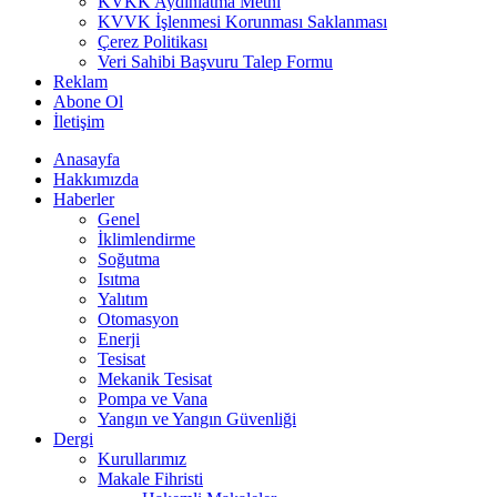
KVKK Aydınlatma Metni
KVVK İşlenmesi Korunması Saklanması
Çerez Politikası
Veri Sahibi Başvuru Talep Formu
Reklam
Abone Ol
İletişim
Anasayfa
Hakkımızda
Haberler
Genel
İklimlendirme
Soğutma
Isıtma
Yalıtım
Otomasyon
Enerji
Tesisat
Mekanik Tesisat
Pompa ve Vana
Yangın ve Yangın Güvenliği
Dergi
Kurullarımız
Makale Fihristi