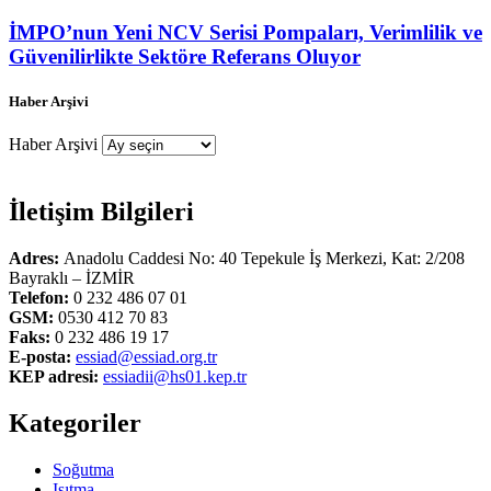
İMPO’nun Yeni NCV Serisi Pompaları, Verimlilik ve
Güvenilirlikte Sektöre Referans Oluyor
Haber Arşivi
Haber Arşivi
İletişim Bilgileri
Adres:
Anadolu Caddesi No: 40 Tepekule İş Merkezi, Kat: 2/208
Bayraklı – İZMİR
Telefon:
0 232 486 07 01
GSM:
0530 412 70 83
Faks:
0 232 486 19 17
E-posta:
essiad@essiad.org.tr
KEP adresi:
essiadii@hs01.kep.tr
Kategoriler
Soğutma
Isıtma