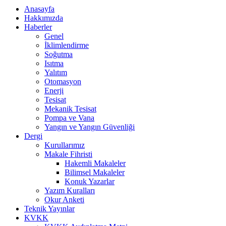
Anasayfa
Hakkımızda
Haberler
Genel
İklimlendirme
Soğutma
Isıtma
Yalıtım
Otomasyon
Enerji
Tesisat
Mekanik Tesisat
Pompa ve Vana
Yangın ve Yangın Güvenliği
Dergi
Kurullarımız
Makale Fihristi
Hakemli Makaleler
Bilimsel Makaleler
Konuk Yazarlar
Yazım Kuralları
Okur Anketi
Teknik Yayınlar
KVKK