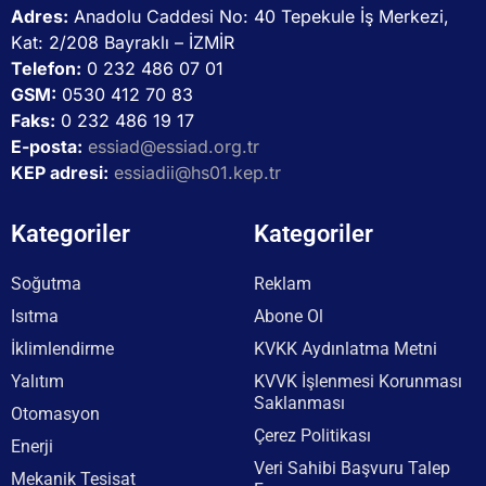
Adres:
Anadolu Caddesi No: 40 Tepekule İş Merkezi,
Kat: 2/208 Bayraklı – İZMİR
Telefon:
0 232 486 07 01
GSM:
0530 412 70 83
Faks:
0 232 486 19 17
E-posta:
essiad@essiad.org.tr
KEP adresi:
essiadii@hs01.kep.tr
Kategoriler
Kategoriler
Soğutma
Reklam
Isıtma
Abone Ol
İklimlendirme
KVKK Aydınlatma Metni
Yalıtım
KVVK İşlenmesi Korunması
Saklanması
Otomasyon
Çerez Politikası
Enerji
Veri Sahibi Başvuru Talep
Mekanik Tesisat