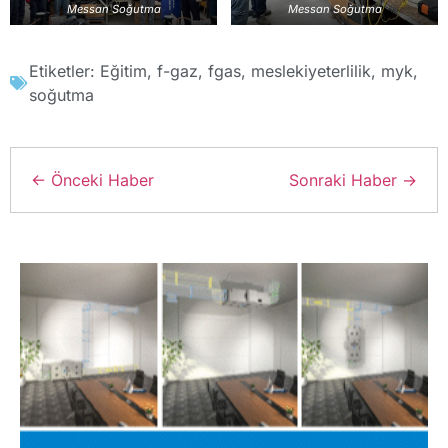
Messan Soğutma
Messan Soğutma
Etiketler:
Eğitim
,
f-gaz
,
fgas
,
meslekiyeterlilik
,
myk
,
soğutma
← Önceki Haber
Sonraki Haber →