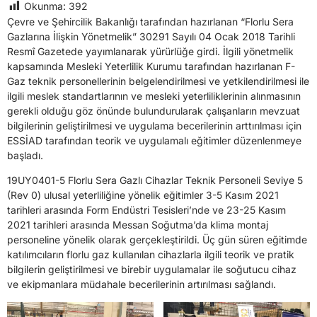
Okunma:
392
Çevre ve Şehircilik Bakanlığı tarafından hazırlanan “Florlu Sera
Gazlarına İlişkin Yönetmelik” 30291 Sayılı 04 Ocak 2018 Tarihli
Resmî Gazetede yayımlanarak yürürlüğe girdi. İlgili yönetmelik
kapsamında Mesleki Yeterlilik Kurumu tarafından hazırlanan F-
Gaz teknik personellerinin belgelendirilmesi ve yetkilendirilmesi ile
ilgili meslek standartlarının ve mesleki yeterliliklerinin alınmasının
gerekli olduğu göz önünde bulundurularak çalışanların mevzuat
bilgilerinin geliştirilmesi ve uygulama becerilerinin arttırılması için
ESSİAD tarafından teorik ve uygulamalı eğitimler düzenlenmeye
başladı.
19UY0401-5 Florlu Sera Gazlı Cihazlar Teknik Personeli Seviye 5
(Rev 0) ulusal yeterliliğine yönelik eğitimler 3-5 Kasım 2021
tarihleri arasında Form Endüstri Tesisleri’nde ve 23-25 Kasım
2021 tarihleri arasında Messan Soğutma’da klima montaj
personeline yönelik olarak gerçekleştirildi. Üç gün süren eğitimde
katılımcıların florlu gaz kullanılan cihazlarla ilgili teorik ve pratik
bilgilerin geliştirilmesi ve birebir uygulamalar ile soğutucu cihaz
ve ekipmanlara müdahale becerilerinin artırılması sağlandı.