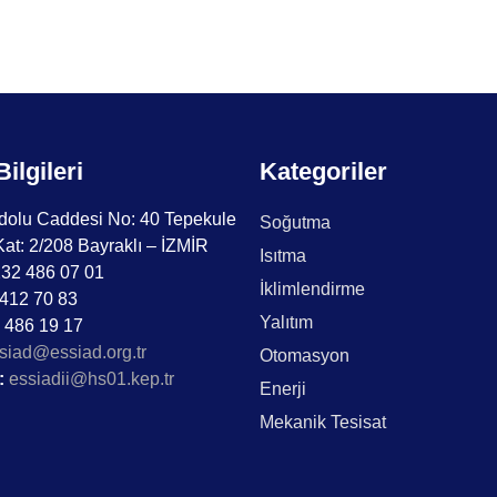
Bilgileri
Kategoriler
olu Caddesi No: 40 Tepekule
Soğutma
Kat: 2/208 Bayraklı – İZMİR
Isıtma
32 486 07 01
İklimlendirme
412 70 83
Yalıtım
 486 19 17
siad@essiad.org.tr
Otomasyon
:
essiadii@hs01.kep.tr
Enerji
Mekanik Tesisat