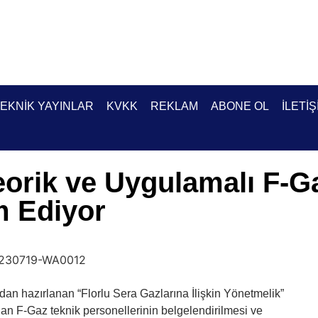
EKNIK YAYINLAR
KVKK
REKLAM
ABONE OL
İLETIŞ
orik ve Uygulamalı F-Ga
 Ediyor
ından hazırlanan “Florlu Sera Gazlarına İlişkin Yönetmelik”
nan F-Gaz teknik personellerinin
belgelendirilmesi ve