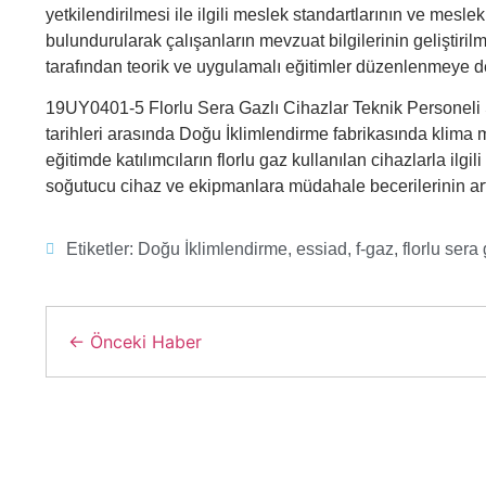
yetkilendirilmesi ile ilgili meslek standartlarının ve mesle
bulundurularak çalışanların mevzuat bilgilerinin geliştiri
tarafından teorik ve uygulamalı eğitimler düzenlenmeye 
19UY0401-5 Florlu Sera Gazlı Cihazlar Teknik Personeli 
tarihleri arasında Doğu İklimlendirme fabrikasında klima m
eğitimde katılımcıların florlu gaz kullanılan cihazlarla ilgili
soğutucu cihaz ve ekipmanlara müdahale becerilerinin art
Etiketler:
Doğu İklimlendirme
,
essiad
,
f-gaz
,
florlu sera
← Önceki Haber