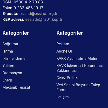
GSM:
0530 412 70 83
Faks:
0 232 486 19 17
E-posta:
essiad@essiad.org.tr
KEP adresi:
essiadii@hs01.kep.tr
Kategoriler
Kategoriler
Soğutma
Reklam
Isıtma
Abone Ol
İklimlendirme
KVKK Aydınlatma Metni
Yalıtım
KVVK İşlenmesi Korunması
Saklanması
Otomasyon
Çerez Politikası
Enerji
Veri Sahibi Başvuru Talep
Mekanik Tesisat
Formu
İletişim