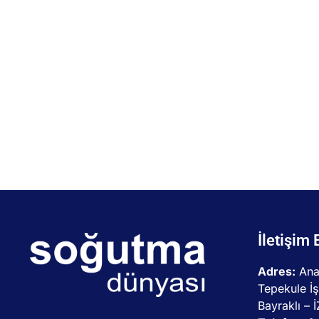
İletişim 
Adres:
Ana
Tepekule İş
Bayraklı – 