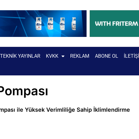
TEKNIK YAYINLAR
KVKK
REKLAM
ABONE OL
İLETIŞ
 Pompası
mpası ile Yüksek Verimliliğe Sahip İklimlendirme