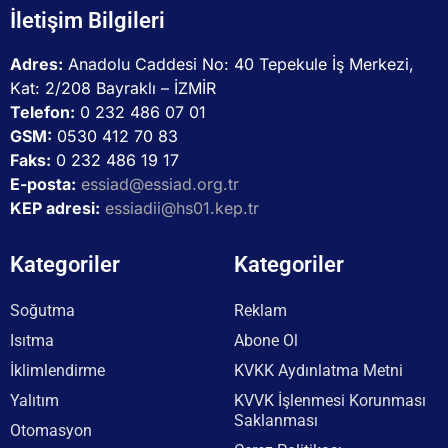
İletişim Bilgileri
Adres:
Anadolu Caddesi No: 40 Tepekule İş Merkezi,
Kat: 2/208 Bayraklı – İZMİR
Telefon:
0 232 486 07 01
GSM:
0530 412 70 83
Faks:
0 232 486 19 17
E-posta:
essiad@essiad.org.tr
KEP adresi:
essiadii@hs01.kep.tr
Kategoriler
Kategoriler
Soğutma
Reklam
Isıtma
Abone Ol
İklimlendirme
KVKK Aydınlatma Metni
Yalıtım
KVVK İşlenmesi Korunması
Saklanması
Otomasyon