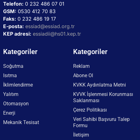
Telefon:
0 232 486 07 01
GSM:
0530 412 70 83
Faks:
0 232 486 19 17
E-posta:
essiad@essiad.org.tr
KEP adresi:
essiadii@hs01.kep.tr
Kategoriler
Kategoriler
Soğutma
Reklam
Isıtma
Abone Ol
İklimlendirme
KVKK Aydınlatma Metni
Yalıtım
KVVK İşlenmesi Korunması
Saklanması
Otomasyon
Çerez Politikası
Enerji
Veri Sahibi Başvuru Talep
Mekanik Tesisat
Formu
İletişim