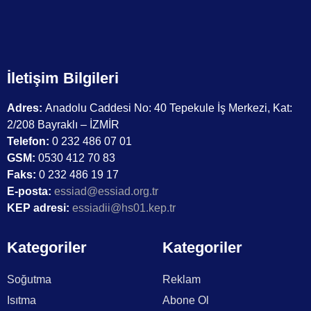
İletişim Bilgileri
Adres:
Anadolu Caddesi No: 40 Tepekule İş Merkezi, Kat:
2/208 Bayraklı – İZMİR
Telefon:
0 232 486 07 01
GSM:
0530 412 70 83
Faks:
0 232 486 19 17
E-posta:
essiad@essiad.org.tr
KEP adresi:
essiadii@hs01.kep.tr
Kategoriler
Kategoriler
Soğutma
Reklam
Isıtma
Abone Ol