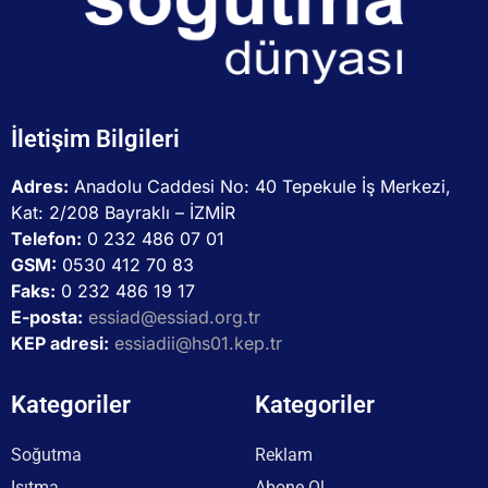
İletişim Bilgileri
Adres:
Anadolu Caddesi No: 40 Tepekule İş Merkezi,
Kat: 2/208 Bayraklı – İZMİR
Telefon:
0 232 486 07 01
GSM:
0530 412 70 83
Faks:
0 232 486 19 17
E-posta:
essiad@essiad.org.tr
KEP adresi:
essiadii@hs01.kep.tr
Kategoriler
Kategoriler
Soğutma
Reklam
Isıtma
Abone Ol