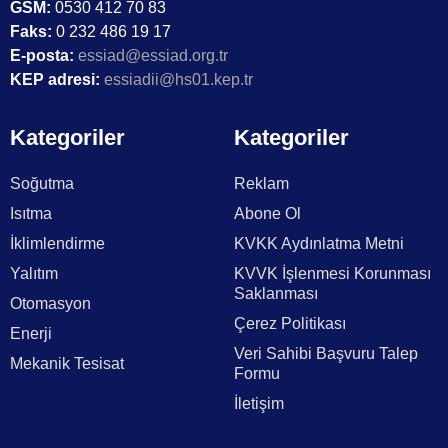
GSM:
0530 412 70 83
Faks:
0 232 486 19 17
E-posta:
essiad@essiad.org.tr
KEP adresi:
essiadii@hs01.kep.tr
Kategoriler
Kategoriler
Soğutma
Reklam
Isıtma
Abone Ol
İklimlendirme
KVKK Aydınlatma Metni
Yalıtım
KVVK İşlenmesi Korunması
Saklanması
Otomasyon
Çerez Politikası
Enerji
Veri Sahibi Başvuru Talep
Mekanik Tesisat
Formu
İletişim