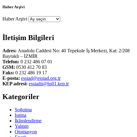
Haber Arşivi
Haber Arşivi
İletişim Bilgileri
Adres:
Anadolu Caddesi No: 40 Tepekule İş Merkezi, Kat: 2/208
Bayraklı – İZMİR
Telefon:
0 232 486 07 01
GSM:
0530 412 70 83
Faks:
0 232 486 19 17
E-posta:
essiad@essiad.org.tr
KEP adresi:
essiadii@hs01.kep.tr
Kategoriler
Soğutma
Isıtma
İklimlendirme
Yalıtım
Otomasyon