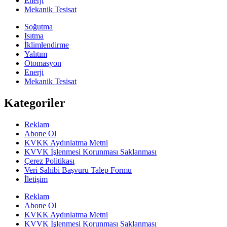
Enerji
Mekanik Tesisat
Soğutma
Isıtma
İklimlendirme
Yalıtım
Otomasyon
Enerji
Mekanik Tesisat
Kategoriler
Reklam
Abone Ol
KVKK Aydınlatma Metni
KVVK İşlenmesi Korunması Saklanması
Çerez Politikası
Veri Sahibi Başvuru Talep Formu
İletişim
Reklam
Abone Ol
KVKK Aydınlatma Metni
KVVK İşlenmesi Korunması Saklanması