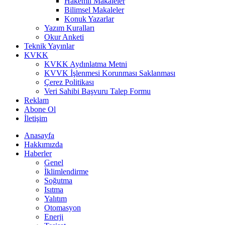
Hakemli Makaleler
Bilimsel Makaleler
Konuk Yazarlar
Yazım Kuralları
Okur Anketi
Teknik Yayınlar
KVKK
KVKK Aydınlatma Metni
KVVK İşlenmesi Korunması Saklanması
Çerez Politikası
Veri Sahibi Başvuru Talep Formu
Reklam
Abone Ol
İletişim
Anasayfa
Hakkımızda
Haberler
Genel
İklimlendirme
Soğutma
Isıtma
Yalıtım
Otomasyon
Enerji