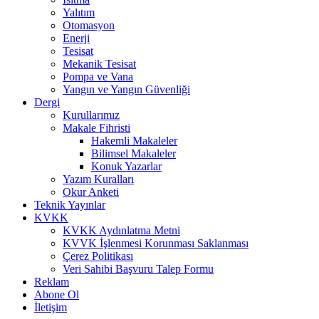
Yalıtım
Otomasyon
Enerji
Tesisat
Mekanik Tesisat
Pompa ve Vana
Yangın ve Yangın Güvenliği
Dergi
Kurullarımız
Makale Fihristi
Hakemli Makaleler
Bilimsel Makaleler
Konuk Yazarlar
Yazım Kuralları
Okur Anketi
Teknik Yayınlar
KVKK
KVKK Aydınlatma Metni
KVVK İşlenmesi Korunması Saklanması
Çerez Politikası
Veri Sahibi Başvuru Talep Formu
Reklam
Abone Ol
İletişim