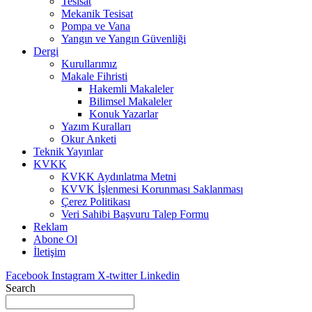
Tesisat
Mekanik Tesisat
Pompa ve Vana
Yangın ve Yangın Güvenliği
Dergi
Kurullarımız
Makale Fihristi
Hakemli Makaleler
Bilimsel Makaleler
Konuk Yazarlar
Yazım Kuralları
Okur Anketi
Teknik Yayınlar
KVKK
KVKK Aydınlatma Metni
KVVK İşlenmesi Korunması Saklanması
Çerez Politikası
Veri Sahibi Başvuru Talep Formu
Reklam
Abone Ol
İletişim
Facebook
Instagram
X-twitter
Linkedin
Search