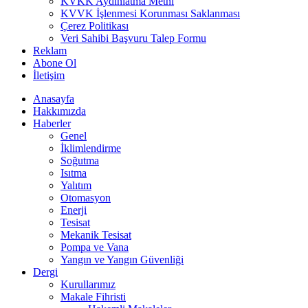
KVKK Aydınlatma Metni
KVVK İşlenmesi Korunması Saklanması
Çerez Politikası
Veri Sahibi Başvuru Talep Formu
Reklam
Abone Ol
İletişim
Anasayfa
Hakkımızda
Haberler
Genel
İklimlendirme
Soğutma
Isıtma
Yalıtım
Otomasyon
Enerji
Tesisat
Mekanik Tesisat
Pompa ve Vana
Yangın ve Yangın Güvenliği
Dergi
Kurullarımız
Makale Fihristi