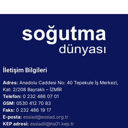
İletişim Bilgileri
Adres:
Anadolu Caddesi No: 40 Tepekule İş Merkezi,
Kat: 2/208 Bayraklı – İZMİR
Telefon:
0 232 486 07 01
GSM:
0530 412 70 83
Faks:
0 232 486 19 17
E-posta:
essiad@essiad.org.tr
KEP adresi:
essiadii@hs01.kep.tr