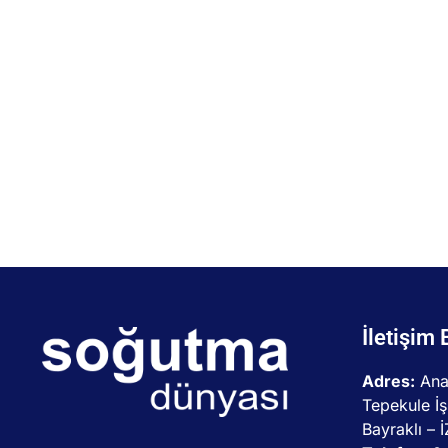
İletişim 
Adres:
Ana
Tepekule İş
Bayraklı – 