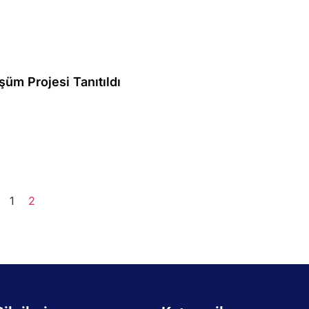
şüm Projesi Tanıtıldı
1
2