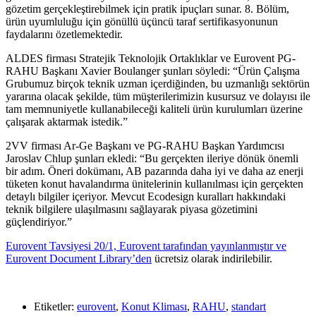
gözetim gerçekleştirebilmek için pratik ipuçları sunar. 8. Bölüm,
ürün uyumluluğu için gönüllü üçüncü taraf sertifikasyonunun
faydalarını özetlemektedir.
ALDES firması Stratejik Teknolojik Ortaklıklar ve Eurovent PG-
RAHU Başkanı Xavier Boulanger şunları söyledi: “Ürün Çalışma
Grubumuz birçok teknik uzman içerdiğinden, bu uzmanlığı sektörün
yararına olacak şekilde, tüm müşterilerimizin kusursuz ve dolayısı ile
tam memnuniyetle kullanabileceği kaliteli ürün kurulumları üzerine
çalışarak aktarmak istedik.”
2VV firması Ar-Ge Başkanı ve PG-RAHU Başkan Yardımcısı
Jaroslav Chlup şunları ekledi: “Bu gerçekten ileriye dönük önemli
bir adım. Öneri dokümanı, AB pazarında daha iyi ve daha az enerji
tüketen konut havalandırma ünitelerinin kullanılması için gerçekten
detaylı bilgiler içeriyor. Mevcut Ecodesign kuralları hakkındaki
teknik bilgilere ulaşılmasını sağlayarak piyasa gözetimini
güçlendiriyor.”
Eurovent Tavsiyesi 20/1, Eurovent tarafından yayınlanmıştır ve
Eurovent Document Library’den
ücretsiz olarak indirilebilir.
Etiketler:
eurovent
,
Konut Kliması
,
RAHU
,
standart