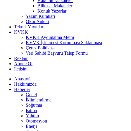
Hakemli Makaleler
Bilimsel Makaleler
Konuk Yazarlar
Yazım Kuralları
Okur Anketi
Teknik Yayınlar
KVKK
KVKK Aydınlatma Metni
KVVK İşlenmesi Korunması Saklanması
Çerez Politikası
Veri Sahibi Başvuru Talep Formu
Reklam
Abone Ol
İletişim
Anasayfa
Hakkımızda
Haberler
Genel
İklimlendirme
Soğutma
Isıtma
Yalıtım
Otomasyon
Enerji