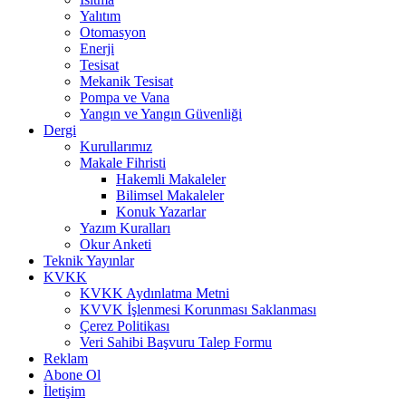
Yalıtım
Otomasyon
Enerji
Tesisat
Mekanik Tesisat
Pompa ve Vana
Yangın ve Yangın Güvenliği
Dergi
Kurullarımız
Makale Fihristi
Hakemli Makaleler
Bilimsel Makaleler
Konuk Yazarlar
Yazım Kuralları
Okur Anketi
Teknik Yayınlar
KVKK
KVKK Aydınlatma Metni
KVVK İşlenmesi Korunması Saklanması
Çerez Politikası
Veri Sahibi Başvuru Talep Formu
Reklam
Abone Ol
İletişim