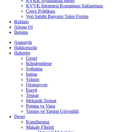
KVKK Aydınlatma Metni
KVVK İşlenmesi Korunması Saklanması
Çerez Politikası
Veri Sahibi Başvuru Talep Formu
Reklam
Abone Ol
İletişim
Anasayfa
Hakkımızda
Haberler
Genel
İklimlendirme
Soğutma
Isıtma
Yalıtım
Otomasyon
Enerji
Tesisat
Mekanik Tesisat
Pompa ve Vana
Yangın ve Yangın Güvenliği
Dergi
Kurullarımız
Makale Fihristi