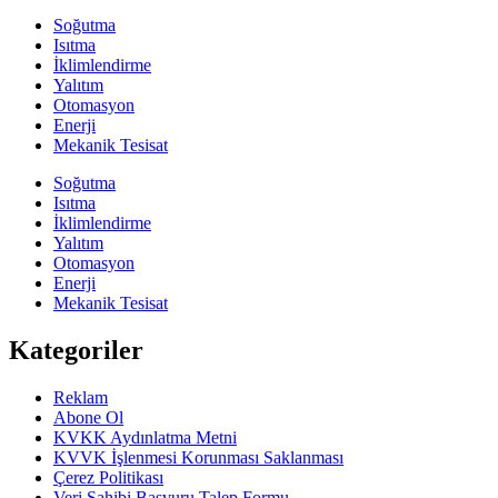
Soğutma
Isıtma
İklimlendirme
Yalıtım
Otomasyon
Enerji
Mekanik Tesisat
Soğutma
Isıtma
İklimlendirme
Yalıtım
Otomasyon
Enerji
Mekanik Tesisat
Kategoriler
Reklam
Abone Ol
KVKK Aydınlatma Metni
KVVK İşlenmesi Korunması Saklanması
Çerez Politikası
Veri Sahibi Başvuru Talep Formu