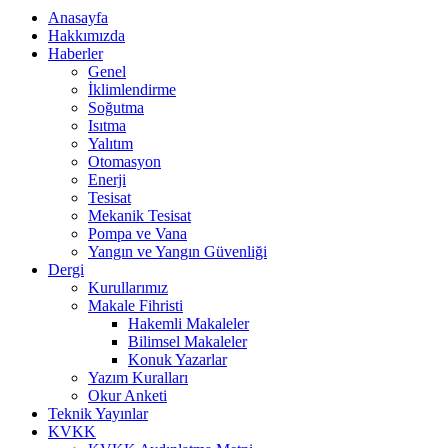
Anasayfa
Hakkımızda
Haberler
Genel
İklimlendirme
Soğutma
Isıtma
Yalıtım
Otomasyon
Enerji
Tesisat
Mekanik Tesisat
Pompa ve Vana
Yangın ve Yangın Güvenliği
Dergi
Kurullarımız
Makale Fihristi
Hakemli Makaleler
Bilimsel Makaleler
Konuk Yazarlar
Yazım Kuralları
Okur Anketi
Teknik Yayınlar
KVKK