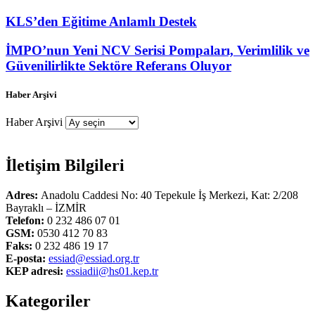
KLS’den Eğitime Anlamlı Destek
İMPO’nun Yeni NCV Serisi Pompaları, Verimlilik ve
Güvenilirlikte Sektöre Referans Oluyor
Haber Arşivi
Haber Arşivi
İletişim Bilgileri
Adres:
Anadolu Caddesi No: 40 Tepekule İş Merkezi, Kat: 2/208
Bayraklı – İZMİR
Telefon:
0 232 486 07 01
GSM:
0530 412 70 83
Faks:
0 232 486 19 17
E-posta:
essiad@essiad.org.tr
KEP adresi:
essiadii@hs01.kep.tr
Kategoriler