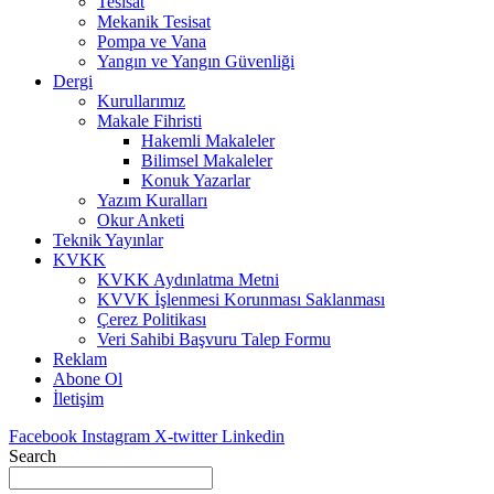
Tesisat
Mekanik Tesisat
Pompa ve Vana
Yangın ve Yangın Güvenliği
Dergi
Kurullarımız
Makale Fihristi
Hakemli Makaleler
Bilimsel Makaleler
Konuk Yazarlar
Yazım Kuralları
Okur Anketi
Teknik Yayınlar
KVKK
KVKK Aydınlatma Metni
KVVK İşlenmesi Korunması Saklanması
Çerez Politikası
Veri Sahibi Başvuru Talep Formu
Reklam
Abone Ol
İletişim
Facebook
Instagram
X-twitter
Linkedin
Search