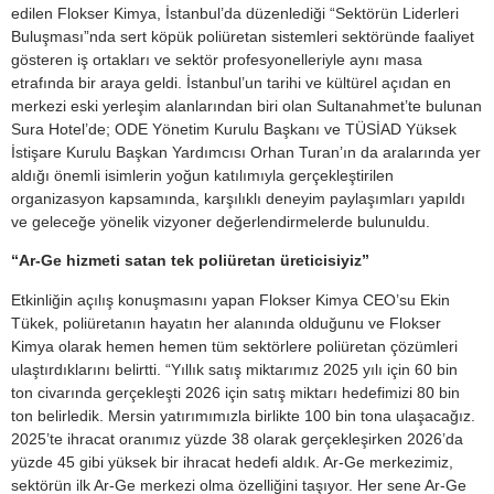
edilen Flokser Kimya, İstanbul’da düzenlediği “Sektörün Liderleri
Buluşması”nda sert köpük poliüretan sistemleri sektöründe faaliyet
gösteren iş ortakları ve sektör profesyonelleriyle aynı masa
etrafında bir araya geldi. İstanbul’un tarihi ve kültürel açıdan en
merkezi eski yerleşim alanlarından biri olan Sultanahmet’te bulunan
Sura Hotel’de; ODE Yönetim Kurulu Başkanı ve TÜSİAD Yüksek
İstişare Kurulu Başkan Yardımcısı Orhan Turan’ın da aralarında yer
aldığı önemli isimlerin yoğun katılımıyla gerçekleştirilen
organizasyon kapsamında, karşılıklı deneyim paylaşımları yapıldı
ve geleceğe yönelik vizyoner değerlendirmelerde bulunuldu.
“Ar-Ge hizmeti satan tek poliüretan üreticisiyiz”
Etkinliğin açılış konuşmasını yapan Flokser Kimya CEO’su Ekin
Tükek, poliüretanın hayatın her alanında olduğunu ve Flokser
Kimya olarak hemen hemen tüm sektörlere poliüretan çözümleri
ulaştırdıklarını belirtti. “Yıllık satış miktarımız 2025 yılı için 60 bin
ton civarında gerçekleşti 2026 için satış miktarı hedefimizi 80 bin
ton belirledik. Mersin yatırımımızla birlikte 100 bin tona ulaşacağız.
2025’te ihracat oranımız yüzde 38 olarak gerçekleşirken 2026’da
yüzde 45 gibi yüksek bir ihracat hedefi aldık. Ar-Ge merkezimiz,
sektörün ilk Ar-Ge merkezi olma özelliğini taşıyor. Her sene Ar-Ge