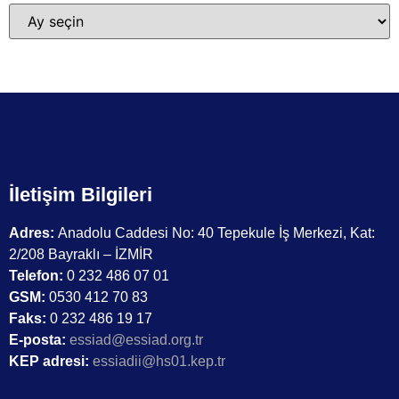
İletişim Bilgileri
Adres:
Anadolu Caddesi No: 40 Tepekule İş Merkezi, Kat:
2/208 Bayraklı – İZMİR
Telefon:
0 232 486 07 01
GSM:
0530 412 70 83
Faks:
0 232 486 19 17
E-posta:
essiad@essiad.org.tr
KEP adresi:
essiadii@hs01.kep.tr