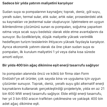
Sadece bir yılda yatırım maliyetini karşılıyor
Sudan suya ısı pompalarının kaynağını; toprak, deniz, göl suyu,
yeraltı suları, termal sular, atık sular, artık ısılar, proseslerdeki atık
su kaynakları ve jeotermal sular oluşturuyor. İşletmelere en uygun
iklimlendirme çözümünü sunan ısı pompaları, soğutma yaparken
ısıtma veya sıcak suyu bedelsiz olarak elde etme avantajlarını da
sunuyor. Bu özellikleriyle, düşük maliyetle yüksek verimlilik
hedefleyen turizm tesislerinin ihtiyacını yüksek faydayla karşılıyor.
Ayrıca ekonomik yatırım olarak da öne çıkan sudan suya ısı
pompaları, ilk kurulum maliyetini 1 yıl veya daha kısa sürede
amorti ediyor.
Bir yılda 400 bin ağaç dikimine eşit enerji tasarrufu sağlıyor
Isı pompaları alanında öncü ve köklü bir firma olan Form
Endüstri’ye ait ürünler, çok sayıda bina ve uygulama için uygun
çözümler sunuyor. Toprak, deniz, yeraltı suyu gibi alternatif enerji
kaynaklarını kullanarak gerçekleştirdiği projeleriyle, yılda en az 21
bin 600 MW enerji tasarrufu sağlıyor. Elde ettiği enerji tasarrufu,
her yıl 3 bin 650 aracın trafikten çekilmesine ve yaklaşık 400 bin
adet ağaç dikimine eşit.