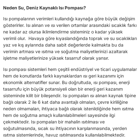
Neden Su, Deniz Kaynaklı Isı Pompası?
Isı pompalarının verimleri kullandığı kaynağa göre büyük değişim
gösterirler. Isı alınan ve ısı verilen ortamlar arasındaki sıcaklık farkı
ne kadar az olursa iklimlendirme sisteminiz o kadar yüksek
verimli olur. Havaya göre kıyaslandığında toprak ve su sıcaklıkları
yaz ve kış aylarında daha sabit değerlerde kalmakta bu da
verimin artması ve ısıtma ve soğutma maliyetlerinizi azaltarak
işletme maliyetlerinize yüksek tasarruf olarak yansır.
Isı pompası sistemleri hem çeşitli endüstriyel ve ticari uygulamalar
hem de konutlarda farklı kaynaklardan ısı geri kazanımı için
ekonomik alternatifler sunar. Bu doğrultuda, ısı pompası, enerji
tasarrufu için büyük potansiyeli olan bir enerji geri kazanım
sisteminde kilit bir bileşendir. Isı pompaları ısı alınan kaynak tipine
bağlı olarak 2 ile 6 kat daha avantajlı olmaları, çevre kirliliğine
neden olmamaları, ihtiyaca bağlı olarak istenildiğinde hem ısıtma
hem de soğutma amaçlı kullanılabilmeleri sayesinde ilgi
çekmektedir. Isı pompaları bir mahalin ısıtılması ve
soğutulmasında, sıcak su ihtiyacının karşılanmasında, yerden
ısıtma sistemlerinde, havuz ısıtılmasında kullanılabilmektedir.