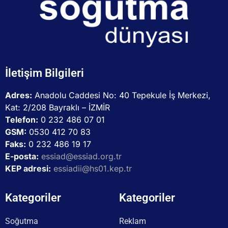
İletişim Bilgileri
Adres:
Anadolu Caddesi No: 40 Tepekule İş Merkezi,
Kat: 2/208 Bayraklı – İZMİR
Telefon:
0 232 486 07 01
GSM:
0530 412 70 83
Faks:
0 232 486 19 17
E-posta:
essiad@essiad.org.tr
KEP adresi:
essiadii@hs01.kep.tr
Kategoriler
Kategoriler
Soğutma
Reklam