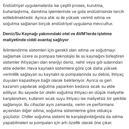
Endüstriyel uygulamalarda ise çeşitli proses, kurutma,
buharlaştırma, damıtma işlemlerinde ve gıda endüstrisinde tercih
edilebilmektedir. Ayrıca atık ısı ile yüksek verimli ısıtma ve
soğutma sağlanan birçok endüstriyel uygulama mevcuttur.
Deniz/Su Kaynağı yakınındaki otel ve AVM’lerde işletme
maliyetinde ciddi avantaj sağlıyor
İklimlendirme sistemleri için gerekli olan ısıtma ve soğutmayı
sağlamak üzere ısı pompası teknolojisi ile su kaynağını birleştiren
sistemler ihtiyaçları olan enerjiyi deniz, nehir veya göl sularından
elde ederler. Hava kaynaklı sistemlere göre çok daha yüksek
verimlilik sağlayan su kaynaklı ısı pompalarında su debisi, ihtiyaç
duyulan kapasiteye bağlı olarak belirleniyor. Ayrıca ısı geri
kazanım yapılarak soğutma yaparken bedava sıcak su elde
ediliyor. Bu sayede bir otelin soğutma ihtiyacı en düşük maliyetle
karşılanırken, kullanım sıcak suyu ihtiyacı ise maliyetsiz bir şekilde
sağlanıyor. Bu cihazlar aynı zamanda, verim ve performans
açısından diğer ısıtma, soğutma sistemlerine göre oldukça
güçlüdür. Chiller soğutma sistemi ile karşılaştırıldığında da ısıtma
yapabilmeleri ısı pompaları için artı özellik olarak öne çıkar.