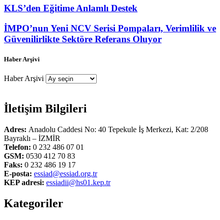
KLS’den Eğitime Anlamlı Destek
İMPO’nun Yeni NCV Serisi Pompaları, Verimlilik ve
Güvenilirlikte Sektöre Referans Oluyor
Haber Arşivi
Haber Arşivi
İletişim Bilgileri
Adres:
Anadolu Caddesi No: 40 Tepekule İş Merkezi, Kat: 2/208
Bayraklı – İZMİR
Telefon:
0 232 486 07 01
GSM:
0530 412 70 83
Faks:
0 232 486 19 17
E-posta:
essiad@essiad.org.tr
KEP adresi:
essiadii@hs01.kep.tr
Kategoriler