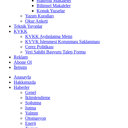
Hakemli Makaleler
Bilimsel Makaleler
Konuk Yazarlar
Yazım Kuralları
Okur Anketi
Teknik Yayınlar
KVKK
KVKK Aydınlatma Metni
KVVK İşlenmesi Korunması Saklanması
Çerez Politikası
Veri Sahibi Başvuru Talep Formu
Reklam
Abone Ol
İletişim
Anasayfa
Hakkımızda
Haberler
Genel
İklimlendirme
Soğutma
Isıtma
Yalıtım
Otomasyon
Enerji