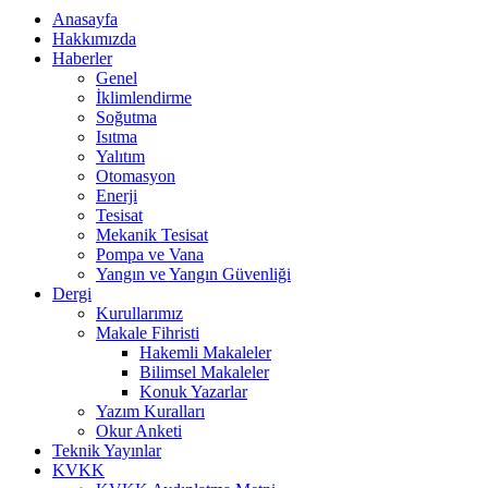
Anasayfa
Hakkımızda
Haberler
Genel
İklimlendirme
Soğutma
Isıtma
Yalıtım
Otomasyon
Enerji
Tesisat
Mekanik Tesisat
Pompa ve Vana
Yangın ve Yangın Güvenliği
Dergi
Kurullarımız
Makale Fihristi
Hakemli Makaleler
Bilimsel Makaleler
Konuk Yazarlar
Yazım Kuralları
Okur Anketi
Teknik Yayınlar
KVKK