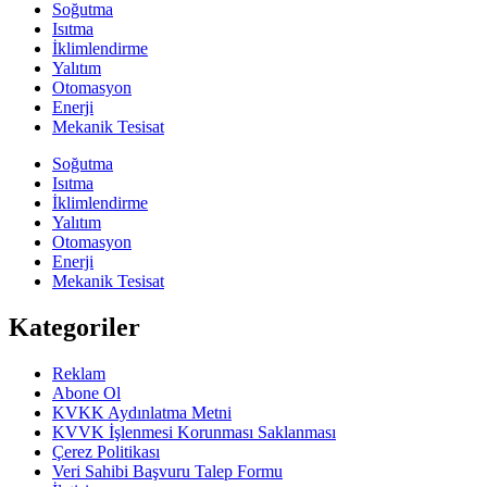
Soğutma
Isıtma
İklimlendirme
Yalıtım
Otomasyon
Enerji
Mekanik Tesisat
Soğutma
Isıtma
İklimlendirme
Yalıtım
Otomasyon
Enerji
Mekanik Tesisat
Kategoriler
Reklam
Abone Ol
KVKK Aydınlatma Metni
KVVK İşlenmesi Korunması Saklanması
Çerez Politikası
Veri Sahibi Başvuru Talep Formu