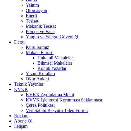
Yalıtım
Otomasyon
Enerji
Tesisat
Mekanik Tesisat
Pompa ve Vana
Yangın ve Yangın Güvenliği
Dergi
Kurullarımız
Makale Fihristi
Hakemli Makaleler
Bilimsel Makaleler
Konuk Yazarlar
Yazım Kuralları
Okur Anketi
Teknik Yayınlar
KVKK
KVKK Aydınlatma Metni
KVVK İşlenmesi Korunması Saklanması
Çerez Politikası
Veri Sahibi Başvuru Talep Formu
Reklam
Abone Ol
İletişim