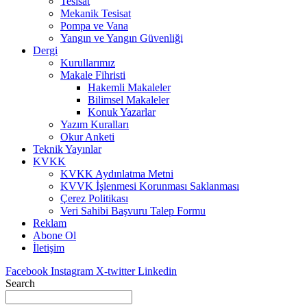
Tesisat
Mekanik Tesisat
Pompa ve Vana
Yangın ve Yangın Güvenliği
Dergi
Kurullarımız
Makale Fihristi
Hakemli Makaleler
Bilimsel Makaleler
Konuk Yazarlar
Yazım Kuralları
Okur Anketi
Teknik Yayınlar
KVKK
KVKK Aydınlatma Metni
KVVK İşlenmesi Korunması Saklanması
Çerez Politikası
Veri Sahibi Başvuru Talep Formu
Reklam
Abone Ol
İletişim
Facebook
Instagram
X-twitter
Linkedin
Search