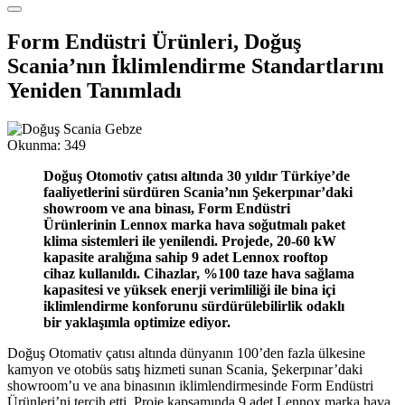
Form Endüstri Ürünleri, Doğuş
Scania’nın İklimlendirme Standartlarını
Yeniden Tanımladı
Okunma:
349
Doğuş Otomotiv çatısı altında 30 yıldır Türkiye’de
faaliyetlerini sürdüren Scania’nın Şekerpınar’daki
showroom ve ana binası, Form Endüstri
Ürünlerinin Lennox marka hava soğutmalı paket
klima sistemleri ile yenilendi. Projede, 20-60 kW
kapasite aralığına sahip 9 adet Lennox rooftop
cihaz kullanıldı. Cihazlar, %100 taze hava sağlama
kapasitesi ve yüksek enerji verimliliği ile bina içi
iklimlendirme konforunu sürdürülebilirlik odaklı
bir yaklaşımla optimize ediyor.
Doğuş Otomativ çatısı altında dünyanın 100’den fazla ülkesine
kamyon ve otobüs satış hizmeti sunan Scania, Şekerpınar’daki
showroom’u ve ana binasının iklimlendirmesinde Form Endüstri
Ürünleri’ni tercih etti. Proje kapsamında 9 adet Lennox marka hava