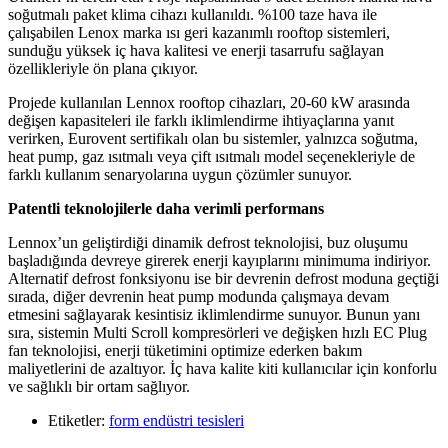
soğutmalı paket klima cihazı kullanıldı. %100 taze hava ile
çalışabilen Lenox marka ısı geri kazanımlı rooftop sistemleri,
sunduğu yüksek iç hava kalitesi ve enerji tasarrufu sağlayan
özellikleriyle ön plana çıkıyor.
Projede kullanılan Lennox rooftop cihazları, 20-60 kW arasında
değişen kapasiteleri ile farklı iklimlendirme ihtiyaçlarına yanıt
verirken, Eurovent sertifikalı olan bu sistemler, yalnızca soğutma,
heat pump, gaz ısıtmalı veya çift ısıtmalı model seçenekleriyle de
farklı kullanım senaryolarına uygun çözümler sunuyor.
Patentli teknolojilerle daha verimli performans
Lennox’un geliştirdiği dinamik defrost teknolojisi, buz oluşumu
başladığında devreye girerek enerji kayıplarını minimuma indiriyor.
Alternatif defrost fonksiyonu ise bir devrenin defrost moduna geçtiği
sırada, diğer devrenin heat pump modunda çalışmaya devam
etmesini sağlayarak kesintisiz iklimlendirme sunuyor. Bunun yanı
sıra, sistemin Multi Scroll kompresörleri ve değişken hızlı EC Plug
fan teknolojisi, enerji tüketimini optimize ederken bakım
maliyetlerini de azaltıyor. İç hava kalite kiti kullanıcılar için konforlu
ve sağlıklı bir ortam sağlıyor.
Etiketler:
form endüstri tesisleri