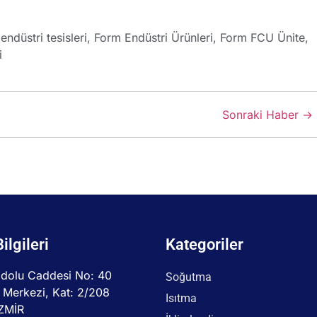
endüstri tesisleri
,
Form Endüstri Ürünleri
,
Form FCU Ünite
,
i
Sonraki Haber →
Bilgileri
Kategoriler
dolu Caddesi No: 40
Soğutma
 Merkezi, Kat: 2/208
Isıtma
İZMİR