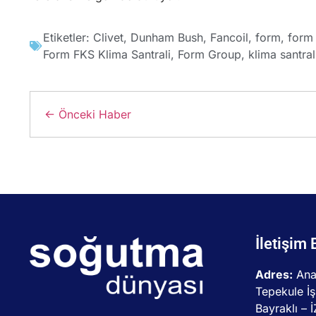
Etiketler:
Clivet
,
Dunham Bush
,
Fancoil
,
form
,
form 
Form FKS Klima Santrali
,
Form Group
,
klima santral
← Önceki Haber
İletişim 
Adres:
Ana
Tepekule İş
Bayraklı – 