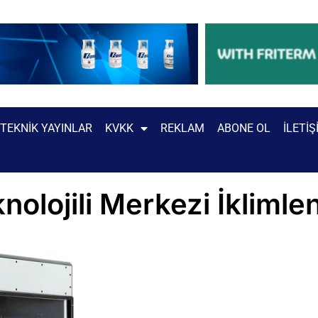
TEKNIK YAYINLAR
KVKK
REKLAM
ABONE OL
İLETIŞ
olojili Merkezi İkliml