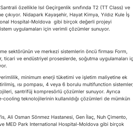
ntrali özellikle Isıl Geçirgenlik sınıfında T2 (TT Class) ve
öne çıkıyor. Nidapark Kayaşehir, Hayat Kimya, Yıldız Kule İş
ional Hospital-Moldova gibi birçok değerli projeyi
sistem uygulamaları için verimli çözümler sunuyor.
ndirme sektörünün ve merkezi sistemlerin öncü firması Form,
icari ve endüstriyel proseslerde, soğutma uygulamaları iç
yor.
imlilik, minimum enerji tüketimi ve işletim maliyetine ek
rilmiş, ısı pompası, 4 veya 6 borulu multifunction sistemler
ojileri, santrifüj kompresörlü çözümler sunuyor. Ayrıca
e-cooling teknolojilerinin kullanıldığı çözümleri de mümkün
fis, Ali Osman Sönmez Hastanesi, Gen İlaç, Nuh Çimento,
e MED Park International Hospital-Moldova gibi birçok