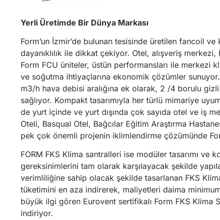
Yerli Üretimde Bir Dünya Markası
Form’un İzmir’de bulunan tesisinde üretilen fancoil ve k
dayanıklılık ile dikkat çekiyor. Otel, alışveriş merkezi
Form FCU üniteler, üstün performansları ile merkezi k
ve soğutma ihtiyaçlarına ekonomik çözümler sunuyor.
m3/h hava debisi aralığına ek olarak, 2 /4 borulu gizli
sağlıyor. Kompakt tasarımıyla her türlü mimariye uyum
de yurt içinde ve yurt dışında çok sayıda otel ve iş m
Oteli, Basqual Otel, Bağcılar Eğitim Araştırma Hastan
pek çok önemli projenin iklimlendirme çözümünde Form
FORM FKS Klima santralleri ise modüler tasarımı ve k
gereksinimlerini tam olarak karşılayacak şekilde yapıla
verimliliğine sahip olacak şekilde tasarlanan FKS Klima 
tüketimini en aza indirerek, maliyetleri daima minimu
büyük ilgi gören Eurovent sertifikalı Form FKS Klima S
indiriyor.