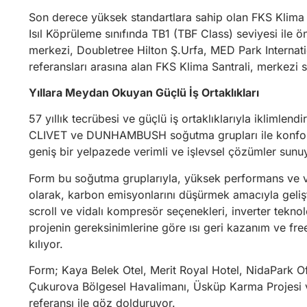
Son derece yüksek standartlara sahip olan FKS Klima Sa
Isıl Köprüleme sınıfında TB1 (TBF Class) seviyesi ile 
merkezi, Doubletree Hilton Ş.Urfa, MED Park Internat
referansları arasına alan FKS Klima Santrali, merkezi 
Yıllara Meydan Okuyan Güçlü İş Ortaklıkları
57 yıllık tecrübesi ve güçlü iş ortaklıklarıyla iklimle
CLIVET ve DUNHAMBUSH soğutma grupları ile konfor, t
geniş bir yelpazede verimli ve işlevsel çözümler sunu
Form bu soğutma gruplarıyla, yüksek performans ve ver
olarak, karbon emisyonlarını düşürmek amacıyla gelişti
scroll ve vidalı kompresör seçenekleri, inverter teknol
projenin gereksinimlerine göre ısı geri kazanım ve fre
kılıyor.
Form; Kaya Belek Otel, Merit Royal Hotel, NidaPark O
Çukurova Bölgesel Havalimanı, Üsküp Karma Projesi v
referansı ile göz dolduruyor.