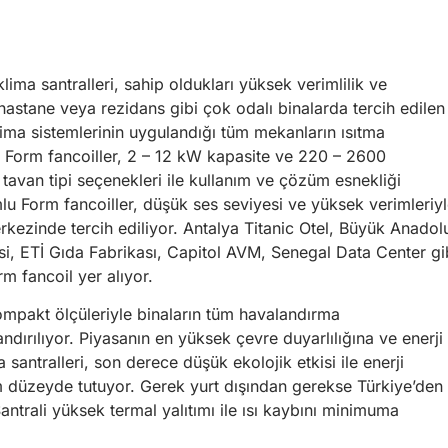
lima santralleri, sahip oldukları yüksek verimlilik ve
, hastane veya rezidans gibi çok odalı binalarda tercih edilen
lima sistemlerinin uygulandığı tüm mekanların ısıtma
 Form fancoiller, 2 – 12 kW kapasite ve 220 – 2600
 tavan tipi seçenekleri ile kullanım ve çözüm esnekliği
lu Form fancoiller, düşük ses seviyesi ve yüksek verimleriy
erkezinde tercih ediliyor. Antalya Titanic Otel, Büyük Anadol
esi, ETİ Gıda Fabrikası, Capitol AVM, Senegal Data Center gi
 fancoil yer alıyor.
ompakt ölçüleriyle binaların tüm havalandırma
ndırılıyor. Piyasanın en yüksek çevre duyarlılığına ve enerji
santralleri, son derece düşük ekolojik etkisi ile enerji
m düzeyde tutuyor. Gerek yurt dışından gerekse Türkiye’den
antrali yüksek termal yalıtımı ile ısı kaybını minimuma