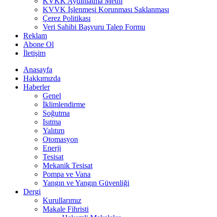
KVKK Aydınlatma Metni
KVVK İşlenmesi Korunması Saklanması
Çerez Politikası
Veri Sahibi Başvuru Talep Formu
Reklam
Abone Ol
İletişim
Anasayfa
Hakkımızda
Haberler
Genel
İklimlendirme
Soğutma
Isıtma
Yalıtım
Otomasyon
Enerji
Tesisat
Mekanik Tesisat
Pompa ve Vana
Yangın ve Yangın Güvenliği
Dergi
Kurullarımız
Makale Fihristi