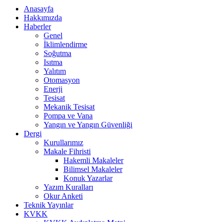
Anasayfa
Hakkımızda
Haberler
Genel
İklimlendirme
Soğutma
Isıtma
Yalıtım
Otomasyon
Enerji
Tesisat
Mekanik Tesisat
Pompa ve Vana
Yangın ve Yangın Güvenliği
Dergi
Kurullarımız
Makale Fihristi
Hakemli Makaleler
Bilimsel Makaleler
Konuk Yazarlar
Yazım Kuralları
Okur Anketi
Teknik Yayınlar
KVKK