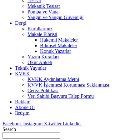
Tesisat
Mekanik Tesisat
Pompa ve Vana
Yangın ve Yangın Güvenliği
Dergi
Kurullarımız
Makale Fihristi
Hakemli Makaleler
Bilimsel Makaleler
Konuk Yazarlar
Yazım Kuralları
Okur Anketi
Teknik Yayınlar
KVKK
KVKK Aydınlatma Metni
KVVK İşlenmesi Korunması Saklanması
Çerez Politikası
Veri Sahibi Başvuru Talep Formu
Reklam
Abone Ol
İletişim
Facebook
Instagram
X-twitter
Linkedin
Search