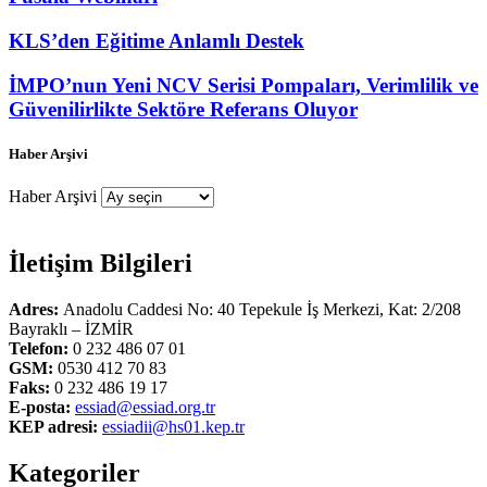
KLS’den Eğitime Anlamlı Destek
İMPO’nun Yeni NCV Serisi Pompaları, Verimlilik ve
Güvenilirlikte Sektöre Referans Oluyor
Haber Arşivi
Haber Arşivi
İletişim Bilgileri
Adres:
Anadolu Caddesi No: 40 Tepekule İş Merkezi, Kat: 2/208
Bayraklı – İZMİR
Telefon:
0 232 486 07 01
GSM:
0530 412 70 83
Faks:
0 232 486 19 17
E-posta:
essiad@essiad.org.tr
KEP adresi:
essiadii@hs01.kep.tr
Kategoriler