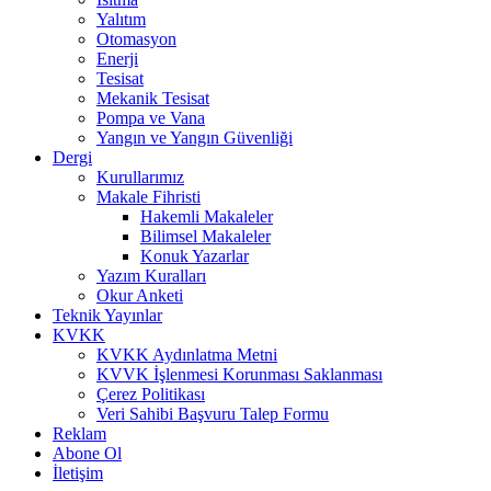
Yalıtım
Otomasyon
Enerji
Tesisat
Mekanik Tesisat
Pompa ve Vana
Yangın ve Yangın Güvenliği
Dergi
Kurullarımız
Makale Fihristi
Hakemli Makaleler
Bilimsel Makaleler
Konuk Yazarlar
Yazım Kuralları
Okur Anketi
Teknik Yayınlar
KVKK
KVKK Aydınlatma Metni
KVVK İşlenmesi Korunması Saklanması
Çerez Politikası
Veri Sahibi Başvuru Talep Formu
Reklam
Abone Ol
İletişim