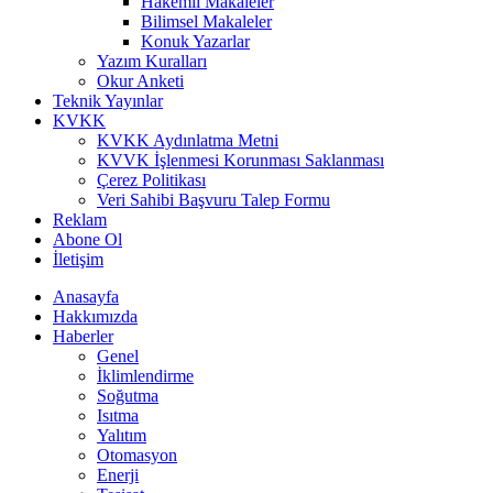
Hakemli Makaleler
Bilimsel Makaleler
Konuk Yazarlar
Yazım Kuralları
Okur Anketi
Teknik Yayınlar
KVKK
KVKK Aydınlatma Metni
KVVK İşlenmesi Korunması Saklanması
Çerez Politikası
Veri Sahibi Başvuru Talep Formu
Reklam
Abone Ol
İletişim
Anasayfa
Hakkımızda
Haberler
Genel
İklimlendirme
Soğutma
Isıtma
Yalıtım
Otomasyon
Enerji