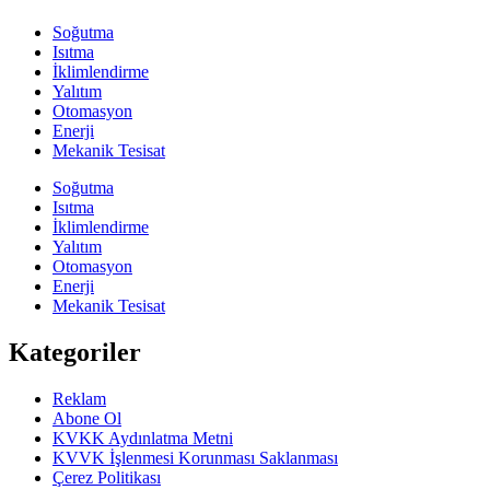
Soğutma
Isıtma
İklimlendirme
Yalıtım
Otomasyon
Enerji
Mekanik Tesisat
Soğutma
Isıtma
İklimlendirme
Yalıtım
Otomasyon
Enerji
Mekanik Tesisat
Kategoriler
Reklam
Abone Ol
KVKK Aydınlatma Metni
KVVK İşlenmesi Korunması Saklanması
Çerez Politikası