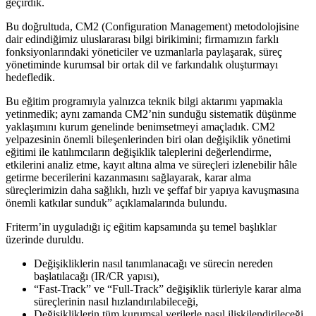
geçirdik.
Bu doğrultuda, CM2 (Configuration Management) metodolojisine
dair edindiğimiz uluslararası bilgi birikimini; firmamızın farklı
fonksiyonlarındaki yöneticiler ve uzmanlarla paylaşarak, süreç
yönetiminde kurumsal bir ortak dil ve farkındalık oluşturmayı
hedefledik.
Bu eğitim programıyla yalnızca teknik bilgi aktarımı yapmakla
yetinmedik; aynı zamanda CM2’nin sunduğu sistematik düşünme
yaklaşımını kurum genelinde benimsetmeyi amaçladık. CM2
yelpazesinin önemli bileşenlerinden biri olan değişiklik yönetimi
eğitimi ile katılımcıların değişiklik taleplerini değerlendirme,
etkilerini analiz etme, kayıt altına alma ve süreçleri izlenebilir hâle
getirme becerilerini kazanmasını sağlayarak, karar alma
süreçlerimizin daha sağlıklı, hızlı ve şeffaf bir yapıya kavuşmasına
önemli katkılar sunduk” açıklamalarında bulundu.
Friterm’in uyguladığı iç eğitim kapsamında şu temel başlıklar
üzerinde duruldu.
Değişikliklerin nasıl tanımlanacağı ve sürecin nereden
başlatılacağı (IR/CR yapısı),
“Fast-Track” ve “Full-Track” değişiklik türleriyle karar alma
süreçlerinin nasıl hızlandırılabileceği,
Değişikliklerin tüm kurumsal verilerle nasıl ilişkilendirileceği