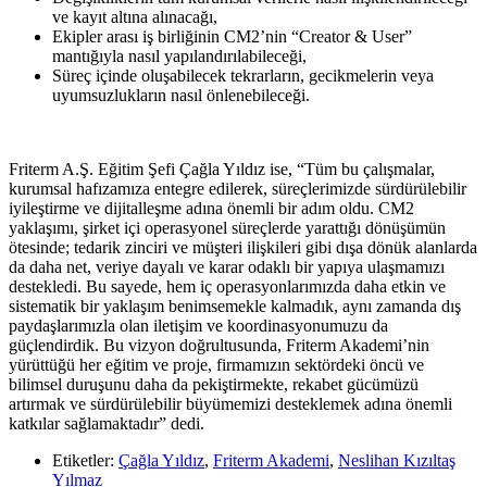
ve kayıt altına alınacağı,
Ekipler arası iş birliğinin CM2’nin “Creator & User”
mantığıyla nasıl yapılandırılabileceği,
Süreç içinde oluşabilecek tekrarların, gecikmelerin veya
uyumsuzlukların nasıl önlenebileceği.
Friterm A.Ş. Eğitim Şefi Çağla Yıldız ise, “Tüm bu çalışmalar,
kurumsal hafızamıza entegre edilerek, süreçlerimizde sürdürülebilir
iyileştirme ve dijitalleşme adına önemli bir adım oldu. CM2
yaklaşımı, şirket içi operasyonel süreçlerde yarattığı dönüşümün
ötesinde; tedarik zinciri ve müşteri ilişkileri gibi dışa dönük alanlarda
da daha net, veriye dayalı ve karar odaklı bir yapıya ulaşmamızı
destekledi. Bu sayede, hem iç operasyonlarımızda daha etkin ve
sistematik bir yaklaşım benimsemekle kalmadık, aynı zamanda dış
paydaşlarımızla olan iletişim ve koordinasyonumuzu da
güçlendirdik. Bu vizyon doğrultusunda, Friterm Akademi’nin
yürüttüğü her eğitim ve proje, firmamızın sektördeki öncü ve
bilimsel duruşunu daha da pekiştirmekte, rekabet gücümüzü
artırmak ve sürdürülebilir büyümemizi desteklemek adına önemli
katkılar sağlamaktadır” dedi.
Etiketler:
Çağla Yıldız
,
Friterm Akademi
,
Neslihan Kızıltaş
Yılmaz