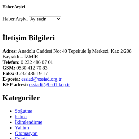
Haber Arşivi
Haber Arşivi
İletişim Bilgileri
Adres:
Anadolu Caddesi No: 40 Tepekule İş Merkezi, Kat: 2/208
Bayraklı – İZMİR
Telefon:
0 232 486 07 01
GSM:
0530 412 70 83
Faks:
0 232 486 19 17
E-posta:
essiad@essiad.org.tr
KEP adresi:
essiadii@hs01.kep.tr
Kategoriler
Soğutma
Isıtma
İklimlendirme
Yalıtım
Otomasyon
Enerji