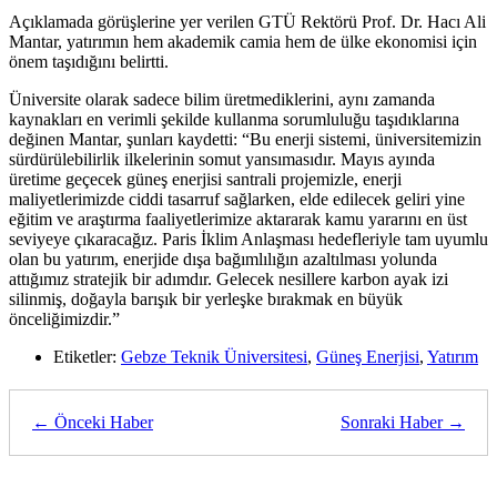
Açıklamada görüşlerine yer verilen GTÜ Rektörü Prof. Dr. Hacı Ali
Mantar, yatırımın hem akademik camia hem de ülke ekonomisi için
önem taşıdığını belirtti.
Üniversite olarak sadece bilim üretmediklerini, aynı zamanda
kaynakları en verimli şekilde kullanma sorumluluğu taşıdıklarına
değinen Mantar, şunları kaydetti: “Bu enerji sistemi, üniversitemizin
sürdürülebilirlik ilkelerinin somut yansımasıdır. Mayıs ayında
üretime geçecek güneş enerjisi santrali projemizle, enerji
maliyetlerimizde ciddi tasarruf sağlarken, elde edilecek geliri yine
eğitim ve araştırma faaliyetlerimize aktararak kamu yararını en üst
seviyeye çıkaracağız. Paris İklim Anlaşması hedefleriyle tam uyumlu
olan bu yatırım, enerjide dışa bağımlılığın azaltılması yolunda
attığımız stratejik bir adımdır. Gelecek nesillere karbon ayak izi
silinmiş, doğayla barışık bir yerleşke bırakmak en büyük
önceliğimizdir.”
Etiketler:
Gebze Teknik Üniversitesi
,
Güneş Enerjisi
,
Yatırım
← Önceki Haber
Sonraki Haber →