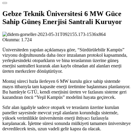
Gebze Teknik Üniversitesi 6 MW Güce
Sahip Güneş Enerjisi Santrali Kuruyor
Okunma:
1.724
Üniversiteden yapılan açıklamaya göre, “Sürdürülebilir Kampüs”
vizyonu doğrultusunda daha önce imzalanan protokol kapsamında,
yerleşkesindeki otoparkların ve bina teraslarının üzerine güneş
enerjisi santralleri kurarak alan kaybı olmadan atıl alanları enerji
üreten merkezlere dönüştürüyor.
Montaj süreci hızla ilerleyen 6 MW kurulu güce sahip sistemde
mayıs itibarıyla tam kapasite enerji üretimine başlanması planlanıyor.
Bu hamleyle GTÜ, kendi enerjisini üreten ve fazlasını sisteme geri
kazandıran öncü “Yeşil Kampüs” modelini hayata geçirecek.
Sıfır alan işgaliyle sadece otopark ve terasların üzerine kurulan
paneller sayesinde mevcut yeşil alanların korunduğu sistemde,
yüksek verimlilikle üniversitenin enerji ihtiyacı fazlasıyla
karşılanacak. İşletme süresi sonunda mülkiyeti tamamen üniversiteye
devredilecek tesis, uzun vadeli gelir kapısı da olacak.