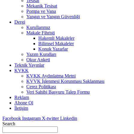
Tesisat
Mekanik Tesisat
Pompa ve Vana
Yangın ve Yangın Güvenliği
Dergi
Kurullarımız
Makale Fihristi
Hakemli Makaleler
Bilimsel Makaleler
Konuk Yazarlar
Yazım Kuralları
Okur Anketi
Teknik Yayınlar
KVKK
KVKK Aydınlatma Metni
KVVK İşlenmesi Korunması Saklanması
Çerez Politikası
Veri Sahibi Başvuru Talep Formu
Reklam
Abone Ol
İletişim
Facebook
Instagram
X-twitter
Linkedin
Search