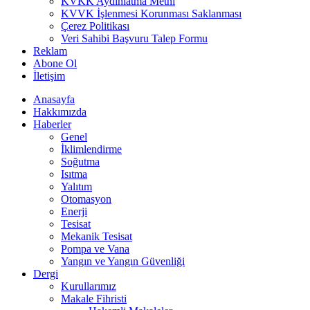
KVKK Aydınlatma Metni
KVVK İşlenmesi Korunması Saklanması
Çerez Politikası
Veri Sahibi Başvuru Talep Formu
Reklam
Abone Ol
İletişim
Anasayfa
Hakkımızda
Haberler
Genel
İklimlendirme
Soğutma
Isıtma
Yalıtım
Otomasyon
Enerji
Tesisat
Mekanik Tesisat
Pompa ve Vana
Yangın ve Yangın Güvenliği
Dergi
Kurullarımız
Makale Fihristi