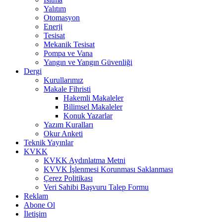
Yalıtım
Otomasyon
Enerji
Tesisat
Mekanik Tesisat
Pompa ve Vana
Yangın ve Yangın Güvenliği
Dergi
Kurullarımız
Makale Fihristi
Hakemli Makaleler
Bilimsel Makaleler
Konuk Yazarlar
Yazım Kuralları
Okur Anketi
Teknik Yayınlar
KVKK
KVKK Aydınlatma Metni
KVVK İşlenmesi Korunması Saklanması
Çerez Politikası
Veri Sahibi Başvuru Talep Formu
Reklam
Abone Ol
İletişim