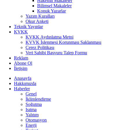
Hakemli Makaleler
Bilimsel Makaleler
Konuk Yazarlar
Yazım Kuralları
Okur Anketi
Teknik Yayınlar
KVKK
KVKK Aydınlatma Metni
KVVK İşlenmesi Korunması Saklanması
Çerez Politikası
Veri Sahibi Başvuru Talep Formu
Reklam
Abone Ol
İletişim
Anasayfa
Hakkımızda
Haberler
Genel
İklimlendirme
Soğutma
Isıtma
Yalıtım
Otomasyon
Enerji