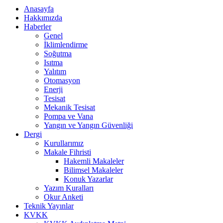
Anasayfa
Hakkımızda
Haberler
Genel
İklimlendirme
Soğutma
Isıtma
Yalıtım
Otomasyon
Enerji
Tesisat
Mekanik Tesisat
Pompa ve Vana
Yangın ve Yangın Güvenliği
Dergi
Kurullarımız
Makale Fihristi
Hakemli Makaleler
Bilimsel Makaleler
Konuk Yazarlar
Yazım Kuralları
Okur Anketi
Teknik Yayınlar
KVKK