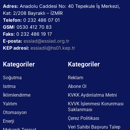
Adres:
Anadolu Caddesi No: 40 Tepekule İş Merkezi,
Kat: 2/208 Bayraklı – İZMİR
Telefon:
0 232 486 07 01
GSM:
0530 412 70 83
Faks:
0 232 486 19 17
E-posta:
essiad@essiad.org.tr
KEP adresi:
essiadii@hs01.kep.tr
Kategoriler
Kategoriler
Soğutma
Reklam
Isıtma
Abone Ol
İklimlendirme
KVKK Aydınlatma Metni
Yalıtım
KVVK İşlenmesi Korunması
Saklanması
Otomasyon
Çerez Politikası
Enerji
Veri Sahibi Başvuru Talep
Mekanik Tesisat