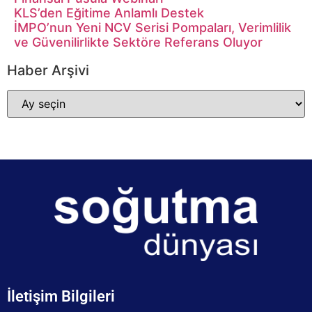
KLS’den Eğitime Anlamlı Destek
İMPO’nun Yeni NCV Serisi Pompaları, Verimlilik
ve Güvenilirlikte Sektöre Referans Oluyor
Haber Arşivi
İletişim Bilgileri