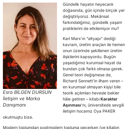
Gündelik hayatın heyecanlı
doğasında, gün içinde birçok yer
değiştiriyoruz. Mekânsal
farkındalığımız, gündelik yaşam
pratiklerini de etkilemiyor mu?
Karl Marx’ın “altyapı” dediği
kavram, üretim araçları ile hemen
onun üzerinde şekillenen üretim
ilişkilerini kapsıyordu. Bugün
yaşadığımız kurumsal hayat da
bundan çok farklı olmasa gerek.
Genel teori değişmese de,
Richard Sennett’in ilham veren –
en kurumsal olmayan kişiyi bile
Esra BİLGEN DURSUN
teorik açılımları hevesle bekler
İletişim ve Marka
hâle getiren – kitabı
Karakter
Danışmanı
Aşınması
’nı, üniversitede sevgili
iletişim hocamız Oya PAKER
okutmuştu bize.
Modern toplumdan postmodern topluma geçerken (ve kitabın