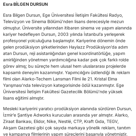
Esra BİLGEN DURSUN
Esra Bilgen Dursun, Ege Üniversitesi İletişim Fakültesi Radyo,
Televizyon ve Sinema Bölümü’nden lisans derecesiyle mezun
olmuştur. Üniversite yıllarından itibaren sinema ve yapım alanında
kariyer hedefleyen Dursun, 2003 yılında İstanbul’a yerleşerek
profesyonel yolculuğuna başlamıştır. Kariyerine dönemin önde
gelen prodüksiyon şirketlerinden Haylazz Prodüksiyon’da adım
atan Dursun, reji asistanlığından genel koordinatörlüğe, yapım
amirliğinden yönetmen yardımcılığına kadar pek çok farklı rolde
görev almış; bu süreçte hem ulusal hem uluslararası projelerde
kapsamlı deneyim kazanmıştır. Yapımcılığını üstlendiği ilk reklam
filmi olan Alarko-Techem Lansman Filmi ile 21. Kristal Elma
Yarışması’nda televizyon kategorisinde ödül kazanmıştır. Ege
Üniversitesi İletişim Fakültesi Gazetecilik Bölümü’nde yüksek
lisans eğitimi almıştır.
Mesleki kariyerini yaratıcı prodüksiyon alanında sürdüren Dursun,
İzmir’e Şantiye Adworks kurucuları arasında yer almıştır. Alarko,
Ziraat Bankası, Elidor, Nike, Nestlé, CTP, Kraft Gıda, TEGV,
Akşam Gazetesi gibi çok sayıda markaya yönelik reklam, tanıtım
ve kampanya filmlerinin yapım süreçlerini başarıyla yönetmiştir.