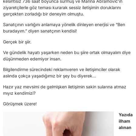
kesintisiz 736 saat boyunca sürmüş ve Marina Abramović’in
ziyaretçilerle göz teması kurarak sessiz iletişimin doruklarını
gerçekten zorladığı bir deneyim olmuştu.
Sanatçının varlığını anlamaya yönelik dinleyen enerjisi ve “Ben
buradayım.” diyen sanatçının kendisi!
Gerçek bir şiir.
Ve gündelik hayatı yaşarken neden bu şiire ortak olmayalım diye
düşünmeden edemiyor insan.
Bilgilendirme sürecindeki reklamveren ve iletişimciler olarak
aslında çokça yaşadığımız bir şey bu diyerek…
Hazır yaz mevsimi de gelmişken iletişimin sakin sularına atmaz
mıyız kendimizi?
Görüşmek üzere!
Yazıda
ilham
alınan