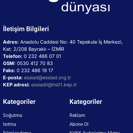
İletişim Bilgileri
Adres:
Anadolu Caddesi No: 40 Tepekule İş Merkezi,
Kat: 2/208 Bayraklı – İZMİR
Telefon:
0 232 486 07 01
GSM:
0530 412 70 83
Faks:
0 232 486 19 17
E-posta:
essiad@essiad.org.tr
KEP adresi:
essiadii@hs01.kep.tr
Kategoriler
Kategoriler
Soğutma
Reklam
Isıtma
Abone Ol