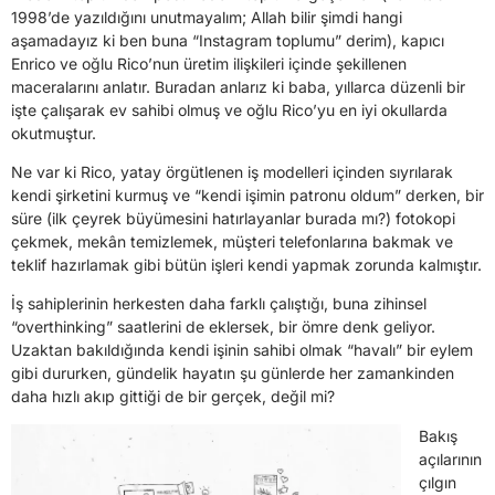
1998’de yazıldığını unutmayalım; Allah bilir şimdi hangi
aşamadayız ki ben buna “Instagram toplumu” derim), kapıcı
Enrico ve oğlu Rico’nun üretim ilişkileri içinde şekillenen
maceralarını anlatır. Buradan anlarız ki baba, yıllarca düzenli bir
işte çalışarak ev sahibi olmuş ve oğlu Rico’yu en iyi okullarda
okutmuştur.
Ne var ki Rico, yatay örgütlenen iş modelleri içinden sıyrılarak
kendi şirketini kurmuş ve “kendi işimin patronu oldum” derken, bir
süre (ilk çeyrek büyümesini hatırlayanlar burada mı?) fotokopi
çekmek, mekân temizlemek, müşteri telefonlarına bakmak ve
teklif hazırlamak gibi bütün işleri kendi yapmak zorunda kalmıştır.
İş sahiplerinin herkesten daha farklı çalıştığı, buna zihinsel
“overthinking” saatlerini de eklersek, bir ömre denk geliyor.
Uzaktan bakıldığında kendi işinin sahibi olmak “havalı” bir eylem
gibi dururken, gündelik hayatın şu günlerde her zamankinden
daha hızlı akıp gittiği de bir gerçek, değil mi?
Bakış
açılarının
çılgın