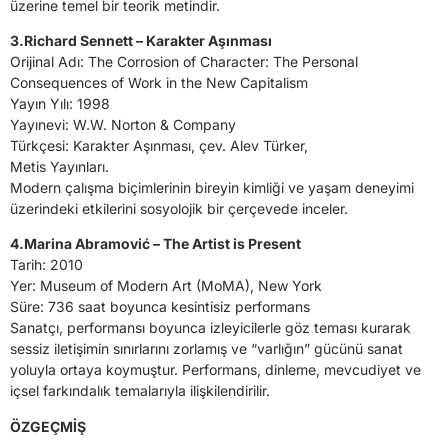
üzerine temel bir teorik metindir.
3.Richard Sennett – Karakter Aşınması
Orijinal Adı: The Corrosion of Character: The Personal
Consequences of Work in the New Capitalism
Yayın Yılı: 1998
Yayınevi: W.W. Norton & Company
Türkçesi: Karakter Aşınması, çev. Alev Türker,
Metis Yayınları.
Modern çalışma biçimlerinin bireyin kimliği ve yaşam deneyimi
üzerindeki etkilerini sosyolojik bir çerçevede inceler.
4.Marina Abramović – The Artist is Present
Tarih: 2010
Yer: Museum of Modern Art (MoMA), New York
Süre: 736 saat boyunca kesintisiz performans
Sanatçı, performansı boyunca izleyicilerle göz teması kurarak
sessiz iletişimin sınırlarını zorlamış ve “varlığın” gücünü sanat
yoluyla ortaya koymuştur. Performans, dinleme, mevcudiyet ve
içsel farkındalık temalarıyla ilişkilendirilir.
ÖZGEÇMİŞ