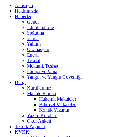
Anasayfa
Hakkımızda
Haberler
Genel
İklimlendirme
Soğutma
Isıtma
Yalıtım
Otomasyon
Enerji
Tesisat
Mekanik Tesisat
Pompa ve Vana
Yangın ve Yangın Güvenliği
Dergi
Kurullarımız
Makale Fihristi
Hakemli Makaleler
Bilimsel Makaleler
Konuk Yazarlar
Yazım Kuralları
Okur Anketi
Teknik Yayınlar
KVKK