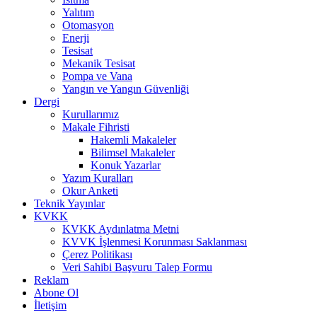
Yalıtım
Otomasyon
Enerji
Tesisat
Mekanik Tesisat
Pompa ve Vana
Yangın ve Yangın Güvenliği
Dergi
Kurullarımız
Makale Fihristi
Hakemli Makaleler
Bilimsel Makaleler
Konuk Yazarlar
Yazım Kuralları
Okur Anketi
Teknik Yayınlar
KVKK
KVKK Aydınlatma Metni
KVVK İşlenmesi Korunması Saklanması
Çerez Politikası
Veri Sahibi Başvuru Talep Formu
Reklam
Abone Ol
İletişim