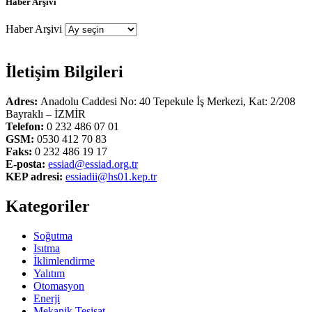
Haber Arşivi
Haber Arşivi
İletişim Bilgileri
Adres:
Anadolu Caddesi No: 40 Tepekule İş Merkezi, Kat: 2/208
Bayraklı – İZMİR
Telefon:
0 232 486 07 01
GSM:
0530 412 70 83
Faks:
0 232 486 19 17
E-posta:
essiad@essiad.org.tr
KEP adresi:
essiadii@hs01.kep.tr
Kategoriler
Soğutma
Isıtma
İklimlendirme
Yalıtım
Otomasyon
Enerji
Mekanik Tesisat