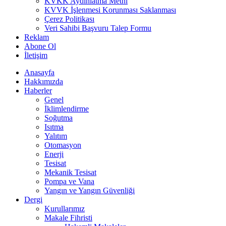
KVKK Aydınlatma Metni
KVVK İşlenmesi Korunması Saklanması
Çerez Politikası
Veri Sahibi Başvuru Talep Formu
Reklam
Abone Ol
İletişim
Anasayfa
Hakkımızda
Haberler
Genel
İklimlendirme
Soğutma
Isıtma
Yalıtım
Otomasyon
Enerji
Tesisat
Mekanik Tesisat
Pompa ve Vana
Yangın ve Yangın Güvenliği
Dergi
Kurullarımız
Makale Fihristi