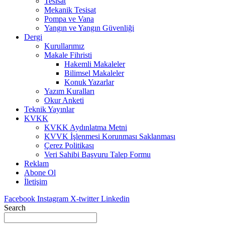
Tesisat
Mekanik Tesisat
Pompa ve Vana
Yangın ve Yangın Güvenliği
Dergi
Kurullarımız
Makale Fihristi
Hakemli Makaleler
Bilimsel Makaleler
Konuk Yazarlar
Yazım Kuralları
Okur Anketi
Teknik Yayınlar
KVKK
KVKK Aydınlatma Metni
KVVK İşlenmesi Korunması Saklanması
Çerez Politikası
Veri Sahibi Başvuru Talep Formu
Reklam
Abone Ol
İletişim
Facebook
Instagram
X-twitter
Linkedin
Search