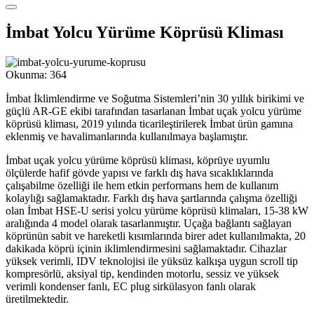
İmbat Yolcu Yürüme Köprüsü Kliması
Okunma:
364
İmbat İklimlendirme ve Soğutma Sistemleri’nin 30 yıllık birikimi ve
güçlü AR-GE ekibi tarafından tasarlanan İmbat uçak yolcu yürüme
köprüsü kliması, 2019 yılında ticarileştirilerek İmbat ürün gamına
eklenmiş ve havalimanlarında kullanılmaya başlamıştır.
İmbat uçak yolcu yürüme köprüsü kliması, köprüye uyumlu
ölçülerde hafif gövde yapısı ve farklı dış hava sıcaklıklarında
çalışabilme özelliği ile hem etkin performans hem de kullanım
kolaylığı sağlamaktadır. Farklı dış hava şartlarında çalışma özelliği
olan İmbat HSE-U serisi yolcu yürüme köprüsü klimaları, 15-38 kW
aralığında 4 model olarak tasarlanmıştır. Uçağa bağlantı sağlayan
köprünün sabit ve hareketli kısımlarında birer adet kullanılmakta, 20
dakikada köprü içinin iklimlendirmesini sağlamaktadır. Cihazlar
yüksek verimli, IDV teknolojisi ile yüksüz kalkışa uygun scroll tip
kompresörlü, aksiyal tip, kendinden motorlu, sessiz ve yüksek
verimli kondenser fanlı, EC plug sirkülasyon fanlı olarak
üretilmektedir.