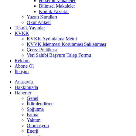
Hakemli Makaleler
Bilimsel Makaleler
Konuk Yazarlar
Yazım Kuralları
Okur Anketi
Teknik Yayınlar
KVKK
KVKK Aydınlatma Metni
KVVK İşlenmesi Korunması Saklanması
Çerez Politikası
Veri Sahibi Başvuru Talep Formu
Reklam
Abone Ol
İletişim
Anasayfa
Hakkımızda
Haberler
Genel
İklimlendirme
Soğutma
Isıtma
Yalıtım
Otomasyon
Enerji