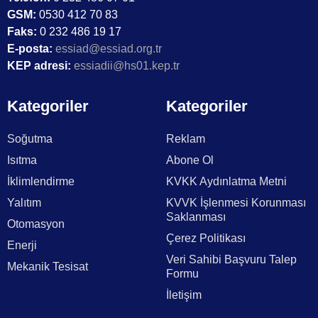
GSM:
0530 412 70 83
Faks:
0 232 486 19 17
E-posta:
essiad@essiad.org.tr
KEP adresi:
essiadii@hs01.kep.tr
Kategoriler
Kategoriler
Soğutma
Reklam
Isıtma
Abone Ol
İklimlendirme
KVKK Aydınlatma Metni
Yalıtım
KVVK İşlenmesi Korunması
Saklanması
Otomasyon
Çerez Politikası
Enerji
Veri Sahibi Başvuru Talep
Mekanik Tesisat
Formu
İletişim