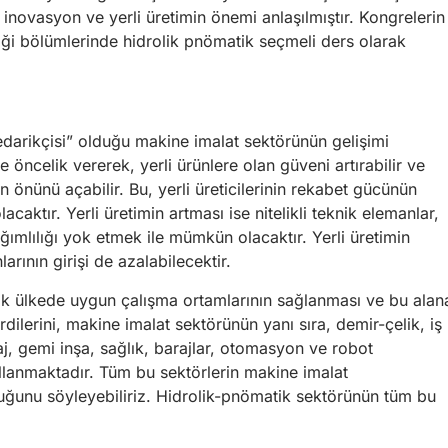
inovasyon ve yerli üretimin önemi anlaşılmıştır. Kongrelerin
ği bölümlerinde hidrolik pnömatik seçmeli ders olarak
edarikçisi” olduğu makine imalat sektörünün gelişimi
ere öncelik vererek, yerli ürünlere olan güveni artırabilir ve
n önünü açabilir. Bu, yerli üreticilerinin rekabet gücünün
acaktır. Yerli üretimin artması ise nitelikli teknik elemanlar,
ğımlılığı yok etmek ile mümkün olacaktır. Yerli üretimin
larının girişi de azalabilecektir.
ncak ülkede uygun çalışma ortamlarının sağlanması ve bu alan
ilerini, makine imalat sektörünün yanı sıra, demir-çelik, iş
j, gemi inşa, sağlık, barajlar, otomasyon ve robot
kullanmaktadır. Tüm bu sektörlerin makine imalat
ğunu söyleyebiliriz. Hidrolik-pnömatik sektörünün tüm bu