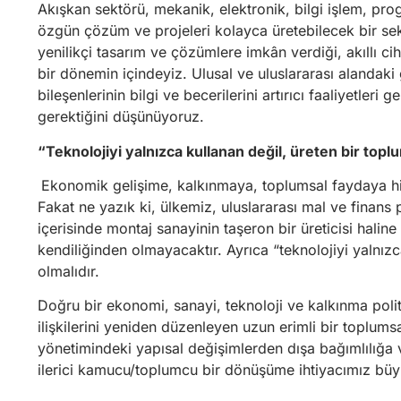
Akışkan sektörü, mekanik, elektronik, bilgi işlem, prog
özgün çözüm ve projeleri kolayca üretebilecek bir sekt
yenilikçi tasarım ve çözümlere imkân verdiği, akıllı cih
bir dönemin içindeyiz. Ulusal ve uluslararası alandaki
bileşenlerinin bilgi ve becerilerini artırıcı faaliyetle
gerektiğini düşünüyoruz.
“Teknolojiyi yalnızca kullanan değil, üreten bir topl
Ekonomik gelişime, kalkınmaya, toplumsal faydaya hiz
Fakat ne yazık ki, ülkemiz, uluslararası mal ve finans 
içerisinde montaj sanayinin taşeron bir üreticisi haline 
kendiliğinden olmayacaktır. Ayrıca “teknolojiyi yalnız
olmalıdır.
Doğru bir ekonomi, sanayi, teknoloji ve kalkınma poli
ilişkilerini yeniden düzenleyen uzun erimli bir toplum
yönetimindeki yapısal değişimlerden dışa bağımlılığa
ilerici kamucu/toplumcu bir dönüşüme ihtiyacımız büyük