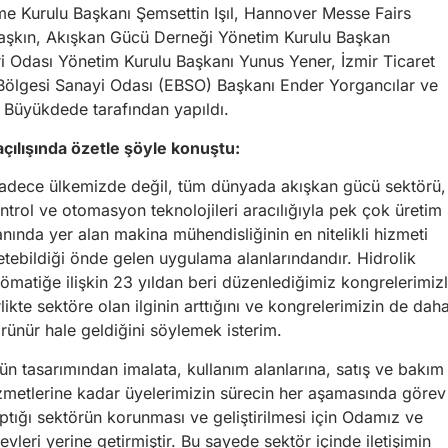
tme Kurulu Başkanı Şemsettin Işıl, Hannover Messe Fairs
taşkın, Akışkan Gücü Derneği Yönetim Kurulu Başkan
 Odası Yönetim Kurulu Başkanı Yunus Yener, İzmir Ticaret
ölgesi Sanayi Odası (EBSO) Başkanı Ender Yorgancılar ve
 Büyükdede tarafından yapıldı.
lışında özetle şöyle konuştu:
adece ülkemizde değil, tüm dünyada akışkan gücü sektörü,
ntrol ve otomasyon teknolojileri aracılığıyla pek çok üretim
anında yer alan makina mühendisliğinin en nitelikli hizmeti
etebildiği önde gelen uygulama alanlarındandır. Hidrolik
ömatiğe ilişkin 23 yıldan beri düzenlediğimiz kongrelerimiz
rlikte sektöre olan ilginin arttığını ve kongrelerimizin de dah
rünür hale geldiğini söylemek isterim.
ün tasarımından imalata, kullanım alanlarına, satış ve bakım
zmetlerine kadar üyelerimizin sürecin her aşamasında görev
ptığı sektörün korunması ve geliştirilmesi için Odamız ve
leri yerine getirmiştir. Bu sayede sektör içinde iletişimin