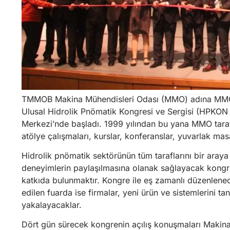
TMMOB Makina Mühendisleri Odası (MMO) adına MMO İ
Ulusal Hidrolik Pnömatik Kongresi ve Sergisi (HPKO
Merkezi’nde başladı. 1999 yılından bu yana MMO taraf
atölye çalışmaları, kurslar, konferanslar, yuvarlak masa
Hidrolik pnömatik sektörünün tüm taraflarını bir araya
deneyimlerin paylaşılmasına olanak sağlayacak kongren
katkıda bulunmaktır. Kongre ile eş zamanlı düzenlene
edilen fuarda ise firmalar, yeni ürün ve sistemlerini ta
yakalayacaklar.
Dört gün sürecek kongrenin açılış konuşmaları Makina