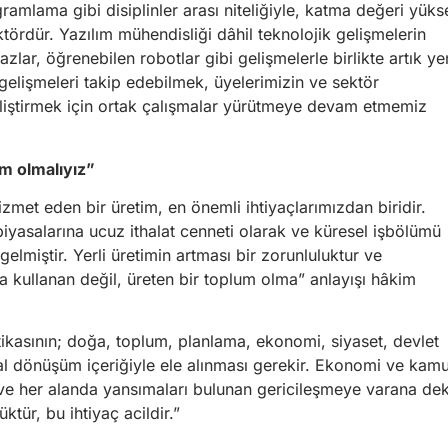
ramlama gibi disiplinler arası niteliğiyle, katma değeri yüks
ördür. Yazılım mühendisliği dâhil teknolojik gelişmelerin
azlar, öğrenebilen robotlar gibi gelişmelerle birlikte artık ye
 gelişmeleri takip edebilmek, üyelerimizin ve sektör
ri geliştirmek için ortak çalışmalar yürütmeye devam etmemiz
um olmalıyız”
met eden bir üretim, en önemli ihtiyaçlarımızdan biridir.
piyasalarına ucuz ithalat cenneti olarak ve küresel işbölümü
gelmiştir. Yerli üretimin artması bir zorunluluktur ve
ca kullanan değil, üreten bir toplum olma” anlayışı hâkim
tikasının; doğa, toplum, planlama, ekonomi, siyaset, devlet
sal dönüşüm içeriğiyle ele alınması gerekir. Ekonomi ve kam
 ve her alanda yansımaları bulunan gericileşmeye varana de
tür, bu ihtiyaç acildir.”