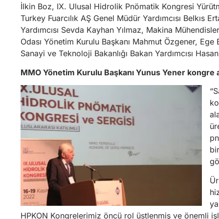
İlkin Boz, IX. Ulusal Hidrolik Pnömatik Kongresi Yürü
Turkey Fuarcılık AŞ Genel Müdür Yardımcısı Belkıs Er
Yardımcısı Sevda Kayhan Yılmaz, Makina Mühendisleri
Odası Yönetim Kurulu Başkanı Mahmut Özgener, Ege B
Sanayi ve Teknoloji Bakanlığı Bakan Yardımcısı Hasan
MMO Yönetim Kurulu Başkanı Yunus Yener kongre açı
“S
ko
al
ür
pn
bi
gö
Ür
hi
ya
HPKON Kongrelerimiz öncü rol üstlenmiş ve önemli işlev