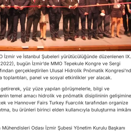
zmir ve İstanbul Şubeleri yürütücülüğünde düzenlenen IX
N 2022), bugün İzmir’de MMO Tepekule Kongre ve Sergi
ından gerçekleştirilen Ulusal Hidrolik Pnömatik Kongresi’n
 toplantıları, panel ve sosyal etkinlikler yer alacak.
 getirerek, yüz yüze yapılan görüşmelerle, bilgi ve
in temel amacı hidrolik ve pnömatik disiplininin gelişimin
cek ve Hannover Fairs Turkey Fuarcılık tarafından organize
nıtma, bu ürünleri birinci elden kullanıcıyla buluşturma imkân
 Mühendisleri Odası İzmir Şubesi Yönetim Kurulu Başkanı