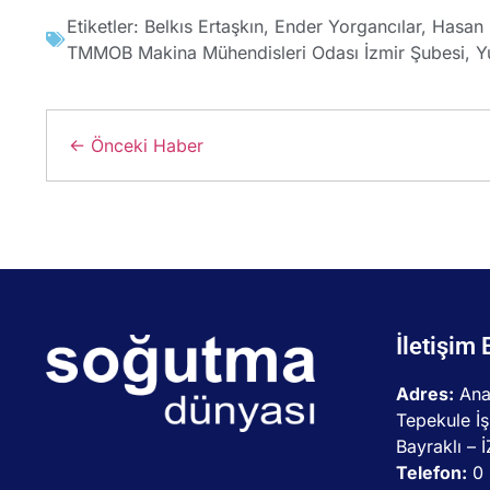
Etiketler:
Belkıs Ertaşkın
,
Ender Yorgancılar
,
Hasan
TMMOB Makina Mühendisleri Odası İzmir Şubesi
,
Y
← Önceki Haber
İletişim 
Adres:
Ana
Tepekule İş
Bayraklı – 
Telefon:
0 