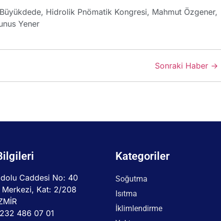
 Büyükdede
,
Hidrolik Pnömatik Kongresi
,
Mahmut Özgener
,
unus Yener
Sonraki Haber →
Bilgileri
Kategoriler
dolu Caddesi No: 40
Soğutma
 Merkezi, Kat: 2/208
Isıtma
İZMİR
İklimlendirme
232 486 07 01