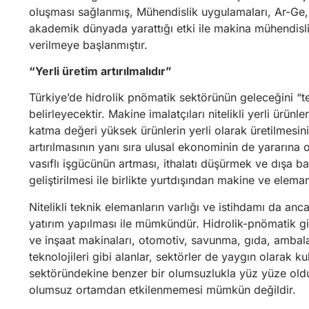
oluşması sağlanmış, Mühendislik uygulamaları, Ar-Ge, 
akademik dünyada yarattığı etki ile makina mühendisli
verilmeye başlanmıştır.
“Yerli üretim artırılmalıdır”
Türkiye’de hidrolik pnömatik sektörünün geleceğini “t
belirleyecektir. Makine imalatçıları nitelikli yerli ürünl
katma değeri yüksek ürünlerin yerli olarak üretilmesini
artırılmasının yanı sıra ulusal ekonominin de yararına ol
vasıflı işgücünün artması, ithalatı düşürmek ve dışa ba
geliştirilmesi ile birlikte yurtdışından makine ve eleman
Nitelikli teknik elemanların varlığı ve istihdamı da a
yatırım yapılması ile mümkündür. Hidrolik-pnömatik gird
ve inşaat makinaları, otomotiv, savunma, gıda, ambala
teknolojileri gibi alanlar, sektörler de yaygın olarak 
sektöründekine benzer bir olumsuzlukla yüz yüze oldu
olumsuz ortamdan etkilenmemesi mümkün değildir.