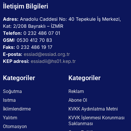
İletişim Bilgileri
Adres:
Anadolu Caddesi No: 40 Tepekule İş Merkezi,
Kat: 2/208 Bayraklı – İZMİR
Telefon:
0 232 486 07 01
GSM:
0530 412 70 83
Faks:
0 232 486 19 17
E-posta:
essiad@essiad.org.tr
KEP adresi:
essiadii@hs01.kep.tr
Kategoriler
Kategoriler
Soğutma
Reklam
Isıtma
Abone Ol
İklimlendirme
KVKK Aydınlatma Metni
Yalıtım
KVVK İşlenmesi Korunması
Saklanması
Otomasyon