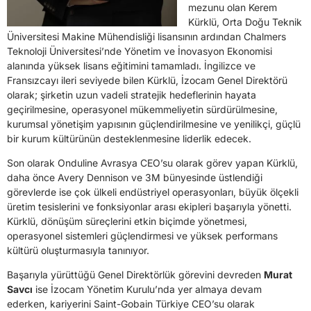
mezunu olan Kerem
Kürklü, Orta Doğu Teknik
Üniversitesi Makine Mühendisliği lisansının ardından Chalmers
Teknoloji Üniversitesi’nde Yönetim ve İnovasyon Ekonomisi
alanında yüksek lisans eğitimini tamamladı. İngilizce ve
Fransızcayı ileri seviyede bilen Kürklü, İzocam Genel Direktörü
olarak; şirketin uzun vadeli stratejik hedeflerinin hayata
geçirilmesine, operasyonel mükemmeliyetin sürdürülmesine,
kurumsal yönetişim yapısının güçlendirilmesine ve yenilikçi, güçlü
bir kurum kültürünün desteklenmesine liderlik edecek.
Son olarak Onduline Avrasya CEO’su olarak görev yapan Kürklü,
daha önce Avery Dennison ve 3M bünyesinde üstlendiği
görevlerde ise çok ülkeli endüstriyel operasyonları, büyük ölçekli
üretim tesislerini ve fonksiyonlar arası ekipleri başarıyla yönetti.
Kürklü, dönüşüm süreçlerini etkin biçimde yönetmesi,
operasyonel sistemleri güçlendirmesi ve yüksek performans
kültürü oluşturmasıyla tanınıyor.
Başarıyla yürüttüğü Genel Direktörlük görevini devreden
Murat
Savcı
ise İzocam Yönetim Kurulu’nda yer almaya devam
ederken, kariyerini Saint-Gobain Türkiye CEO’su olarak