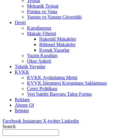
Tesisat
Mekanik Tesisat
Pompa ve Vana
Yangın ve Yangın Güvenliği
Dergi
Kurullarımız
Makale Fihristi
Hakemli Makaleler
Bilimsel Makaleler
Konuk Yazarlar
Yazım Kuralları
Okur Anketi
Teknik Yayınlar
KVKK
KVKK Aydınlatma Metni
KVVK İşlenmesi Korunması Saklanması
Çerez Politikası
Veri Sahibi Başvuru Talep Formu
Reklam
Abone Ol
İletişim
Facebook
Instagram
X-twitter
Linkedin
Search