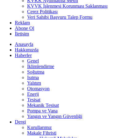
KVKK Aydınlatma Metni
KVVK İşlenmesi Korunması Saklanması
Çerez Politikası
Veri Sahibi Başvuru Talep Formu
Reklam
Abone Ol
İletişim
Anasayfa
Hakkımızda
Haberler
Genel
İklimlendirme
Soğutma
Isıtma
Yalıtım
Otomasyon
Enerji
Tesisat
Mekanik Tesisat
Pompa ve Vana
Yangın ve Yangın Güvenliği
Dergi
Kurullarımız
Makale Fihristi