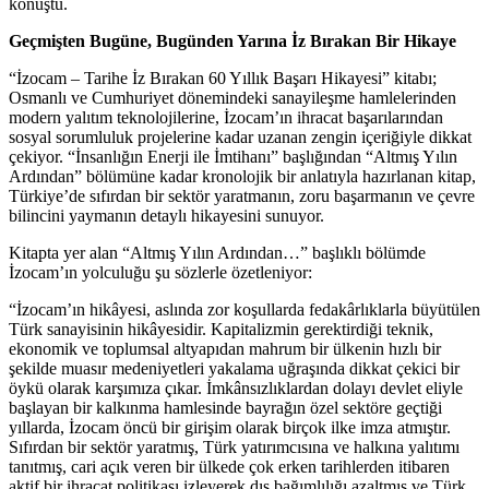
konuştu.
Geçmişten Bugüne, Bugünden Yarına İz Bırakan Bir Hikaye
“İzocam – Tarihe İz Bırakan 60 Yıllık Başarı Hikayesi” kitabı;
Osmanlı ve Cumhuriyet dönemindeki sanayileşme hamlelerinden
modern yalıtım teknolojilerine, İzocam’ın ihracat başarılarından
sosyal sorumluluk projelerine kadar uzanan zengin içeriğiyle dikkat
çekiyor. “İnsanlığın Enerji ile İmtihanı” başlığından “Altmış Yılın
Ardından” bölümüne kadar kronolojik bir anlatıyla hazırlanan kitap,
Türkiye’de sıfırdan bir sektör yaratmanın, zoru başarmanın ve çevre
bilincini yaymanın detaylı hikayesini sunuyor.
Kitapta yer alan “Altmış Yılın Ardından…” başlıklı bölümde
İzocam’ın yolculuğu şu sözlerle özetleniyor:
“İzocam’ın hikâyesi, aslında zor koşullarda fedakârlıklarla büyütülen
Türk sanayisinin hikâyesidir. Kapitalizmin gerektirdiği teknik,
ekonomik ve toplumsal altyapıdan mahrum bir ülkenin hızlı bir
şekilde muasır medeniyetleri yakalama uğraşında dikkat çekici bir
öykü olarak karşımıza çıkar. İmkânsızlıklardan dolayı devlet eliyle
başlayan bir kalkınma hamlesinde bayrağın özel sektöre geçtiği
yıllarda, İzocam öncü bir girişim olarak birçok ilke imza atmıştır.
Sıfırdan bir sektör yaratmış, Türk yatırımcısına ve halkına yalıtımı
tanıtmış, cari açık veren bir ülkede çok erken tarihlerden itibaren
aktif bir ihracat politikası izleyerek dış bağımlılığı azaltmış ve Türk