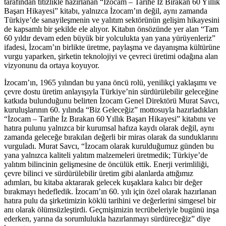
tarafından titizlikle hazırlanan “İzocam – Tarihe İz Bırakan 60 Yıllık
Başarı Hikayesi” kitabı, yalnızca İzocam’ın değil, aynı zamanda
Türkiye’de sanayileşmenin ve yalıtım sektörünün gelişim hikayesini
de kapsamlı bir şekilde ele alıyor. Kitabın önsözünde yer alan “Tam
60 yıldır devam eden büyük bir yolculukta yan yana yürüyenleriz”
ifadesi, İzocam’ın birlikte üretme, paylaşma ve dayanışma kültürüne
vurgu yaparken, şirketin teknolojiyi ve çevreci üretimi odağına alan
vizyonunu da ortaya koyuyor.
İzocam’ın, 1965 yılından bu yana öncü rolü, yenilikçi yaklaşımı ve
çevre dostu üretim anlayışıyla Türkiye’nin sürdürülebilir geleceğine
katkıda bulunduğunu belirten İzocam Genel Direktörü Murat Savcı,
kuruluşlarının 60. yılında “Biz Geleceğiz” mottosuyla hazırladıkları
“İzocam – Tarihe İz Bırakan 60 Yıllık Başarı Hikayesi” kitabını ve
hatıra pulunu yalnızca bir kurumsal hafıza kaydı olarak değil, aynı
zamanda geleceğe bırakılan değerli bir miras olarak da sunduklarını
vurguladı. Murat Savcı, “İzocam olarak kurulduğumuz günden bu
yana yalnızca kaliteli yalıtım malzemeleri üretmedik; Türkiye’de
yalıtım bilincinin gelişmesine de öncülük ettik. Enerji verimliliği,
çevre bilinci ve sürdürülebilir üretim gibi alanlarda attığımız
adımları, bu kitaba aktararak gelecek kuşaklara kalıcı bir değer
bırakmayı hedefledik. İzocam’ın 60. yılı için özel olarak hazırlanan
hatıra pulu da şirketimizin köklü tarihini ve değerlerini simgesel bir
anı olarak ölümsüzleştirdi. Geçmişimizin tecrübeleriyle bugünü inşa
ederken, yarına da sorumlulukla hazırlanmayı sürdüreceğiz” diye