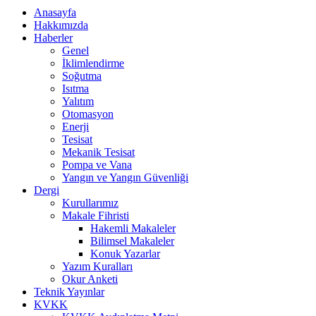
Anasayfa
Hakkımızda
Haberler
Genel
İklimlendirme
Soğutma
Isıtma
Yalıtım
Otomasyon
Enerji
Tesisat
Mekanik Tesisat
Pompa ve Vana
Yangın ve Yangın Güvenliği
Dergi
Kurullarımız
Makale Fihristi
Hakemli Makaleler
Bilimsel Makaleler
Konuk Yazarlar
Yazım Kuralları
Okur Anketi
Teknik Yayınlar
KVKK