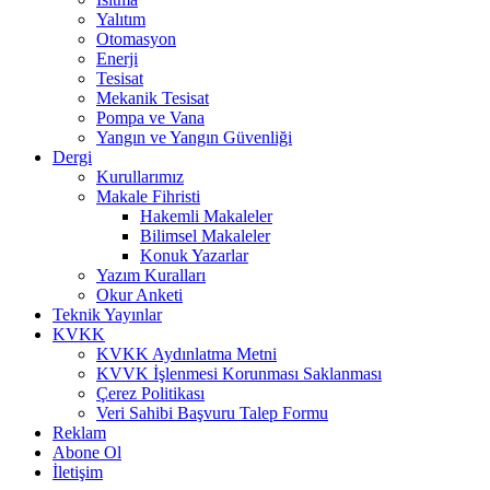
Yalıtım
Otomasyon
Enerji
Tesisat
Mekanik Tesisat
Pompa ve Vana
Yangın ve Yangın Güvenliği
Dergi
Kurullarımız
Makale Fihristi
Hakemli Makaleler
Bilimsel Makaleler
Konuk Yazarlar
Yazım Kuralları
Okur Anketi
Teknik Yayınlar
KVKK
KVKK Aydınlatma Metni
KVVK İşlenmesi Korunması Saklanması
Çerez Politikası
Veri Sahibi Başvuru Talep Formu
Reklam
Abone Ol
İletişim