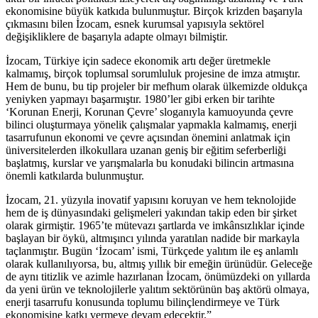
ekonomisine büyük katkıda bulunmuştur. Birçok krizden başarıyla
çıkmasını bilen İzocam, esnek kurumsal yapısıyla sektörel
değişikliklere de başarıyla adapte olmayı bilmiştir.
İzocam, Türkiye için sadece ekonomik artı değer üretmekle
kalmamış, birçok toplumsal sorumluluk projesine de imza atmıştır.
Hem de bunu, bu tip projeler bir mefhum olarak ülkemizde oldukça
yeniyken yapmayı başarmıştır. 1980’ler gibi erken bir tarihte
‘Korunan Enerji, Korunan Çevre’ sloganıyla kamuoyunda çevre
bilinci oluşturmaya yönelik çalışmalar yapmakla kalmamış, enerji
tasarrufunun ekonomi ve çevre açısından önemini anlatmak için
üniversitelerden ilkokullara uzanan geniş bir eğitim seferberliği
başlatmış, kurslar ve yarışmalarla bu konudaki bilincin artmasına
önemli katkılarda bulunmuştur.
İzocam, 21. yüzyıla inovatif yapısını koruyan ve hem teknolojide
hem de iş dünyasındaki gelişmeleri yakından takip eden bir şirket
olarak girmiştir. 1965’te mütevazı şartlarda ve imkânsızlıklar içinde
başlayan bir öykü, altmışıncı yılında yaratılan nadide bir markayla
taçlanmıştır. Bugün ‘İzocam’ ismi, Türkçede yalıtım ile eş anlamlı
olarak kullanılıyorsa, bu, altmış yıllık bir emeğin ürünüdür. Geleceğe
de aynı titizlik ve azimle hazırlanan İzocam, önümüzdeki on yıllarda
da yeni ürün ve teknolojilerle yalıtım sektörünün baş aktörü olmaya,
enerji tasarrufu konusunda toplumu bilinçlendirmeye ve Türk
ekonomisine katkı vermeye devam edecektir.”