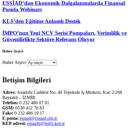
ESSİAD’dan Ekonomik Dalgalanmalarda Finansal
Pusula Webinarı
KLS’den Eğitime Anlamlı Destek
İMPO’nun Yeni NCV Serisi Pompaları, Verimlilik ve
Güvenilirlikte Sektöre Referans Oluyor
Haber Arşivi
Haber Arşivi
İletişim Bilgileri
Adres:
Anadolu Caddesi No: 40 Tepekule İş Merkezi, Kat: 2/208
Bayraklı – İZMİR
Telefon:
0 232 486 07 01
GSM:
0530 412 70 83
Faks:
0 232 486 19 17
E-posta:
essiad@essiad.org.tr
KEP adresi:
essiadii@hs01.kep.tr