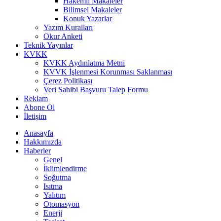
Hakemli Makaleler
Bilimsel Makaleler
Konuk Yazarlar
Yazım Kuralları
Okur Anketi
Teknik Yayınlar
KVKK
KVKK Aydınlatma Metni
KVVK İşlenmesi Korunması Saklanması
Çerez Politikası
Veri Sahibi Başvuru Talep Formu
Reklam
Abone Ol
İletişim
Anasayfa
Hakkımızda
Haberler
Genel
İklimlendirme
Soğutma
Isıtma
Yalıtım
Otomasyon
Enerji