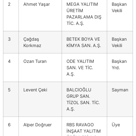
2
Ahmet Yaşar
MEGA YALITIM
Başkan
ÜRETİM
Vekili
PAZARLAMA DIŞ
TİC. A.Ş.
3
Çağdaş
BETEK BOYA VE
Başkan
Korkmaz
KİMYA SAN. A.Ş.
Vekili
4
Ozan Turan
ODE YALITIM
Başkan
SAN. VE TİC.
Yrd.
A.Ş.
5
Levent Çeki
BALCIOĞLU
Sayman
GRUP SAN.
TİZOL SAN. TİC.
A.Ş.
6
Alper Doğruer
RBS RAVAGO
Üye
İNŞAAT YALITIM