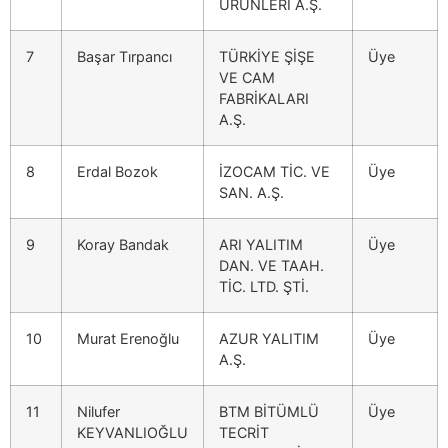
ÜRÜNLERİ A.Ş.
7
Başar Tırpancı
TÜRKİYE ŞİŞE
Üye
VE CAM
FABRİKALARI
A.Ş.
8
Erdal Bozok
İZOCAM TİC. VE
Üye
SAN. A.Ş.
9
Koray Bandak
ARI YALITIM
Üye
DAN. VE TAAH.
TİC. LTD. ŞTİ.
10
Murat Erenoğlu
AZUR YALITIM
Üye
A.Ş.
11
Nilufer
BTM BİTÜMLÜ
Üye
KEYVANLIOĞLU
TECRİT