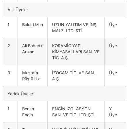
Asil Üyeler
1
Bulut Uzun
UZUN YALITIM VE İNŞ.
Üye
MALZ. LTD. ŞTİ.
2
Ali Bahadır
KORAMİC YAPI
Üye
Arıkan
KİMYASALLARI SAN. VE
TİC. A.Ş.
3
Mustafa
İZOCAM TİC. VE SAN.
Üye
Rüştü Uz
A.Ş.
Yedek Üyeler
1
Benan
ENGİN İZOLASYON
Y.
Engin
SAN. VE TİC. LTD. ŞTİ.
Üye