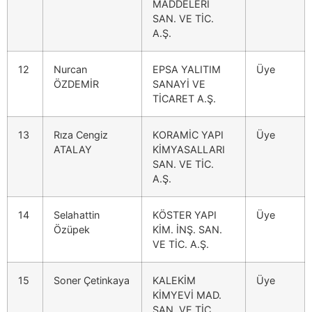
MADDELERİ
SAN. VE TİC.
A.Ş.
12
Nurcan
EPSA YALITIM
Üye
ÖZDEMİR
SANAYİ VE
TİCARET A.Ş.
13
Rıza Cengiz
KORAMİC YAPI
Üye
ATALAY
KİMYASALLARI
SAN. VE TİC.
A.Ş.
14
Selahattin
KÖSTER YAPI
Üye
Özüpek
KİM. İNŞ. SAN.
VE TİC. A.Ş.
15
Soner Çetinkaya
KALEKİM
Üye
KİMYEVİ MAD.
SAN. VE TİC.