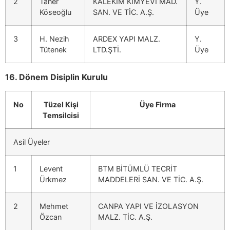
2
Taner
KALEKİM KİMYEVİ MAD.
Y.
Köseoğlu
SAN. VE TİC. A.Ş.
Üye
3
H. Nezih
ARDEX YAPI MALZ.
Y.
Tütenek
LTD.ŞTİ.
Üye
16. Dönem Disiplin Kurulu
No
Tüzel Kişi
Üye Firma
Temsilcisi
Asil Üyeler
1
Levent
BTM BİTÜMLÜ TECRİT
Ürkmez
MADDELERİ SAN. VE TİC. A.Ş.
2
Mehmet
CANPA YAPI VE İZOLASYON
Özcan
MALZ. TİC. A.Ş.