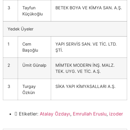
3
Tayfun
BETEK BOYA VE KİMYA SAN. A.Ş.
Küçükoğlu
Yedek Üyeler
1
Cem
YAPI SERVİS SAN. VE TİC. LTD.
Başoğlu
ŞTİ.
2
Ümit Günalp
MİMTEK MODERN İNŞ. MALZ.
TEK. UYG. VE TİC. A.Ş.
3
Turgay
SİKA YAPI KİMYASALLARI A.Ş.
Özkün
Etiketler:
Atalay Özdayı
,
Emrullah Eruslu
,
izoder