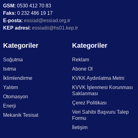
GSM:
0530 412 70 83
Faks:
0 232 486 19 17
E-posta:
essiad@essiad.org.tr
KEP adresi:
essiadii@hs01.kep.tr
Kategoriler
Kategoriler
Soğutma
Reklam
Isıtma
Abone Ol
İklimlendirme
KVKK Aydınlatma Metni
Yalıtım
KVVK İşlenmesi Korunması
Saklanması
Otomasyon
Çerez Politikası
Enerji
Veri Sahibi Başvuru Talep
Mekanik Tesisat
Formu
İletişim