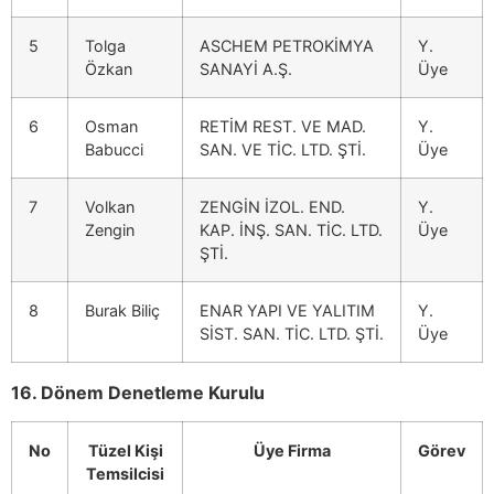
5
Tolga
ASCHEM PETROKİMYA
Y.
Özkan
SANAYİ A.Ş.
Üye
6
Osman
RETİM REST. VE MAD.
Y.
Babucci
SAN. VE TİC. LTD. ŞTİ.
Üye
7
Volkan
ZENGİN İZOL. END.
Y.
Zengin
KAP. İNŞ. SAN. TİC. LTD.
Üye
ŞTİ.
8
Burak Biliç
ENAR YAPI VE YALITIM
Y.
SİST. SAN. TİC. LTD. ŞTİ.
Üye
16. Dönem Denetleme Kurulu
No
Tüzel Kişi
Üye Firma
Görev
Temsilcisi