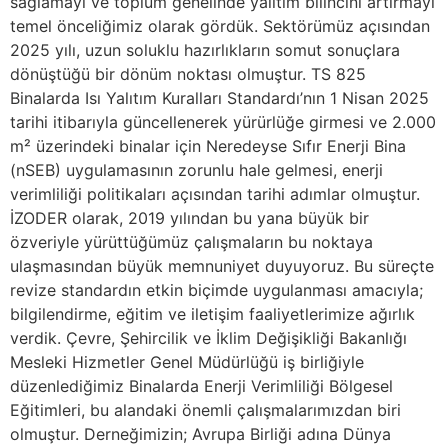
sağlamayı ve toplum genelinde yalıtım bilincini artırmayı
temel önceliğimiz olarak gördük. Sektörümüz açısından
2025 yılı, uzun soluklu hazırlıkların somut sonuçlara
dönüştüğü bir dönüm noktası olmuştur. TS 825
Binalarda Isı Yalıtım Kuralları Standardı’nın 1 Nisan 2025
tarihi itibarıyla güncellenerek yürürlüğe girmesi ve 2.000
m² üzerindeki binalar için Neredeyse Sıfır Enerji Bina
(nSEB) uygulamasının zorunlu hale gelmesi, enerji
verimliliği politikaları açısından tarihi adımlar olmuştur.
İZODER olarak, 2019 yılından bu yana büyük bir
özveriyle yürüttüğümüz çalışmaların bu noktaya
ulaşmasından büyük memnuniyet duyuyoruz. Bu süreçte
revize standardın etkin biçimde uygulanması amacıyla;
bilgilendirme, eğitim ve iletişim faaliyetlerimize ağırlık
verdik. Çevre, Şehircilik ve İklim Değişikliği Bakanlığı
Mesleki Hizmetler Genel Müdürlüğü iş birliğiyle
düzenlediğimiz Binalarda Enerji Verimliliği Bölgesel
Eğitimleri, bu alandaki önemli çalışmalarımızdan biri
olmuştur. Derneğimizin; Avrupa Birliği adına Dünya