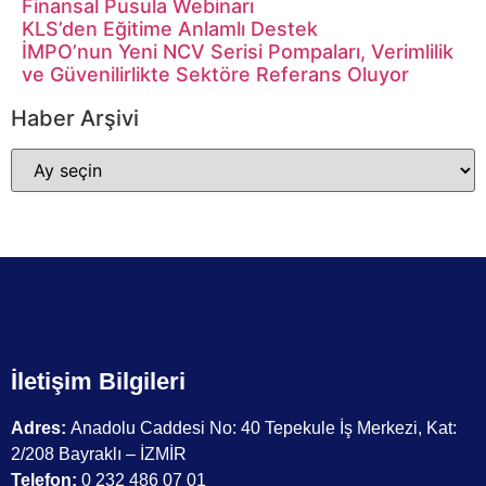
Finansal Pusula Webinarı
KLS’den Eğitime Anlamlı Destek
İMPO’nun Yeni NCV Serisi Pompaları, Verimlilik
ve Güvenilirlikte Sektöre Referans Oluyor
Haber Arşivi
İletişim Bilgileri
Adres:
Anadolu Caddesi No: 40 Tepekule İş Merkezi, Kat:
2/208 Bayraklı – İZMİR
Telefon:
0 232 486 07 01