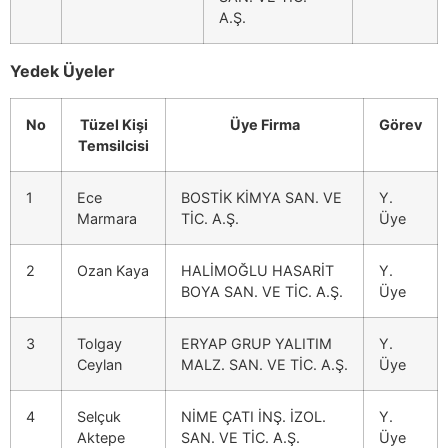
A.Ş.
Yedek Üyeler
No
Tüzel Kişi
Üye Firma
Görev
Temsilcisi
1
Ece
BOSTİK KİMYA SAN. VE
Y.
Marmara
TİC. A.Ş.
Üye
2
Ozan Kaya
HALİMOĞLU HASARİT
Y.
BOYA SAN. VE TİC. A.Ş.
Üye
3
Tolgay
ERYAP GRUP YALITIM
Y.
Ceylan
MALZ. SAN. VE TİC. A.Ş.
Üye
4
Selçuk
NİME ÇATI İNŞ. İZOL.
Y.
Aktepe
SAN. VE TİC. A.Ş.
Üye