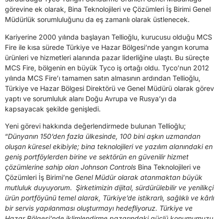
görevine ek olarak, Bina Teknolojileri ve Çözümleri İş Birimi Genel
Müdürlük sorumluluğunu da eş zamanlı olarak üstlenecek.
Kariyerine 2000 yılında başlayan Tellioğlu, kurucusu olduğu MCS
Fire ile kısa sürede Türkiye ve Hazar Bölgesi’nde yangın koruma
ürünleri ve hizmetleri alanında pazar liderliğine ulaştı. Bu süreçte
MCS Fire, bölgenin en büyük Tyco iş ortağı oldu. Tyco’nun 2012
yılında MCS Fire’ı tamamen satın almasının ardından Tellioğlu,
Türkiye ve Hazar Bölgesi Direktörü ve Genel Müdürü olarak görev
yaptı ve sorumluluk alanı Doğu Avrupa ve Rusya’yı da
kapsayacak şekilde genişledi.
Yeni görevi hakkında değerlendirmede bulunan Tellioğlu;
“
Dünyanın 150’den fazla ülkesinde, 100 bini aşkın uzmandan
oluşan küresel ekibiyle; bina teknolojileri ve yazılım alanındaki en
geniş portföylerden birine ve sektörün en güvenilir hizmet
çözümlerine sahip olan Johnson Controls
Bina Teknolojileri ve
Çözümleri İş Birimi’ne
Genel Müdür olarak atanmaktan büyük
mutluluk duyuyorum
.
Şirketimizin dijital, sürdürülebilir ve yenilikçi
ürün portföyünü temel alarak, Türkiye’de istikrarlı, sağlıklı ve kârlı
bir servis yapılanması oluşturmayı hedefliyoruz. Türkiye ve
Hazar Bölgesi’nde iklimlendirme pazarındaki güçlü konumumuzu