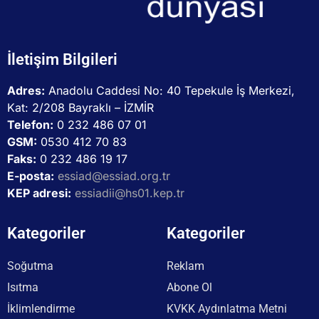
İletişim Bilgileri
Adres:
Anadolu Caddesi No: 40 Tepekule İş Merkezi,
Kat: 2/208 Bayraklı – İZMİR
Telefon:
0 232 486 07 01
GSM:
0530 412 70 83
Faks:
0 232 486 19 17
E-posta:
essiad@essiad.org.tr
KEP adresi:
essiadii@hs01.kep.tr
Kategoriler
Kategoriler
Soğutma
Reklam
Isıtma
Abone Ol
İklimlendirme
KVKK Aydınlatma Metni